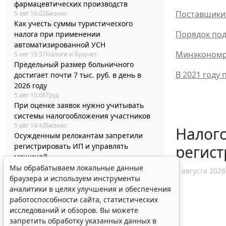
фармацевтических производств
Поставщики 
5 авг 16:02
Бизнес
Как учесть суммы туристического
Порядок под
налога при применении
автоматизированной УСН
Минэкономра
5 авг 15:37
Налоги и бухучет
Предельный размер больничного
В 2021 году
достигает почти 7 тыс. руб. в день в
2026 году
5 авг 15:08
Труд
При оценке заявок нужно учитывать
системы налогообложения участников
5 авг 14:43
Бизнес
Налог
Осужденным релокантам запретили
регистрировать ИП и управлять
регист
машиной
5 авг 14:12
Общество
Мы обрабатываем локальные данные
5 августа 2026
Минздрав России выпустил стандарт
браузера и используем инструменты
медицинской помощи детям при
аналитики в целях улучшения и обеспечения
туберкулезе
работоспособности сайта, статистических
5 авг 13:47
Социальная сфера
исследований и обзоров. Вы можете
Подавать "летнее" заявление на
запретить обработку указанных данных в