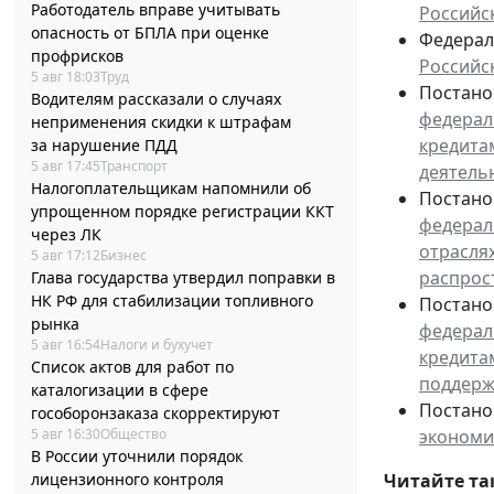
Работодатель вправе учитывать
Российс
опасность от БПЛА при оценке
Федераль
профрисков
Российс
5 авг 18:03
Труд
Постанов
Водителям рассказали о случаях
федерал
неприменения скидки к штрафам
кредита
за нарушение ПДД
5 авг 17:45
Транспорт
деятель
Налогоплательщикам напомнили об
Постанов
упрощенном порядке регистрации ККТ
федерал
через ЛК
отрасля
5 авг 17:12
Бизнес
распрос
Глава государства утвердил поправки в
НК РФ для стабилизации топливного
Постанов
рынка
федерал
5 авг 16:54
Налоги и бухучет
кредита
Список актов для работ по
поддерж
каталогизации в сфере
Постанов
гособоронзаказа скорректируют
5 авг 16:30
Общество
экономи
В России уточнили порядок
лицензионного контроля
Читайте та