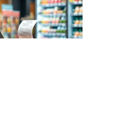
rf.com/photo
вление через интернет-сервис "Личный кабинет
 с пяти до одного рабочего дня.
видуального предпринимателя" или "Личный кабинет