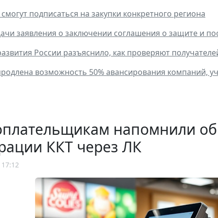
смогут подписаться на закупки конкретного региона
ачи заявления о заключении соглашения о защите и п
звития России разъяснило, как проверяют получателей
 продлена возможность 50% авансирования компаний, уч
оплательщикам напомнили об
рации ККТ через ЛК
 17:12