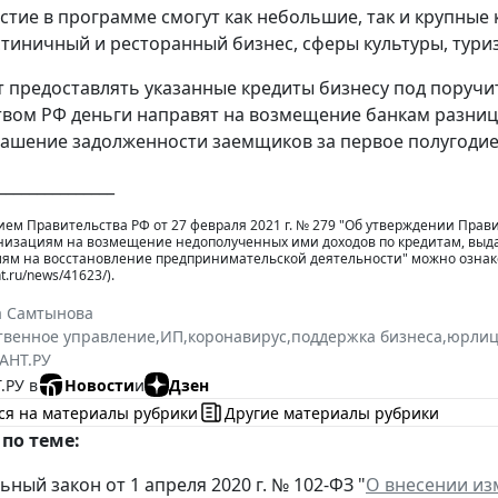
стие в программе смогут как небольшие, так и крупные
остиничный и ресторанный бизнес, сферы культуры, тури
т предоставлять указанные кредиты бизнесу под поручи
вом РФ деньги направят на возмещение банкам разниц
гашение задолженности заемщиков за первое полугодие
_______________
ем Правительства РФ от 27 февраля 2021 г. № 279 "Об утверждении Пра
низациям на возмещение недополученных ими доходов по кредитам, выд
ям на восстановление предпринимательской деятельности" можно ознак
t.ru/news/41623/).
а Самтынова
твенное управление
,
ИП
,
коронавирус
,
поддержка бизнеса
,
юрлиц
АНТ.РУ
.РУ в
Новости
и
Дзен
ся на материалы рубрики
Другие материалы рубрики
по теме:
ный закон от 1 апреля 2020 г. № 102-ФЗ "
О внесении из