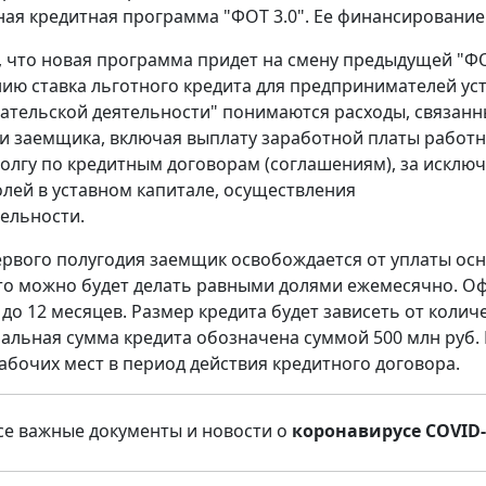
ная кредитная программа "ФОТ 3.0". Ее финансирование 
 что новая программа придет на смену предыдущей "ФОТ
ию ставка льготного кредита для предпринимателей ус
тельской деятельности" понимаются расходы, связан
и заемщика, включая выплату заработной платы работн
олгу по кредитным договорам (соглашениям), за исклю
олей в уставном капитале, осуществления
ельности.
ервого полугодия заемщик освобождается от уплаты осн
то можно будет делать равными долями ежемесячно. Офо
к до 12 месяцев. Размер кредита будет зависеть от кол
альная сумма кредита обозначена суммой 500 млн руб.
абочих мест в период действия кредитного договора.
е важные документы и новости о
коронавирусе COVID-