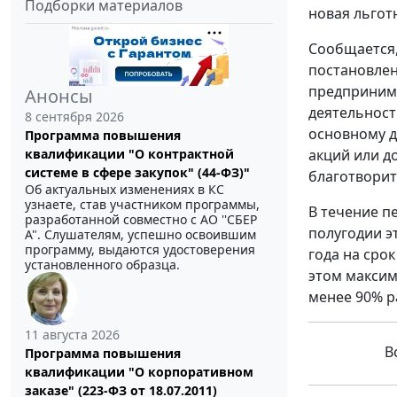
Подборки материалов
новая льгот
Сообщается,
постановлен
предпринима
Анонсы
деятельност
8 сентября 2026
основному д
Программа повышения
квалификации "О контрактной
акций или д
системе в сфере закупок" (44-ФЗ)"
благотворит
Об актуальных изменениях в КС
узнаете, став участником программы,
В течение п
разработанной совместно с АО ''СБЕР
полугодии э
А". Слушателям, успешно освоившим
программу, выдаются удостоверения
года на сро
установленного образца.
этом максим
менее 90% р
11 августа 2026
Вс
Программа повышения
квалификации "О корпоративном
заказе" (223-ФЗ от 18.07.2011)