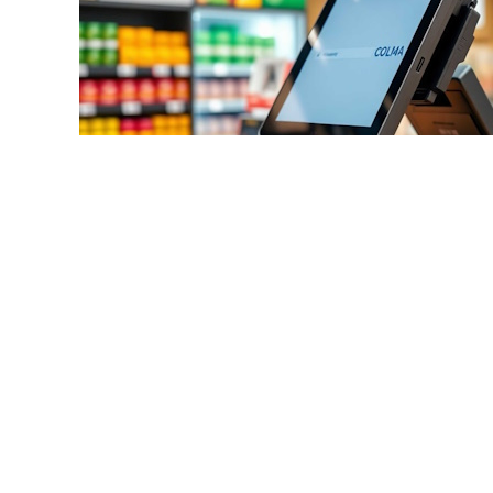
© asgraphicsb24/https://ru.123
с онлайн-кассой достаточно направить электронное зая
льщика". В этом случае сроки регистрации уменьшаются
ации кассы с помощью сервисов "Личный кабинет инди
ребуется подготовить: