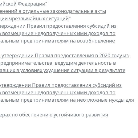
сийской Федерации
"
енений в отдельные законодательные акты
ции чрезвычайных ситуаций
"
верждении Правил предоставления субсидий из
а возмещение недополученных ими доходов по
дуальным предпринимателям на возобновление
 утверждении Правил предоставления в 2020 году из
предпринимательства, ведущим деятельность в
авших в условиях ухудшения ситуации в результате
утверждении Правил предоставления субсидий из
а возмещение недополученных ими доходов по
дуальным предпринимателям на неотложные нужды для
ерах по обеспечению устойчивого развития