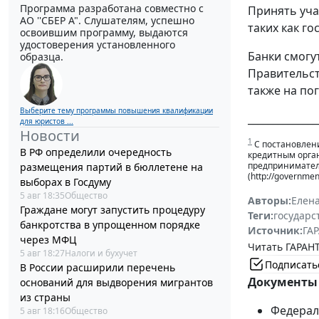
Программа разработана совместно с
Принять уча
АО ''СБЕР А". Слушателям, успешно
таких как г
освоившим программу, выдаются
удостоверения установленного
Банки смогу
образца.
Правительст
также на по
Выберите тему программы повышения квалификации
______________
для юристов ...
Новости
1
С постановлени
В РФ определили очередность
кредитным орга
предпринимател
размещения партий в бюллетене на
(http://governmen
выборах в Госдуму
5 авг 18:35
Общество
Авторы:
Елен
Граждане могут запустить процедуру
Теги:
государс
банкротства в упрощенном порядке
Источник:
ГАР
через МФЦ
Читать ГАРАНТ
5 авг 18:27
Налоги и бухучет
Подписать
В России расширили перечень
Документы 
оснований для выдворения мигрантов
из страны
Федераль
5 авг 18:16
Общество