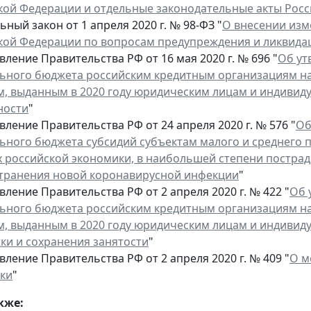
кой Федерации и отдельные законодательные акты Рос
ный закон от 1 апреля 2020 г. № 98-ФЗ "
О внесении изм
кой Федерации по вопросам предупреждения и ликвида
ление Правительства РФ от 16 мая 2020 г. № 696 "
Об ут
ьного бюджета российским кредитным организациям н
м, выданным в 2020 году юридическим лицам и индиви
ности
"
ление Правительства РФ от 24 апреля 2020 г. № 576 "
Об
ьного бюджета субсидий субъектам малого и среднего 
х российской экономики, в наибольшей степени пострад
транения новой коронавирусной инфекции
"
ление Правительства РФ от 2 апреля 2020 г. № 422 "
Об 
ьного бюджета российским кредитным организациям н
м, выданным в 2020 году юридическим лицам и индиви
ки и сохранения занятости
"
ление Правительства РФ от 2 апреля 2020 г. № 409 "
О м
ки
"
кже: