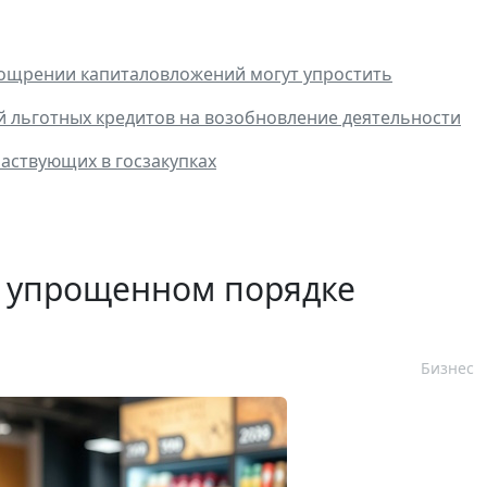
оощрении капиталовложений могут упростить
 льготных кредитов на возобновление деятельности
аствующих в госзакупках
 упрощенном порядке
Бизнес