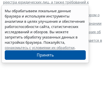
реестра юридических лиц, а также требований к
оформлению указанных заявлений
"
Читайте также:
Мы обрабатываем локальные данные
ВС РФ поддержал заявителя в споре с регистратором о
браузера и используем инструменты
внесении записи в ЕГРЮЛ
аналитики в целях улучшения и обеспечения
Суд обязал заключить трудовой договор при признании
работоспособности сайта, статистических
отказа в приеме незаконным
Резидентам РФ указали на нюансы информирования об
исследований и обзоров. Вы можете
открытии счетов за границей
запретить обработку указанных данных в
Обеспечительный платеж в рамках СПОТ учитывается в
настройках браузера. Пожалуйста,
расходах по УСН
ознакомьтесь с условиями их обработки
.
Принять
Финансовый порог для
обязательного аудита
некоммерческих фондов
увеличили
7 августа 2026 17:36
Налоги и бухучет