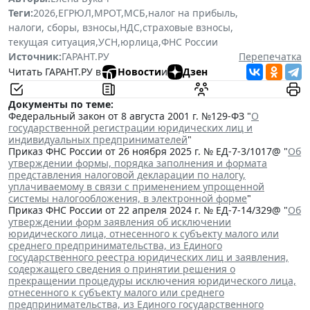
Теги:
2026
,
ЕГРЮЛ
,
МРОТ
,
МСБ
,
налог на прибыль
,
налоги, сборы, взносы
,
НДС
,
страховые взносы
,
текущая ситуация
,
УСН
,
юрлица
,
ФНС России
Источник:
ГАРАНТ.РУ
Перепечатка
Читать ГАРАНТ.РУ в
Новости
и
Дзен
Документы по теме:
Федеральный закон от 8 августа 2001 г. №129-ФЗ "
О
государственной регистрации юридических лиц и
индивидуальных предпринимателей
"
Приказ ФНС России от 26 ноября 2025 г. № ЕД-7-3/1017@ "
Об
утверждении формы, порядка заполнения и формата
представления налоговой декларации по налогу,
уплачиваемому в связи с применением упрощенной
системы налогообложения, в электронной форме
"
Приказ ФНС России от 22 апреля 2024 г. № ЕД-7-14/329@ "
Об
утверждении форм заявления об исключении
юридического лица, отнесенного к субъекту малого или
среднего предпринимательства, из Единого
государственного реестра юридических лиц и заявления,
содержащего сведения о принятии решения о
прекращении процедуры исключения юридического лица,
отнесенного к субъекту малого или среднего
предпринимательства, из Единого государственного