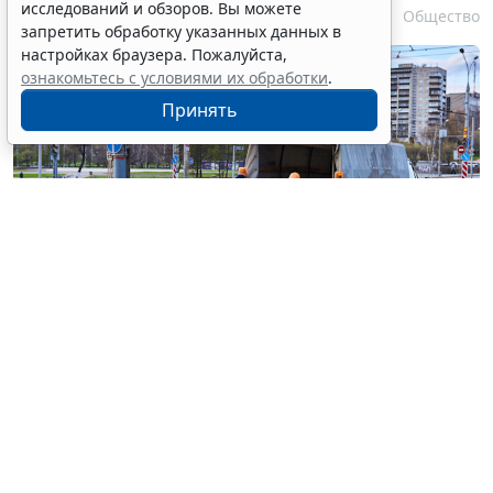
исследований и обзоров. Вы можете
6 августа 2026 17:20
Общество
запретить обработку указанных данных в
настройках браузера. Пожалуйста,
ознакомьтесь с условиями их обработки
.
Принять
© haritonoff / Фотобанк 123RF.com
Группа законодателей во главе с
Леонидом
Слуцким
внесла на рассмотрение нижней палаты
парламента законопроект об ужесточении правил
миграционного учета на муниципальном уровне.
1
Документ
предусматривает поправки в
ст. 5