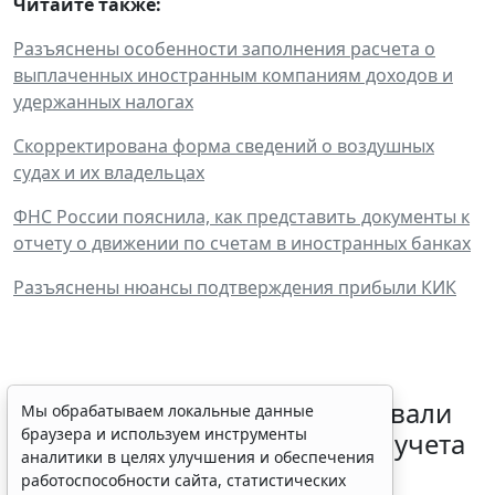
Читайте также:
Разъяснены особенности заполнения расчета о
выплаченных иностранным компаниям доходов и
удержанных налогах
Скорректирована форма сведений о воздушных
судах и их владельцах
ФНС России пояснила, как представить документы к
отчету о движении по счетам в иностранных банках
Разъяснены нюансы подтверждения прибыли КИК
Депутаты Госдумы инициировали
Мы обрабатываем локальные данные
браузера и используем инструменты
ужесточение миграционного учета
аналитики в целях улучшения и обеспечения
в регионах
работоспособности сайта, статистических