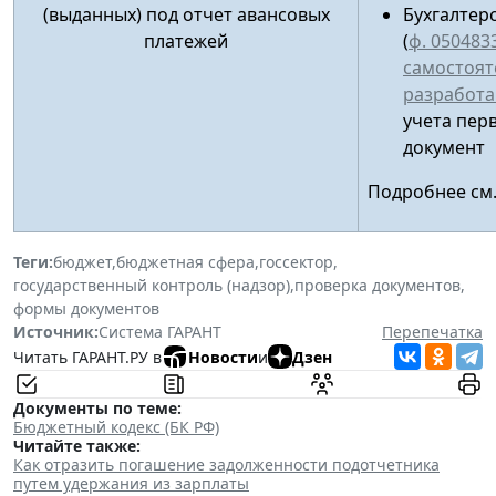
(выданных) под отчет авансовых
Бухгалтер
платежей
(
ф. 050483
самостоят
разработ
учета пер
документ
Подробнее см
Теги:
бюджет
,
бюджетная сфера
,
госсектор
,
государственный контроль (надзор)
,
проверка документов
,
формы документов
Источник:
Система ГАРАНТ
Перепечатка
Читать ГАРАНТ.РУ в
Новости
и
Дзен
Документы по теме:
Бюджетный кодекс (БК РФ)
Читайте также:
Как отразить погашение задолженности подотчетника
путем удержания из зарплаты