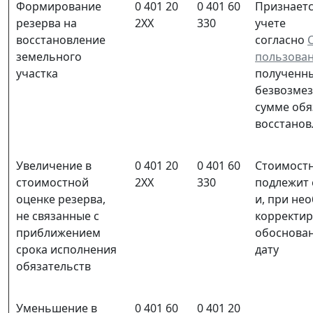
Формирование
0 401 20
0 401 60
Признает
резерва на
2ХХ
330
учете
восстановление
согласно
земельного
пользован
участка
полученны
безвозмез
сумме обя
восстано
Увеличение в
0 401 20
0 401 60
Стоимостн
стоимостной
2ХХ
330
подлежит 
оценке резерва,
и, при не
не связанные с
корректир
приближением
обоснован
срока исполнения
дату
обязательств
Уменьшение в
0 401 60
0 401 20