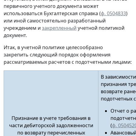
первичного учетного документа
может
использоваться Бухгалтерская справка (
ф. 0504833
)
или иной
самостоятельно разработанный
учреждением и
закрепленный
учетной политикой
документ.
Итак, в учетной политике целесообразно
закрепить следующий порядок оформления
рассматриваемых расчетов с подотчетными лицами:
В зависимости
признания тр
возврате ран
подотчетных 
Отчет о р
Признание в учете требования в
подотчетн
части дебиторской задолженности
(
ф. 050452
по возврату перечисленных
Авансовый