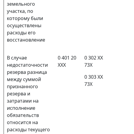
земельного
участка, по
которому были
осуществлены
расходы его
восстановление
В случае
0 401 20
0 302 ХХ
недостаточности
ХХХ
73Х
резерва разница
0 303 ХХ
между суммой
73Х
признанного
резерва и
затратами на
исполнение
обязательств
относится на
расходы текущего