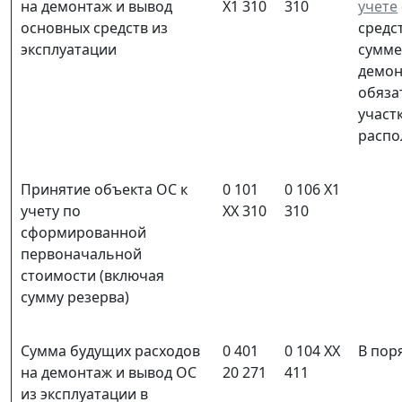
на демонтаж и вывод
Х1 310
310
учете
основных средств из
средс
эксплуатации
сумме
демон
обяза
участ
распо
Принятие объекта ОС к
0 101
0 106 Х1
учету по
ХХ 310
310
сформированной
первоначальной
стоимости (включая
сумму резерва)
Сумма будущих расходов
0 401
0 104 ХХ
В пор
на демонтаж и вывод ОС
20 271
411
из эксплуатации в