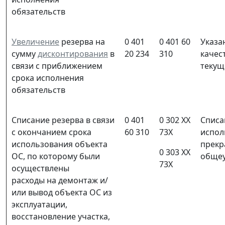
обязательств
Увеличение
резерва на
0 401
0 401 60
Указа
сумму
дисконтирования
в
20 234
310
качес
связи с приближением
текущ
срока исполнения
обязательств
Списание резерва в связи
0 401
0 302 ХХ
Списа
с окончанием срока
60 310
73Х
испол
использования объекта
прекр
0 303 ХХ
ОС, по которому были
общеу
73Х
осуществлены
расходы на демонтаж и/
или вывод объекта ОС из
эксплуатации,
восстановление участка,