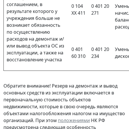
соглашением, в
0 104
0 401 20
Умень
результате которого у
ХХ 411
271
начис
учреждения больше не
балан
возникает обязанность
расхо
по осуществлению
расходов на демонтаж и/
или вывод объекта ОС из
0 401
0 401 20
Умень
эксплуатации, а также на
60 310
234
диско
восстановление участка
Обратите внимание! Резерв на демонтаж и вывод
основных средств из эксплуатации включается в
первоначальную стоимость объектов
недвижимости, которые в свою очередь являются
объектами налогообложения налогом на имущество
организаций. При этом
положениями
НК РФ
предусмотрена следующая особенность