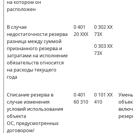
на котором он
расположен
В случае
0 401
0 302 ХХ
недостаточности резерва
20 ХХХ
73Х
разница между суммой
0 303 ХХ
признанного резерва и
73Х
затратами на исполнение
обязательств относится
на расходы текущего
года
Списание резерва в
0 401
0 101 ХХ
Умень
случае изменения
60 310
410
объек
условий использования
включ
объекта
резер
ОС, предусмотренных
договором/