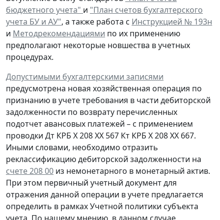
бюджетного учета"
и
"План счетов бухгалтерского
учета БУ и АУ"
, а также работа с
Инструкцией № 193н
и
Методрекомендациями
по их применению
предполагают некоторые новшества в учетных
процедурах.
Допустимыми бухгалтерскими записями
предусмотрена
новая
хозяйственная операция по
признанию
в учете
требования
в части дебиторской
задолженности
по возврату
перечисленных
подотчет авансовых платежей – с применением
проводки
Дт
КРБ Х 208 ХХ 567
Кт
КРБ Х 208 ХХ 667.
Иными словами, необходимо отразить
реклассификацию дебиторской задолженности на
счете 208 00
из немонетарного в монетарный актив.
При этом первичный учетный документ для
отражения данной операции в учете предлагается
определить в рамках Учетной политики субъекта
учета. По нашему мнению, в данном случае