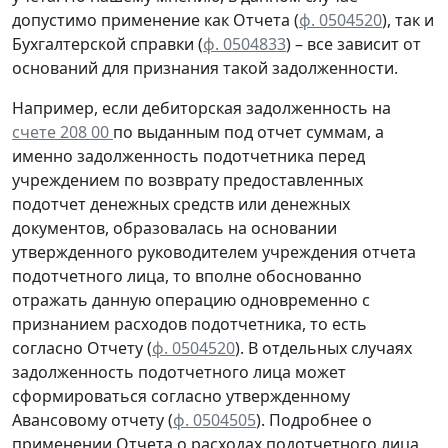
допустимо применение как Отчета (
ф. 0504520
), так и
Бухгалтерской справки
(
ф. 0504833
) – все зависит от
оснований для признания такой задолженности.
Например, если дебиторская задолженность на
счете 208 00
по выданным под отчет суммам, а
именно задолженность подотчетника перед
учреждением
по возврату
предоставленных
подотчет денежных средств или денежных
документов, образовалась
на основании
утвержденного руководителем учреждения отчета
подотчетного лица, то вполне обоснованно
отражать данную операцию
одновременно
с
признанием расходов подотчетника, то есть
согласно
Отчету (
ф. 0504520
). В отдельных случаях
задолженность подотчетного лица может
сформироваться согласно утвержденному
Авансовому отчету
(
ф. 0504505
).
Подробнее о
применении Отчета о расходах подотчетного лица