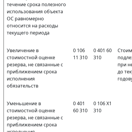
течение срока полезного
использования объекта
ОС равномерно
относится на расходы
текущего периода
Увеличение в
0 106
0 401 60
Стоим
стоимостной оценке
11 310
310
подле
резерва, не связанные с
при н
приближением срока
до те
исполнения
годов
обязательств
Уменьшение в
0 401
0 106 Х1
стоимостной оценке
60 310
310
резерва, не связанные с
приближением срока
исполнения