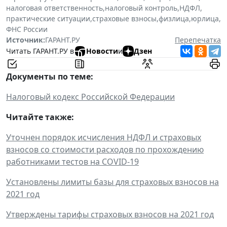
налоговая ответственность
,
налоговый контроль
,
НДФЛ
,
практические ситуации
,
страховые взносы
,
физлица
,
юрлица
,
ФНС России
Источник:
ГАРАНТ.РУ
Перепечатка
Читать ГАРАНТ.РУ в
Новости
и
Дзен
Документы по теме:
Налоговый кодекс Российской Федерации
Читайте также:
Уточнен порядок исчисления НДФЛ и страховых
взносов со стоимости расходов по прохождению
работниками тестов на COVID-19
Установлены лимиты базы для страховых взносов на
2021 год
Утверждены тарифы страховых взносов на 2021 год