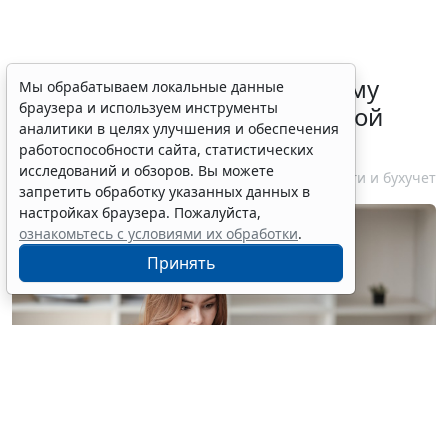
ФНС России рассказала малому
Мы обрабатываем локальные данные
браузера и используем инструменты
бизнесу о порядке упрощенной
аналитики в целях улучшения и обеспечения
ликвидации компании
работоспособности сайта, статистических
исследований и обзоров. Вы можете
7 августа 2026 18:16
Налоги и бухучет
запретить обработку указанных данных в
настройках браузера. Пожалуйста,
ознакомьтесь с условиями их обработки
.
Принять