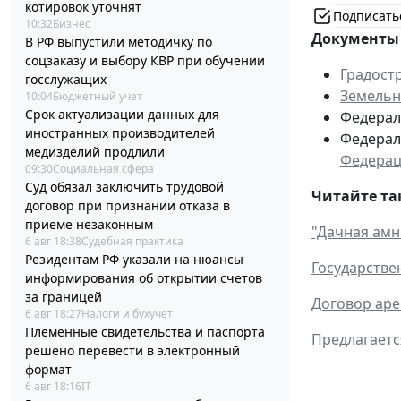
котировок уточнят
Подписать
10:32
Бизнес
Документы 
В РФ выпустили методичку по
соцзаказу и выбору КВР при обучении
Градост
госслужащих
Земельн
10:04
Бюджетный учет
Срок актуализации данных для
Федераль
иностранных производителей
Федераль
медизделий продлили
Федера
09:30
Социальная сфера
Суд обязал заключить трудовой
Читайте та
договор при признании отказа в
приеме незаконным
"Дачная амн
6 авг 18:38
Судебная практика
Резидентам РФ указали на нюансы
Государстве
информирования об открытии счетов
за границей
Договор аре
6 авг 18:27
Налоги и бухучет
Племенные свидетельства и паспорта
Предлагаетс
решено перевести в электронный
формат
6 авг 18:16
IT