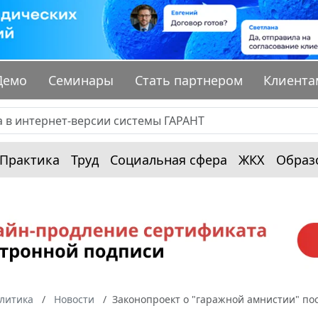
Демо
Семинары
Стать партнером
Клиента
Практика
Труд
Социальная сфера
ЖКХ
Образ
алитика
Новости
Законопроект о "гаражной амнистии" пос