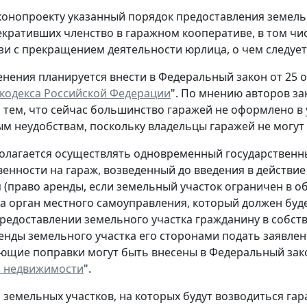
конопроекту указанный порядок предоставления земель
екративших членство в гаражном кооперативе, в том чи
зи с прекращением деятельности юрлица, о чем следует 
нения планируется внести в Федеральный закон от 25 ок
кодекса Российской Федерации
". По мнению авторов за
 тем, что сейчас большинство гаражей не оформлено в 
м неудобствам, поскольку владельцы гаражей не могут 
олагается осуществлять одновременный государственн
венности на гараж, возведенный до введения в действи
 (право аренды, если земельный участок ограничен в о
а орган местного самоуправления, который должен буде
редоставлении земельного участка гражданину в собст
енды земельного участка его сторонами подать заявлен
ющие поправки могут быть внесены в Федеральный закон
и недвижимости
".
я земельных участков, на которых будут возводиться га