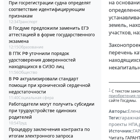
на основани
При госрегистрации судна определят
соответствие идентифицирующим
определенно
признакам
устанавлива
12:34
Транспорт
земель, нах
В Госдуме предложили заменить ЕГЭ
участков, н
аттестацией в форме государственного
экзамена
Законопроек
12:15
Образование
перечень ка
В ГПК РФ уточнили порядок
находящихся
удостоверения доверенностей
находящихся в СИЗО лиц
некапитальн
11:56
Общество
В РФ актуализировали стандарт
______________
помощи при хронической сердечной
1
С текстом зако
недостаточности
приобретения гр
11:40
Социальная сфера
сайте Госдумы.
Работодатели могут получить субсидии
при трудоустройстве одиноких
Авторы:
Елен
родителей
Теги:
гаражна
10:54
Труд
проекты НПА
,
Процедуру заключения контракта по
Источник:
ГАР
итогам электронного запроса
Читать ГАРАНТ