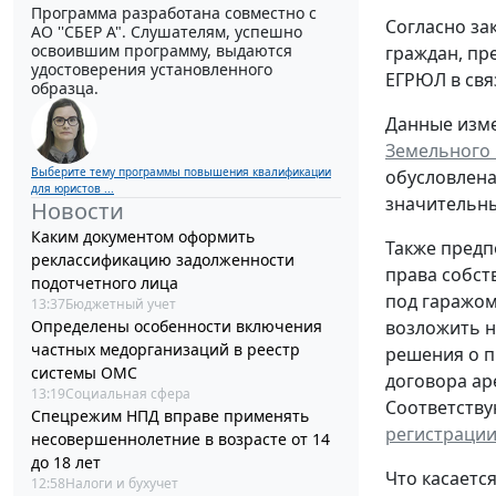
Программа разработана совместно с
Согласно за
АО ''СБЕР А". Слушателям, успешно
освоившим программу, выдаются
граждан, пр
удостоверения установленного
ЕГРЮЛ в свя
образца.
Данные изме
Земельного 
Выберите тему программы повышения квалификации
обусловлена
для юристов ...
значительны
Новости
Каким документом оформить
Также предп
реклассификацию задолженности
права собст
подотчетного лица
под гаражом
13:37
Бюджетный учет
возложить н
Определены особенности включения
частных медорганизаций в реестр
решения о п
системы ОМС
договора ар
13:19
Социальная сфера
Соответству
Спецрежим НПД вправе применять
регистраци
несовершеннолетние в возрасте от 14
до 18 лет
Что касаетс
12:58
Налоги и бухучет