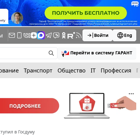
м
Войти
Eng
Перейти в систему ГАРАНТ
ование
Транспорт
Общество
IT
Профессия
П
тупил в Госдуму