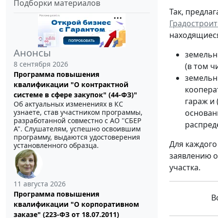
Подборки материалов
Так, предла
Градостроит
находящиеся
Анонсы
земельн
8 сентября 2026
(в том 
Программа повышения
земельн
квалификации "О контрактной
коопера
системе в сфере закупок" (44-ФЗ)"
гараж и
Об актуальных изменениях в КС
основан
узнаете, став участником программы,
разработанной совместно с АО ''СБЕР
распред
А". Слушателям, успешно освоившим
программу, выдаются удостоверения
Для каждого
установленного образца.
заявлению о
участка.
11 августа 2026
Программа повышения
Вс
квалификации "О корпоративном
заказе" (223-ФЗ от 18.07.2011)