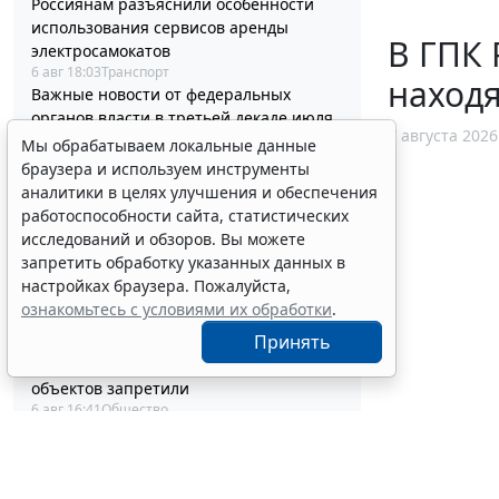
Россиянам разъяснили особенности
использования сервисов аренды
В ГПК 
электросамокатов
6 авг 18:03
Транспорт
наход
Важные новости от федеральных
органов власти в третьей декаде июля
7 августа 2026
6 авг 17:46
Бюджетный учет
Мы обрабатываем локальные данные
Депутаты Госдумы инициировали
браузера и используем инструменты
ужесточение миграционного учета в
аналитики в целях улучшения и обеспечения
регионах
работоспособности сайта, статистических
6 авг 17:20
Общество
исследований и обзоров. Вы можете
Минздрав России обновил стандарт
запретить обработку указанных данных в
медпомощи при преждевременном
настройках браузера. Пожалуйста,
половом развитии
ознакомьтесь с условиями их обработки
.
6 авг 17:02
Социальная сфера
Принять
Выборочные рубки леса для
строительства рекреационных
объектов запретили
6 авг 16:41
Общество
Сервис автоматического
аннулирования патентов за неуплату
запустят с 10 августа