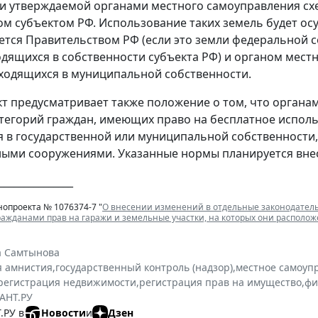
и утверждаемой органами местного самоуправления сх
м субъектом РФ. Использование таких земель будет осу
ется Правительством РФ (если это земли федеральной со
одящихся в собственности субъекта РФ) и органом мес
аходящихся в муниципальной собственности.
т предусматривает также положение о том, что органам
тегорий граждан, имеющих право на бесплатное исполь
 в государственной или муниципальной собственности,
ыми сооружениями. Указанные нормы планируется вне
_______________
нопроекта № 1076374-7 "
О внесении изменений в отдельные законодатель
ажданами прав на гаражи и земельные участки, на которых они располо
а Самтынова
я амнистия
,
государственный контроль (надзор)
,
местное самоуп
регистрация недвижимости
,
регистрация прав на имущество
,
фи
АНТ.РУ
.РУ в
Новости
и
Дзен