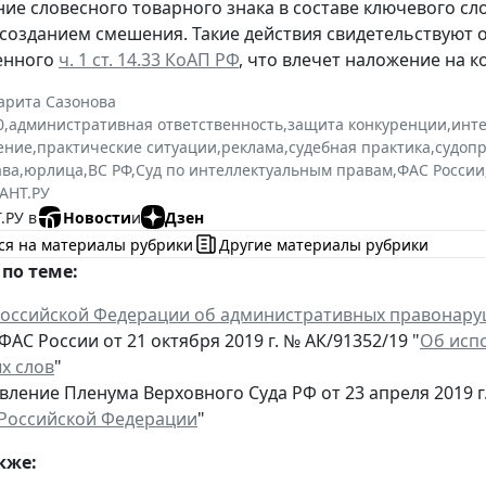
ие словесного товарного знака в составе ключевого сл
 созданием смешения. Такие действия свидетельствуют 
енного
ч. 1 ст. 14.33 КоАП РФ
, что влечет наложение на к
арита Сазонова
0
,
административная ответственность
,
защита конкуренции
,
инте
ение
,
практические ситуации
,
реклама
,
судебная практика
,
судоп
ава
,
юрлица
,
ВС РФ
,
Суд по интеллектуальным правам
,
ФАС России
АНТ.РУ
.РУ в
Новости
и
Дзен
ся на материалы рубрики
Другие материалы рубрики
по теме:
Российской Федерации об административных правонар
АС России от 21 октября 2019 г. № АК/91352/19 "
Об исп
х слов
"
ление Пленума Верховного Суда РФ от 23 апреля 2019 г.
 Российской Федерации
"
кже: