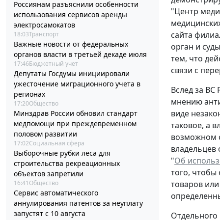
Россиянам разъяснили особенности
"Центр меди
использования сервисов аренды
медицинских
электросамокатов
сайта филиа
18:03
Транспорт
Важные новости от федеральных
орган и суд
органов власти в третьей декаде июля
тем, что де
17:46
Бюджетный учет
связи с пер
Депутаты Госдумы инициировали
ужесточение миграционного учета в
Вслед за ВС
регионах
мнению анти
17:20
Общество
виде незако
Минздрав России обновил стандарт
медпомощи при преждевременном
таковое, а 
половом развитии
возможном с
17:02
Социальная сфера
владельцев 
Выборочные рубки леса для
"
Об использ
строительства рекреационных
того, чтобы
объектов запретили
16:41
Общество
товаров или
Сервис автоматического
определенны
аннулирования патентов за неуплату
запустят с 10 августа
Отдельного 