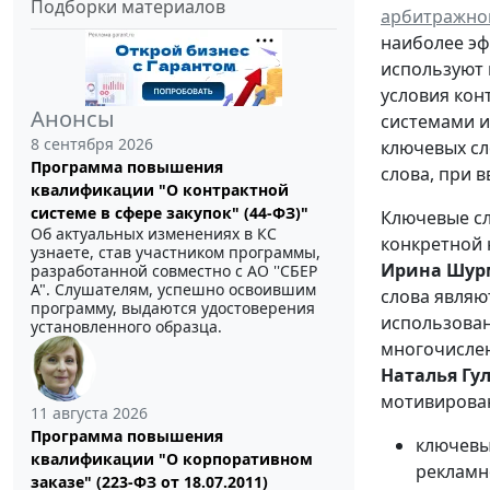
Подборки материалов
арбитражног
наиболее эф
используют 
условия кон
Анонсы
системами и
8 сентября 2026
ключевых сл
Программа повышения
слова, при 
квалификации "О контрактной
системе в сфере закупок" (44-ФЗ)"
Ключевые сл
Об актуальных изменениях в КС
конкретной 
узнаете, став участником программы,
Ирина Шур
разработанной совместно с АО ''СБЕР
А". Слушателям, успешно освоившим
слова являю
программу, выдаются удостоверения
использован
установленного образца.
многочислен
Наталья Гу
мотивирова
11 августа 2026
Программа повышения
ключевы
квалификации "О корпоративном
рекламн
заказе" (223-ФЗ от 18.07.2011)