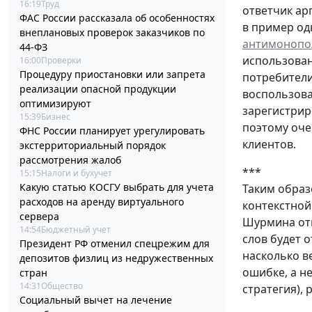
16:19
Труд
ответчик ар
ФАС России рассказала об особенностях
в пример од
внеплановых проверок заказчиков по
антимонопол
44-ФЗ
использован
16:00
Проверки
Процедуру приостановки или запрета
потребители
реализации опасной продукции
воспользова
оптимизируют
зарегистрир
15:39
Бизнес
поэтому оче
ФНС России планирует урегулировать
клиентов.
экстерриториальный порядок
рассмотрения жалоб
***
15:15
Налоги и бухучет
Какую статью КОСГУ выбрать для учета
Таким образ
расходов на аренду виртуального
контекстной
сервера
Шурмина отм
14:54
Бюджетный учет
слов будет 
Президент РФ отменил спецрежим для
насколько в
депозитов физлиц из недружественных
ошибке, а н
стран
14:31
Общество
стратегия),
Социальный вычет на лечение