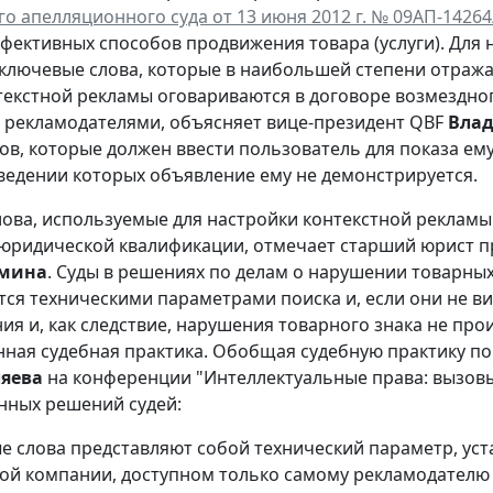
о апелляционного суда от 13 июня 2012 г. № 09АП-14264
фективных способов продвижения товара (услуги). Для 
ключевые слова, которые в наибольшей степени отража
текстной рекламы оговариваются в договоре возмездно
 рекламодателями, объясняет вице-президент QBF
Влад
ов, которые должен ввести пользователь для показа ему 
введении которых объявление ему не демонстрируется.
ова, используемые для настройки контекстной рекламы 
юридической квалификации, отмечает старший юрист пр
мина
. Суды в решениях по делам о нарушении товарных
тся техническими параметрами поиска и, если они не в
ия и, как следствие, нарушения товарного знака не про
ная судебная практика. Обобщая судебную практику по да
ляева
на конференции "Интеллектуальные права: вызовы
нных решений судей:
е слова представляют собой технический параметр, ус
ой компании, доступном только самому рекламодателю 