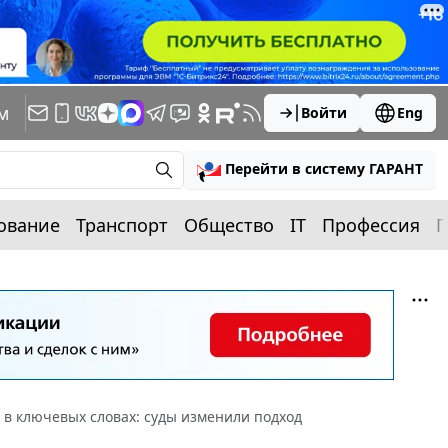
м
Войти
Eng
Перейти в систему ГАРАНТ
ование
Транспорт
Общество
IT
Профессия
П
 в ключевых словах: суды изменили подход