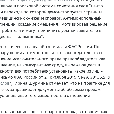
 вводе в поисковой системе сочетания слов "центр
ри переходе по которой демонстрируется страница
медицинских книжек и справок. Антимонопольный
уренции (создание смешения), мотивировав решение
отребителя и могут причинить убытки заявителю в
ества "Поликлиника".
аве ключевого слова обозначила и ФАС России. По
 нарушении антимонопольного законодательства в
ушение исключительного права правообладателя как
явление, на конкурентную среду, выражающееся в
ости для потребителя установить, какое из лиц –
исьмо ФАС России от 21 октября 2019 г. № АК/91352/19
 слов
"). Ирина Шурмина отмечает, что на практике для
очего, запрашивает документы об объемах продаж
устанавливает его известность в отношении
пользование своего товарного знака, в то время как