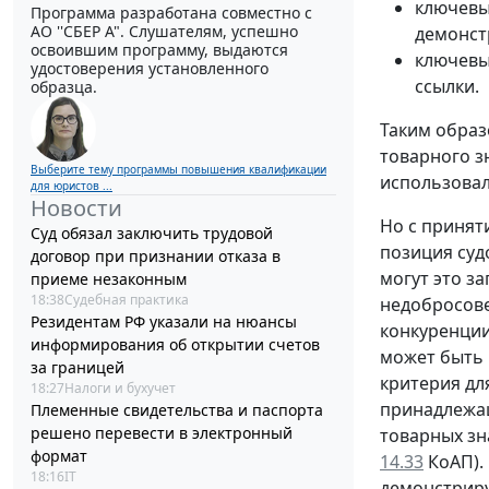
ключевы
Программа разработана совместно с
АО ''СБЕР А". Слушателям, успешно
демонст
освоившим программу, выдаются
ключевы
удостоверения установленного
ссылки.
образца.
Таким образ
товарного з
Выберите тему программы повышения квалификации
использовал
для юристов ...
Новости
Но с приня
Суд обязал заключить трудовой
позиция суд
договор при признании отказа в
могут это з
приеме незаконным
18:38
Судебная практика
недобросов
Резидентам РФ указали на нюансы
конкуренции"
информирования об открытии счетов
может быть 
за границей
критерия дл
18:27
Налоги и бухучет
принадлежащ
Племенные свидетельства и паспорта
решено перевести в электронный
товарных зн
формат
14.33
КоАП). 
18:16
IT
демонстриру