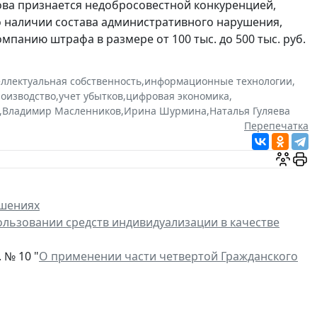
ова признается недобросовестной конкуренцией,
о наличии состава административного нарушения,
омпанию штрафа в размере от 100 тыс. до 500 тыс. руб.
ллектуальная собственность
,
информационные технологии
,
роизводство
,
учет убытков
,
цифровая экономика
,
,
Владимир Масленников
,
Ирина Шурмина
,
Наталья Гуляева
Перепечатка
ушениях
ользовании средств индивидуализации в качестве
 № 10 "
О применении части четвертой Гражданского