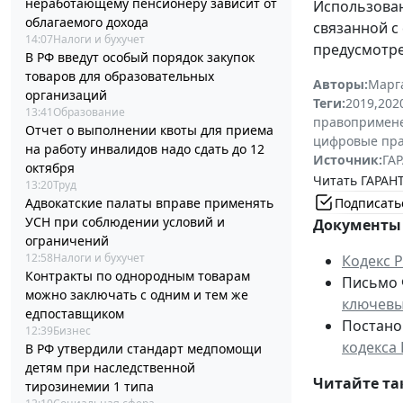
неработающему пенсионеру зависит от
Использован
облагаемого дохода
связанной с
14:07
Налоги и бухучет
предусмотр
В РФ введут особый порядок закупок
товаров для образовательных
Авторы:
Марг
организаций
Теги:
2019
,
202
13:41
Образование
правопримен
Отчет о выполнении квоты для приема
цифровые пр
на работу инвалидов надо сдать до 12
Источник:
ГАР
октября
Читать ГАРАНТ
13:20
Труд
Подписать
Адвокатские палаты вправе применять
УСН при соблюдении условий и
Документы 
ограничений
12:58
Налоги и бухучет
Кодекс 
Контракты по однородным товарам
Письмо Ф
можно заключать с одним и тем же
ключевы
едпоставщиком
Постанов
12:39
Бизнес
кодекса
В РФ утвердили стандарт медпомощи
детям при наследственной
Читайте та
тирозинемии 1 типа