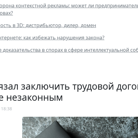
орона контекстной рекламы: может ли предприниматель
овах?
ость в 3D: дистрибьютор, дилер, домен
нтернете: как избежать нарушения закона?
 доказательства в спорах в сфере интеллектуальной со
язал заключить трудовой дого
е незаконным
 18:38