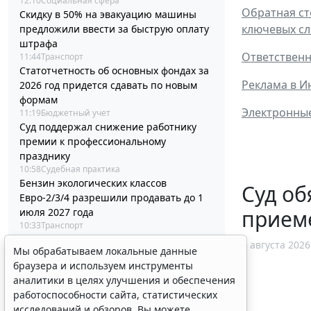
12:10
Социальная сфера
Обратная ст
Скидку в 50% на эвакуацию машины
ключевых сл
предложили ввести за быструю оплату
штрафа
Ответственн
11:44
Транспорт
Статотчетность об основных фондах за
Реклама в И
2026 год придется сдавать по новым
формам
Электронные
11:19
Бюджетный учет
Суд поддержал снижение работнику
премии к профессиональному
празднику
10:58
Судебная практика
Бензин экологических классов
Суд об
Евро-2/3/4 разрешили продавать до 1
прием
июля 2027 года
10:33
Транспорт
Минстрой России разъяснил порядок
6 августа 2026
Мы обрабатываем локальные данные
корректировки проектной
браузера и используем инструменты
документации и сметы
аналитики в целях улучшения и обеспечения
10:04
Бизнес
работоспособности сайта, статистических
Вступил в силу стандарт медицинской
исследований и обзоров. Вы можете
помощи детям при иммунной