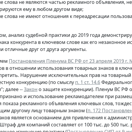
е слова не являются частью рекламного объявления, не
рируются ему в любом другом виде;
е слова не имеют отношения к переадресации пользов
ом, анализ судебной практики до 2019 года демонстрир
нака конкурента в ключевом слове как его незаконное и
и отличные друг от друга аргументы.
тием
Постановления Пленума ВС РФ от 23 апреля 2019 г. 
ов в отношении использования товарных знаков в ключ
апретить. Нарушение исключительных прав на товарный 
естную конкуренцию (по смыслу
п. 1 ст. 14.6
Федерального
; далее --
Закон
о защите конкуренции). Пленум ВС РФ 
признано и использование рекламодателем при размещ
я показа рекламного объявления ключевых слов, тождес
им другому лицу товарным знаком (
п. 172 Постановле
аков является основанием для привлечения к администр
Штраф для компаний составляет от 100 тыс. до 500 тыс. 
ющее изменение практики (
Постановление СИП от 9 июл