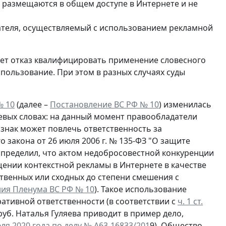
 размещаются в общем доступе в Интернете и не
ателя, осуществляемый с использованием рекламной
ует отказ квалифицировать применение словесного
спользование. При этом в разных случаях суды
№ 10
(далее –
Постановление ВС РФ № 10
) изменилась
евых словах: на данный момент правообладатели
знак может повлечь ответственность за
 закона от 26 июля 2006 г. № 135-ФЗ "О защите
определил, что актом недобросовестной конкуренции
ении контекстной рекламы в Интернете в качестве
твенных или сходных до степени смешения с
ния Пленума ВС РФ № 10
). Такое использование
ативной ответственности (в соответствии с
ч. 1 ст.
руб. Наталья Гуляева приводит в пример дело,
я 2020 года по делу № А63-16833/201
9). Общество