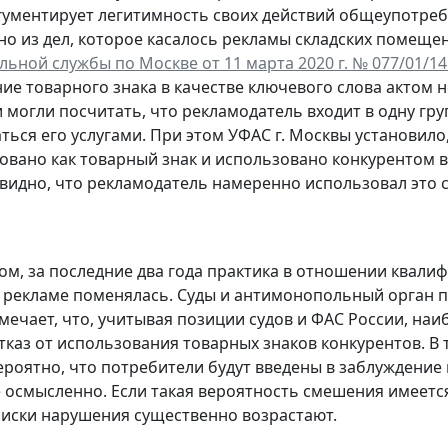
гументирует легитимность своих действий общеупотре
но из дел, которое касалось рекламы складских помещен
ьной службы по Москве от 11 марта 2020 г. № 077/01/14
ие товарного знака в качестве ключевого слова актом 
 могли посчитать, что рекламодатель входит в одну гру
ться его услугами. При этом УФАС г. Москвы установило,
овано как товарный знак и использовано конкурентом 
видно, что рекламодатель намеренно использовал это
ом, за последние два года практика в отношении квали
 рекламе поменялась. Суды и антимонопольный орган 
ечает, что, учитывая позиции судов и ФАС России, на
отказ от использования товарных знаков конкурентов. В
ероятно, что потребители будут введены в заблуждение 
е осмысленно. Если такая вероятность смешения имеется
 риски нарушения существенно возрастают.