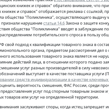
цинских книжек и справок" обратило внимание, что при
 книжек и справок" отображается реклама с ссылкой, п
ла общества "Поликлиника", осуществляющего выдачу 
ы признали нарушение
статьи 14.6
Закона о защите конк
йствия общества "Поликлиника" вводят в заблуждение п
ераспределением потребительского спроса в пользу общ
 РФ свой подход к квалификации товарного знака в сост
монопольного органа, предметом рассмотрения дел о
нного использования товарного знака является не нар
влияние действий лица, в отношении которого подано за
мешении услуг разных производителей в силу невозможн
обозначений выступает в качестве поставщика услуги (П
овании средств индивидуализации в качестве ключевых
 оценить вероятность смешения, ФАС России, среди пр
 предоставления услуг под спорным товарным знаком и 
х товаров или услуг на определенной территории.
внимания заслуживают споры, когда истец запрещает ис