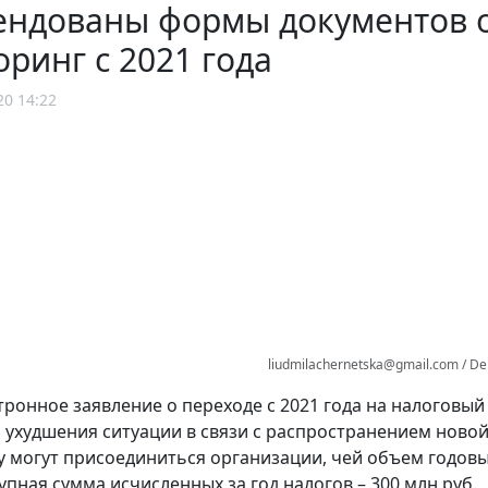
ендованы формы документов о
ринг с 2021 года
20 14:22
liudmilachernetska@gmail.com / De
тронное заявление о переходе с 2021 года на налоговый
а ухудшения ситуации в связи с распространением ново
 могут присоединиться организации, чей объем годовых 
купная сумма исчисленных за год налогов – 300 млн руб.