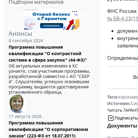
Подборки материалов
ФНС России 
№ БВ-4-23/1
докумен
Анонсы
внутрен
8 сентября 2026
заявлен
Программа повышения
квалификации "О контрактной
Определены 
системе в сфере закупок" (44-ФЗ)"
Об актуальных изменениях в КС
узнаете, став участником программы,
разработанной совместно с АО ''СБЕР
В
А". Слушателям, успешно освоившим
программу, выдаются удостоверения
установленного образца.
Теги:
коронав
Источник:
Си
Читать ГАРАНТ
11 августа 2026
Подписать
Программа повышения
Документы 
квалификации "О корпоративном
заказе" (223-ФЗ от 18.07.2011)
Налоговый к