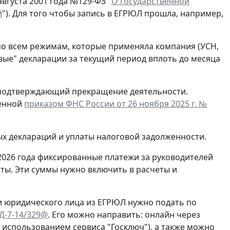
вгуста 2001 года №129-ФЗ "
О государственной
й
"). Для того чтобы запись в ЕГРЮЛ прошла, например,
по всем режимам, которые применяла компания (УСН,
евые" декларации за текущий период вплоть до месяца
, подтверждающий прекращение деятельности.
денной
приказом ФНС России от 26 ноября 2025 г. №
ых деклараций и уплаты налоговой задолженности.
2026 года фиксированные платежи за руководителей
ты. Эти суммы нужно включить в расчеты и
и юридического лица из ЕГРЮЛ нужно подать по
ЕД-7-14/329@
. Его можно направить: онлайн через
с использованием сервиса "Госключ"), а также можно