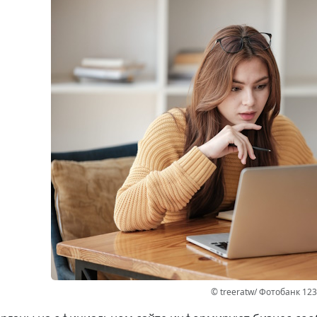
© treeratw/ Фотобанк 12