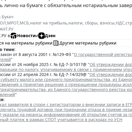
ь лично на бумаге с обязательным нотариальным заве
 Букач
РЮЛ
,
МРОТ
,
МСБ
,
налог на прибыль
,
налоги, сборы, взносы
,
НДС
,
ст
АНТ.РУ
.РУ в
Новости
и
Дзен
ся на материалы рубрики
Другие материалы рубрики
о теме:
акон от 8 августа 2001 г. №129-ФЗ "
О государственной регист
телей
"
ссии от 26 ноября 2025 г. № ЕД-7-3/1017@ "
Об утверждении фор
кларации по налогу, уплачиваемому в связи с применением уп
ссии от 22 апреля 2024 г. № ЕД-7-14/329@ "
Об утверждении фор
 субъекту малого или среднего предпринимательства, из Едино
сведения о принятии решения о прекращении процедуры исклю
 предпринимательства, из Единого государственного реестра ю
явлений
"
е:
ал заявителя в споре с регистратором о внесении записи в Е
аключить трудовой договор при признании отказа в приеме нез
Ф указали на нюансы информирования об открытии счетов за 
ный платеж в рамках СПОТ учитывается в расходах по УСН