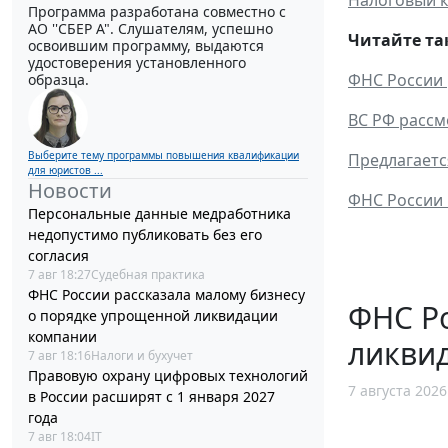
Программа разработана совместно с
АО ''СБЕР А". Слушателям, успешно
Читайте та
освоившим программу, выдаются
удостоверения установленного
ФНС России 
образца.
ВС РФ рассм
Выберите тему программы повышения квалификации
Предлагаетс
для юристов ...
Новости
ФНС России 
Персональные данные медработника
недопустимо публиковать без его
согласия
7 авг 18:27
Судебная практика
ФНС России рассказала малому бизнесу
ФНС Ро
о порядке упрощенной ликвидации
компании
ликви
7 авг 18:16
Налоги и бухучет
Правовую охрану цифровых технологий
7 августа 2026
в России расширят с 1 января 2027
года
7 авг 18:04
IT