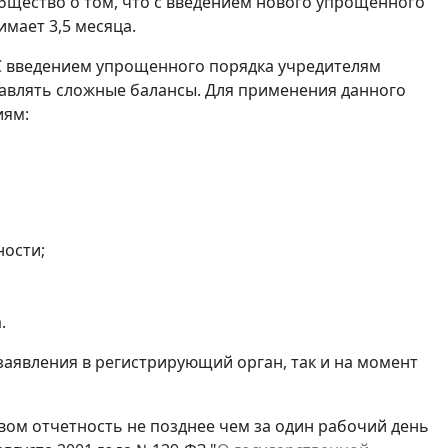
щество о том, что с введением нового упрощенного
мает 3,5 месяца.
С введением упрощенного порядка учредителям
авлять сложные балансы. Для применения данного
иям:
ности;
.
заявления в регистрирующий орган, так и на момент
ом отчетность не позднее чем за один рабочий день