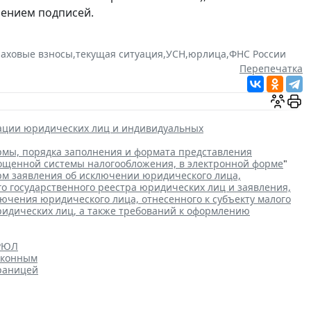
рением подписей.
раховые взносы
,
текущая ситуация
,
УСН
,
юрлица
,
ФНС России
Перепечатка
рации юридических лиц и индивидуальных
мы, порядка заполнения и формата представления
рощенной системы налогообложения, в электронной форме
"
м заявления об исключении юридического лица,
го государственного реестра юридических лиц и заявления,
чения юридического лица, отнесенного к субъекту малого
ридических лиц, а также требований к оформлению
ГРЮЛ
аконным
границей