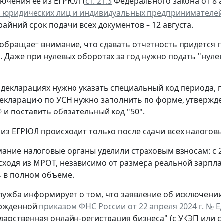
лючения ее из ЕГРЮЛ (
ст. 21.3
Федерального закона от 8 а
 юридических лиц и индивидуальных предпринимателе
крайний срок подачи всех документов – 12 августа.
обращает внимание, что сдавать отчетность придется 
. Даже при нулевых оборотах за год нужно подать "нул
 декларациях нужно указать специальный код периода
екларацию по УСН нужно заполнить по форме, утверж
@
и поставить обязательный код "50".
из ЕГРЮЛ происходит только после сдачи всех налогов
ание налоговые органы уделили страховым взносам: с 
сходя из МРОТ, независимо от размера реальной зарпла
 в полном объеме.
лужба информирует о том, что заявление об исключени
ержденной
приказом ФНС России от 22 апреля 2024 г. № 
ударственная онлайн-регистрация бизнеса" (с УКЭП или 