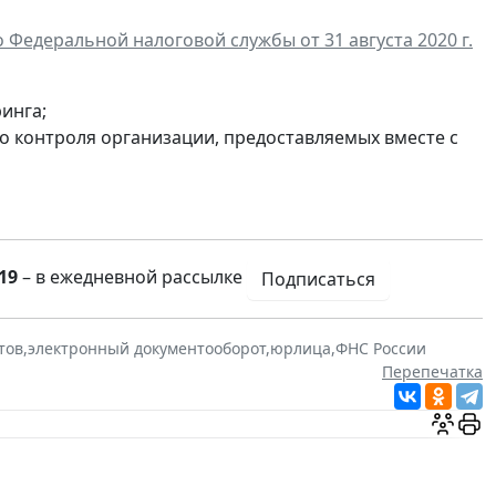
 Федеральной налоговой службы от 31 августа 2020 г.
инга;
о контроля организации, предоставляемых вместе с
19
– в ежедневной рассылке
Подписаться
тов
,
электронный документооборот
,
юрлица
,
ФНС России
Перепечатка