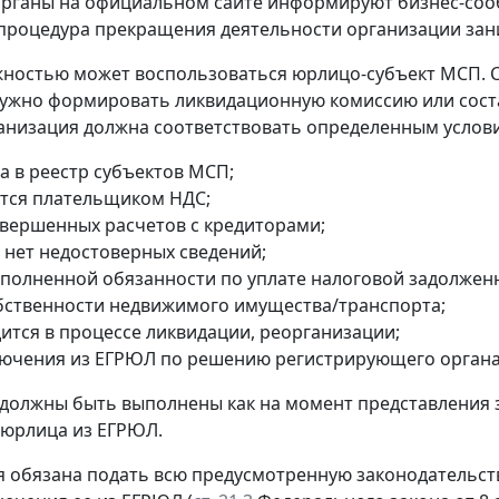
рганы на официальном сайте информируют бизнес-сооб
процедура прекращения деятельности организации зани
ностью может воспользоваться юрлицо-субъект МСП. 
ужно формировать ликвидационную комиссию или сост
анизация должна соответствовать определенным услов
а в реестр субъектов МСП;
ется плательщиком НДС;
авершенных расчетов с кредиторами;
 нет недостоверных сведений;
сполненной обязанности по уплате налоговой задолжен
обственности недвижимого имущества/транспорта;
дится в процессе ликвидации, реорганизации;
лючения из ЕГРЮЛ по решению регистрирующего органа
 должны быть выполнены как на момент представления 
 юрлица из ЕГРЮЛ.
 обязана подать всю предусмотренную законодательств