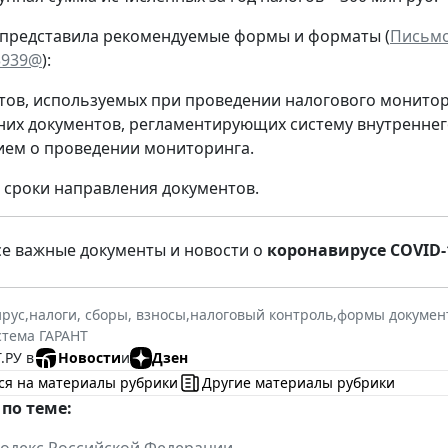
представила рекомендуемые формы и форматы (
Письмо
3939@
):
тов, используемых при проведении налогового монитор
них документов, регламентирующих систему внутреннег
ием о проведении мониторинга.
сроки направления документов.
се важные документы и новости о
коронавирусе COVID-
ирус
,
налоги, сборы, взносы
,
налоговый контроль
,
формы докумен
стема ГАРАНТ
.РУ в
Новости
и
Дзен
ся на материалы рубрики
Другие материалы рубрики
по теме:
одекс Российской Федерации