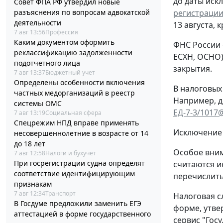
до даты иск
Совет ФПА РФ утвердил новые
регистрации
разъяснения по вопросам адвокатской
деятельности
13 августа, 
7 авг 13:56
Профессия
Каким документом оформить
ФНС России 
реклассификацию задолженности
ЕСХН, ОСНО)
подотчетного лица
закрытия.
7 авг 13:37
Бюджетный учет
Определены особенности включения
В налоговых
частных медорганизаций в реестр
Например, д
системы ОМС
ЕД-7-3/1017
7 авг 13:19
Социальная сфера
Спецрежим НПД вправе применять
Исключение 
несовершеннолетние в возрасте от 14
до 18 лет
Особое вним
7 авг 12:58
Налоги и бухучет
При госрегистрации судна определят
считаются и
соответствие идентифицирующим
перечислить
признакам
7 авг 12:34
Транспорт
Налоговая с
В Госдуме предложили заменить ЕГЭ
форме, утв
аттестацией в форме государственного
сервис "Гос