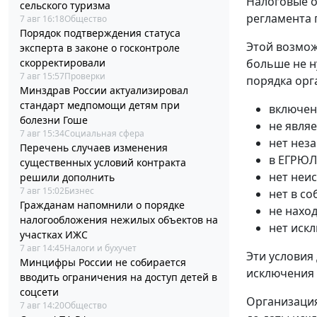
Налоговые о
сельского туризма
регламента 
7 авг 16:18
Общество
Порядок подтверждения статуса
Этой возмож
эксперта в законе о госконтроле
больше не н
скорректировали
7 авг 15:57
Проверки
порядка орг
Минздрав России актуализировал
стандарт медпомощи детям при
включен
болезни Гоше
не явля
7 авг 15:34
Социальная сфера
нет нез
Перечень случаев изменения
в ЕГРЮЛ
существенных условий контракта
нет неи
решили дополнить
7 авг 15:02
Бизнес
нет в с
Гражданам напомнили о порядке
не нахо
налогообложения нежилых объектов на
нет иск
участках ИЖС
7 авг 14:45
Налоги и бухучет
Эти условия
Минцифры России не собирается
исключения
вводить ограничения на доступ детей в
соцсети
Организация
7 авг 14:20
Общество