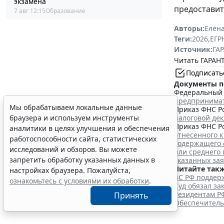
экзамена
предоставит
7 авг 12:15
Образование
Авторы:
Елена
Теги:
2026
,
ЕГ
Источник:
ГАР
Читать ГАРАНТ
Подписать
Документы п
Федеральный з
предпринима
Мы обрабатываем локальные данные
Приказ ФНС Ро
налоговой де
браузера и используем инструменты
Приказ ФНС Ро
аналитики в целях улучшения и обеспечения
отнесенного к
работоспособности сайта, статистических
содержащего 
исследований и обзоров. Вы можете
или среднего
запретить обработку указанных данных в
указанных за
Читайте такж
настройках браузера. Пожалуйста,
ВС РФ поддерж
ознакомьтесь с условиями их обработки
.
Суд обязал з
Резидентам Р
Принять
Обеспечитель