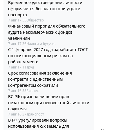
Временное удостоверение личности
оформляется бесплатно при утрате
паспорта
7 авг 17:55
Общество
Финансовый порог для обязательного
аудита некоммерческих фондов
увеличили
7 авг 17:36
Налоги и бухучет
С 1 февраля 2027 года заработает ГОСТ
по психосоциальным рискам на
рабочем месте
7 авг 17:11
Труд
Срок согласования заключения
контракта с единственным
контрагентом сократили
7 авг 16:55
Бизнес
ВС РФ признал лишение прав
незаконным при неизвестной личности
водителя
7 авг 16:37
Транспорт
В РФ урегулировали вопросы
использования с/х земель для