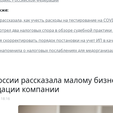
кже:
рассказала, как учесть расходы на тестирование на CO
отрел два налоговых спора в обзоре судебной практики 
я скорректировать порядок постановки на учет ИП в ка
напомнила о налоговых послаблениях для медорганиза
ссии рассказала малому бизн
дации компании
 18:16