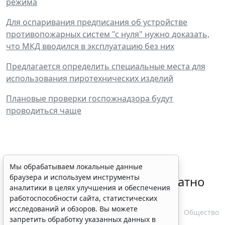
режима
Для оспаривания предписания об устройстве
противопожарных систем "с нуля" нужно доказать,
что МКД вводился в эксплуатацию без них
Предлагается определить специальные места для
использования пиротехнических изделий
Плановые проверки госпожнадзора будут
проводиться чаще
Временное удостоверение
Мы обрабатываем локальные данные
браузера и используем инструменты
личности оформляется бесплатно
аналитики в целях улучшения и обеспечения
при утрате паспорта
работоспособности сайта, статистических
исследований и обзоров. Вы можете
7 августа 2026 17:55
Общество
запретить обработку указанных данных в