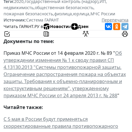
Теги:
2020
,
государственный контроль (надзор)
,
ИП
,
недвижимость
,
общественная безопасность
,
пожарная безопасность
,
физлица
,
юрлица
,
МЧС России
Источник:
Система ГАРАНТ
Перепечатка
Читать ГАРАНТ.РУ в
Новости
и
Дзен
Документы по теме:
Приказ МЧС России от 14 февраля 2020 г. № 89 "
Об
утверждении изменения № 1 к своду правил СП
4.13130.2013 "Системы противопожарной защиты.
Ограничение распространения пожара на объектах
защиты. Требования к объемно-планировочным и
конструктивным решениям", утвержденному
приказом МЧС России от 24 апреля 2013 г. № 288
"
Читайте также:
С 5 мая в России будут применяться
скорректированные правила противопожарного