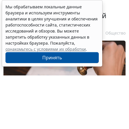
В ГПК РФ уточнили порядок
Мы обрабатываем локальные данные
браузера и используем инструменты
удостоверения доверенностей
аналитики в целях улучшения и обеспечения
находящихся в СИЗО лиц
работоспособности сайта, статистических
исследований и обзоров. Вы можете
7 августа 2026 11:56
Общество
запретить обработку указанных данных в
настройках браузера. Пожалуйста,
ознакомьтесь с условиями их обработки
.
Принять
© joeatthapon / Фотобанк 123RF.com
Статья 53 ГПК РФ
, регламентирующая вопросы