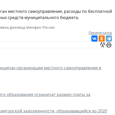
ган местного самоуправления, расходы по бесплатной
ных средств муниципального бюджета.
овека
,
физлица
,
Минфин России
Перепечатка
нципах организации местного самоуправления в
го образования ограничат размер платы за
едиторской задолженности, образовавшейся до 2020