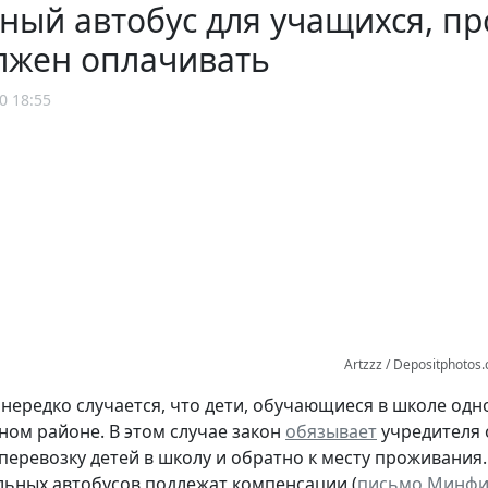
ый автобус для учащихся, п
лжен оплачивать
0 18:55
Artzzz / Depositphotos
 нередко случается, что дети, обучающиеся в школе од
ом районе. В этом случае закон
обязывает
учредителя 
перевозку детей в школу и обратно к месту проживания
ьных автобусов подлежат компенсации (
письмо Минфина