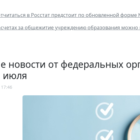
 отчитаться в Росстат предстоит по обновленной форме
асчетах за общежитие учреждению образования можно 
 новости от федеральных орг
е июля
 17:46