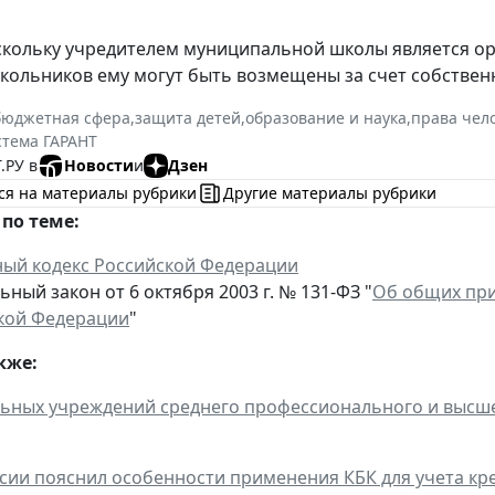
скольку учредителем муниципальной школы является ор
кольников ему могут быть возмещены за счет собствен
бюджетная сфера
,
защита детей
,
образование и наука
,
права чел
стема ГАРАНТ
.РУ в
Новости
и
Дзен
ся на материалы рубрики
Другие материалы рубрики
по теме:
ый кодекс Российской Федерации
ный закон от 6 октября 2003 г. № 131-ФЗ "
Об общих при
кой Федерации
"
кже:
ьных учреждений среднего профессионального и высше
ии пояснил особенности применения КБК для учета кр