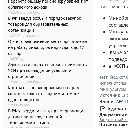
неработающему пенсионеру зависит от
них – масса
облагаемого дохода
14:07
Налоги и бухучет
Минобрн
В РФ введут особый порядок закупок
товаров для образовательных
составл
организаций
Минкуль
13:41
Образование
экономи
Отчет о выполнении квоты для приема
учрежде
на работу инвалидов надо сдать до 12
ФМБА оп
октября
подведо
13:20
Труд
Адвокатские палаты вправе применять
в ФССП 
УСН при соблюдении условий и
ограничений
Теги:
бюджет
,
12:58
Налоги и бухучет
исполнительн
Контракты по однородным товарам
Минкультуры 
можно заключать с одним и тем же
Источник:
Си
едпоставщиком
Читать ГАРАНТ
12:39
Бизнес
Подписать
В РФ утвердили стандарт медпомощи
Документы п
детям при наследственной
Бюджетный ко
тирозинемии 1 типа
Читайте такж