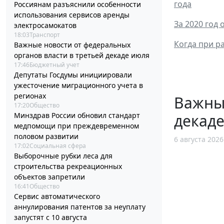
года
Россиянам разъяснили особенности
использования сервисов аренды
За 2020 год
электросамокатов
18:03
Транспорт
Когда при р
Важные новости от федеральных
органов власти в третьей декаде июля
17:46
Бюджетный учет
Депутаты Госдумы инициировали
ужесточение миграционного учета в
регионах
Важные
17:20
Общество
декад
Минздрав России обновил стандарт
медпомощи при преждевременном
половом развитии
6 августа 2026
17:02
Социальная сфера
Выборочные рубки леса для
строительства рекреационных
объектов запретили
16:41
Общество
Сервис автоматического
аннулирования патентов за неуплату
запустят с 10 августа