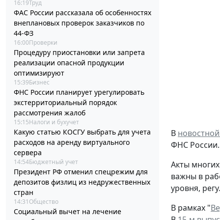
16:19
Труд
ФАС России рассказала об особенностях
внеплановых проверок заказчиков по
44-ФЗ
16:00
Проверки
Процедуру приостановки или запрета
реализации опасной продукции
оптимизируют
15:39
Бизнес
ФНС России планирует урегулировать
экстерриториальный порядок
рассмотрения жалоб
15:15
Налоги и бухучет
Какую статью КОСГУ выбрать для учета
В
новостной
расходов на аренду виртуального
ФНС России.
сервера
14:54
Бюджетный учет
Акты многих
Президент РФ отменил спецрежим для
важны в раб
депозитов физлиц из недружественных
уровня, рег
стран
14:31
Общество
В рамках "
Ве
Социальный вычет на лечение
В
15-м выпус