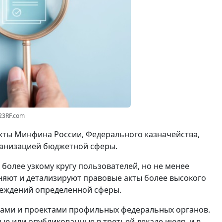
23RF.com
ты Минфина России, Федерального казначейства,
ганизацией бюджетной сферы.
более узкому кругу пользователей, но не менее
няют и детализируют правовые акты более высокого
чреждений определенной сферы.
ьмами и проектами профильных федеральных органов.
е или опубликованные в третьей декаде июля, и в