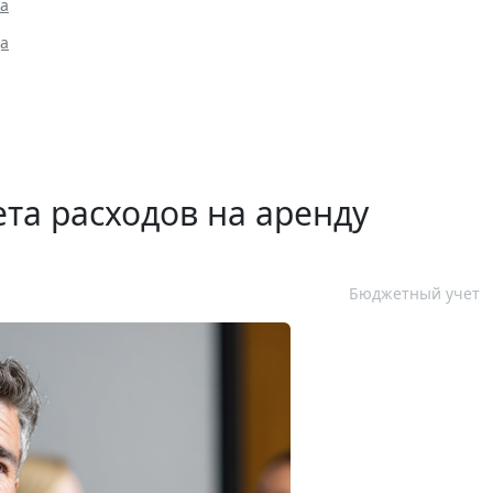
га
да
та расходов на аренду
Бюджетный учет