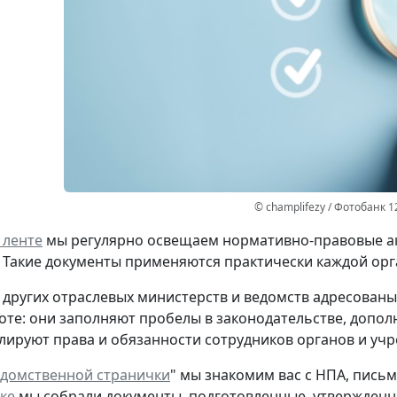
© champlifezy / Фотобанк 1
 ленте
мы регулярно освещаем нормативно-правовые ак
 Такие документы применяются практически каждой ор
 других отраслевых министерств и ведомств адресованы 
оте: они заполняют пробелы в законодательстве, допол
улируют права и обязанности сотрудников органов и у
домственной странички
" мы знакомим вас с НПА, пис
ке
мы собрали документы, подготовленные, утвержденны