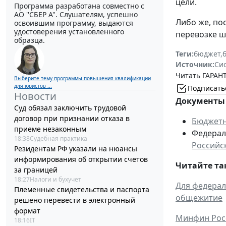
цели.
Программа разработана совместно с
АО ''СБЕР А". Слушателям, успешно
Либо же, по
освоившим программу, выдаются
удостоверения установленного
перевозке ш
образца.
Теги:
бюджет
,
Источник:
Си
Читать ГАРАНТ
Выберите тему программы повышения квалификации
для юристов ...
Подписать
Новости
Документы 
Суд обязал заключить трудовой
договор при признании отказа в
Бюджетн
приеме незаконным
Федераль
18:38
Судебная практика
Российс
Резидентам РФ указали на нюансы
информирования об открытии счетов
Читайте та
за границей
18:27
Налоги и бухучет
Для федерал
Племенные свидетельства и паспорта
общежитие
решено перевести в электронный
формат
Минфин Росс
18:16
IT