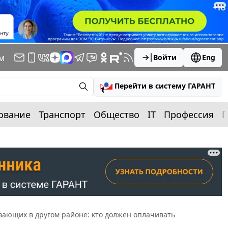
м
Войти
Eng
Перейти в систему ГАРАНТ
ование
Транспорт
Общество
IT
Профессия
П
ающих в другом районе: кто должен оплачивать