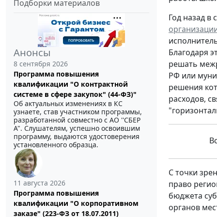
Подборки материалов
Год назад в 
организации
исполнитель
Анонсы
Благодаря э
решать меж
8 сентября 2026
Программа повышения
РФ или муни
квалификации "О контрактной
решения кот
системе в сфере закупок" (44-ФЗ)"
расходов, с
Об актуальных изменениях в КС
"горизонтал
узнаете, став участником программы,
разработанной совместно с АО ''СБЕР
А". Слушателям, успешно освоившим
программу, выдаются удостоверения
В
установленного образца.
С точки зре
11 августа 2026
право регио
Программа повышения
бюджета суб
квалификации "О корпоративном
органов мес
заказе" (223-ФЗ от 18.07.2011)