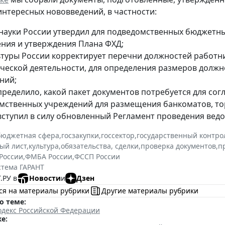
 интересных нововведений, в частности:
ауки России утвердил для подведомственных бюджетн
ения и утверждения Плана ФХД;
туры России корректирует перечни должностей работни
ческой деятельности, для определения размеров долж
ний;
ределило, какой пакет документов потребуется для сог
мственных учреждений для размещения банкоматов, торг
вступил в силу обновленный Регламент проведения ведо
бюджетная сфера
,
госзакупки
,
госсектор
,
государственный контрол
ый лист
,
культура
,
обязательства, сделки
,
проверка документов
,
п
России
,
ФМБА России
,
ФССП России
стема ГАРАНТ
.РУ в
Новости
и
Дзен
ся на материалы рубрики
Другие материалы рубрики
о теме:
декс Российской Федерации
е: