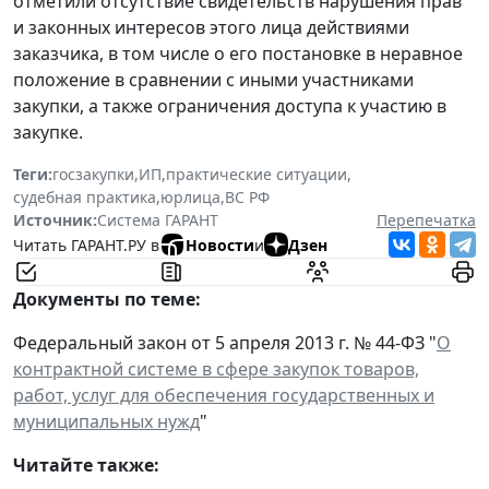
отметили отсутствие свидетельств нарушения прав
и законных интересов этого лица действиями
заказчика, в том числе о его постановке в неравное
положение в сравнении с иными участниками
закупки, а также ограничения доступа к участию в
закупке.
Теги:
госзакупки
,
ИП
,
практические ситуации
,
судебная практика
,
юрлица
,
ВС РФ
Источник:
Система ГАРАНТ
Перепечатка
Читать ГАРАНТ.РУ в
Новости
и
Дзен
Документы по теме:
Федеральный закон от 5 апреля 2013 г. № 44-ФЗ "
О
контрактной системе в сфере закупок товаров,
работ, услуг для обеспечения государственных и
муниципальных нужд
"
Читайте также: