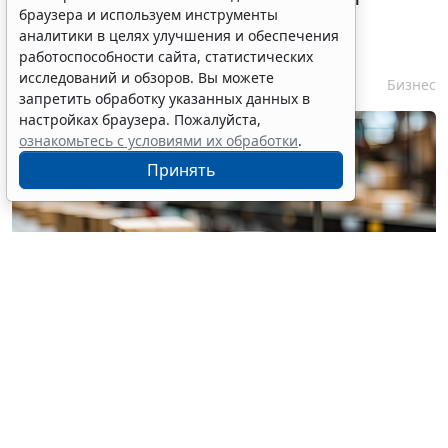
браузера и используем инструменты
запрета реализации опасной
аналитики в целях улучшения и обеспечения
продукции оптимизируют
работоспособности сайта, статистических
исследований и обзоров. Вы можете
6 августа 2026 15:39
Бизнес
запретить обработку указанных данных в
настройках браузера. Пожалуйста,
ознакомьтесь с условиями их обработки
.
Принять
© pannee99 / Фотобанк 123RF.com
Установлен единый порядок приостановки (запрета)
реализации опасной продукции с использованием