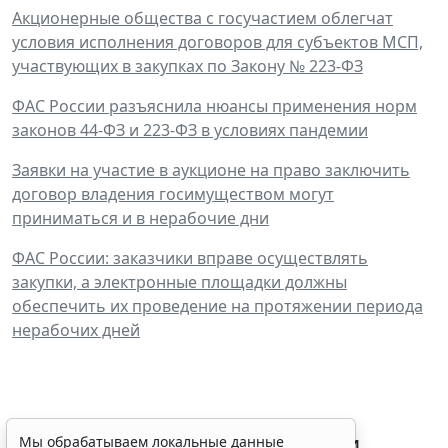
Акционерные общества с госучастием облегчат
условия исполнения договоров для субъектов МСП,
участвующих в закупках по Закону № 223-ФЗ
ФАС России разъяснила нюансы применения норм
законов 44-ФЗ и 223-ФЗ в условиях пандемии
Заявки на участие в аукционе на право заключить
договор владения госимуществом могут
приниматься и в нерабочие дни
ФАС России: заказчики вправе осуществлять
закупки, а электронные площадки должны
обеспечить их проведение на протяжении периода
нерабочих дней
Процедуру приостановки или
Мы обрабатываем локальные данные