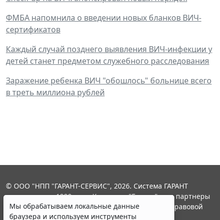
ФМБА напомнила о введении новых бланков ВИЧ-
сертификатов
Каждый случай позднего выявления ВИЧ-инфекции у
детей станет предметом служебного расследования
Заражение ребенка ВИЧ "обошлось" больнице всего
в треть миллиона рублей
© ООО "НПП "ГАРАНТ-СЕРВИС", 2026. Система ГАРАНТ
выпускается с 1990 года. Компания "Гарант" и ее партнеры
Мы обрабатываем локальные данные
являются участниками Российской ассоциации правовой
браузера и используем инструменты
информации ГАРАНТ.