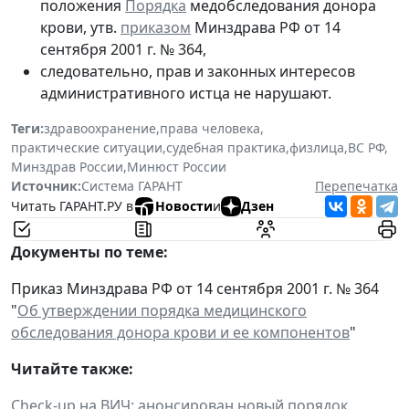
положения
Порядка
медобследования донора
крови, утв.
приказом
Минздрава РФ от 14
сентября 2001 г. № 364,
следовательно, прав и законных интересов
административного истца не нарушают.
Теги:
здравоохранение
,
права человека
,
практические ситуации
,
судебная практика
,
физлица
,
ВС РФ
,
Минздрав России
,
Минюст России
Источник:
Система ГАРАНТ
Перепечатка
Читать ГАРАНТ.РУ в
Новости
и
Дзен
Документы по теме:
Приказ Минздрава РФ от 14 сентября 2001 г. № 364
"
Об утверждении порядка медицинского
обследования донора крови и ее компонентов
"
Читайте также:
Check-up на ВИЧ: анонсирован новый порядок