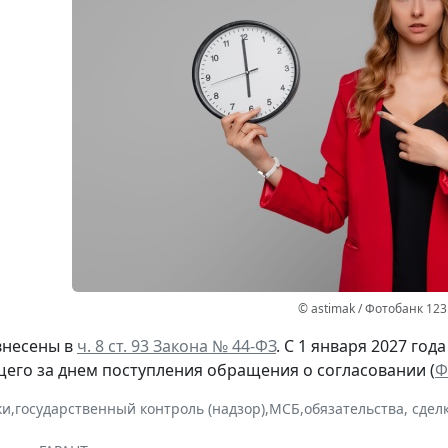
© astimak / Фотобанк 12
внесены в
ч. 8 ст. 93 Закона № 44-ФЗ
. С 1 января 2027 год
щего за днем поступления обращения о согласовании (
Ф
ки
,
государственный контроль (надзор)
,
МСБ
,
обязательства, сдел