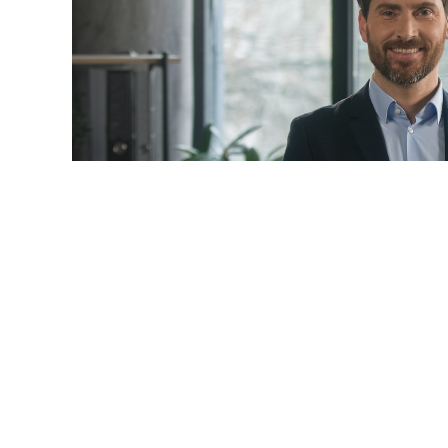
© mayaporto / Фотобанк 1
 даты
ч. 1 ст. 95 Закона № 44-ФЗ
будет дополнена новыми 
9-ФЗ
):
ние по предложению заказчика максимального значения
акона № 44-ФЗ
) не более чем на 10%, но без изменения 