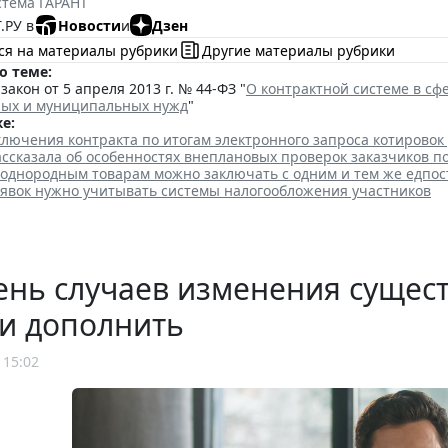
стема ГАРАНТ
.РУ в
Новости
и
Дзен
ся на материалы рубрики
Другие материалы рубрики
о теме:
акон от 5 апреля 2013 г. № 44-ФЗ "
О контрактной системе в сфе
ных и муниципальных нужд
"
е:
лючения контракта по итогам электронного запроса котировок
ссказала об особенностях внеплановых проверок заказчиков п
 однородным товарам можно заключать с одним и тем же едпо
аявок нужно учитывать системы налогообложения участников
нь случаев изменения сущест
и дополнить
 15:02