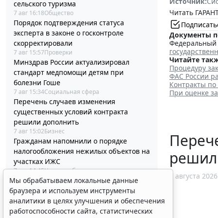
Источник:
Си
сельского туризма
Читать ГАРАНТ
7 авг 16:18
Общество
Порядок подтверждения статуса
Подписать
эксперта в законе о госконтроле
Документы п
скорректировали
Федеральный з
государствен
7 авг 15:57
Проверки
Читайте такж
Минздрав России актуализировал
Процедуру зак
стандарт медпомощи детям при
ФАС России ра
болезни Гоше
Контракты по
7 авг 15:34
Социальная сфера
При оценке з
Перечень случаев изменения
существенных условий контракта
решили дополнить
7 авг 15:02
Бизнес
Перече
Гражданам напомнили о порядке
налогообложения нежилых объектов на
решил
участках ИЖС
7 авг 14:45
Налоги и бухучет
7 августа 2026
Мы обрабатываем локальные данные
Минцифры России не собирается
браузера и используем инструменты
вводить ограничения на доступ детей в
аналитики в целях улучшения и обеспечения
соцсети
7 авг 14:20
Общество
работоспособности сайта, статистических