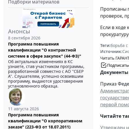
Подборки материалов
Прописаны п
проверок, п
Если в ходе
Анонсы
прокуратуру
8 сентября 2026
Программа повышения
Теги:
борьба с
квалификации "О контрактной
Источник:
Си
системе в сфере закупок" (44-ФЗ)"
Читать ГАРАНТ
Об актуальных изменениях в КС
Подписать
узнаете, став участником программы,
разработанной совместно с АО ''СБЕР
Документы 
А". Слушателям, успешно освоившим
программу, выдаются удостоверения
Приказ Феде
установленного образца.
Администрат
государстве
первой помо
11 августа 2026
Программа повышения
Читайте та
квалификации "О корпоративном
заказе" (223-ФЗ от 18.07.2011)
Утвержден н