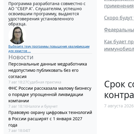
Программа разработана совместно с
применения
АО ''СБЕР А". Слушателям, успешно
освоившим программу, выдаются
Скоро будут
удостоверения установленного
образца.
Федеральны
Как будет п
Выберите тему программы повышения квалификации
иммунобиоло
для юристов ...
Новости
Персональные данные медработника
недопустимо публиковать без его
согласия
Срок с
7 авг 18:27
Судебная практика
ФНС России рассказала малому бизнесу
контра
о порядке упрощенной ликвидации
компании
7 августа 2026
7 авг 18:16
Налоги и бухучет
Правовую охрану цифровых технологий
в России расширят с 1 января 2027
года
7 авг 18:04
IT