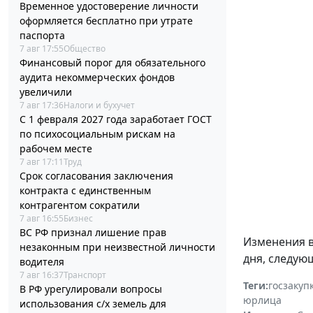
Временное удостоверение личности
оформляется бесплатно при утрате
паспорта
7 авг 17:55
Общество
Финансовый порог для обязательного
аудита некоммерческих фондов
увеличили
7 авг 17:36
Налоги и бухучет
С 1 февраля 2027 года заработает ГОСТ
по психосоциальным рискам на
рабочем месте
7 авг 17:11
Труд
Срок согласования заключения
контракта с единственным
контрагентом сократили
7 авг 16:55
Бизнес
ВС РФ признал лишение прав
Изменения 
незаконным при неизвестной личности
дня, следую
водителя
7 авг 16:37
Транспорт
Теги:
госзакуп
В РФ урегулировали вопросы
юрлица
использования с/х земель для