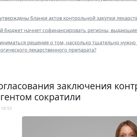
 утверждены бланки актов контрольной закупки лекарств
й бюджет начнет софинансировать регионы, выдающие 
риниматься решение о том, насколько тщательно нужно
гического лекарственного препарата?
огласования заключения конт
гентом сократили
 16:55