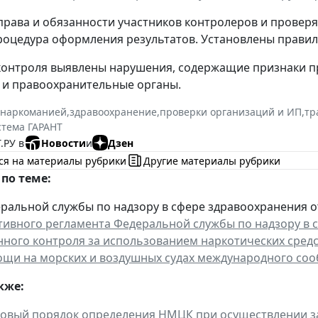
рава и обязанности участников контролеров и проверя
роцедура оформления результатов. Установлены правил
 контроля выявлены нарушения, содержащие признаки п
 и правоохранительные органы.
 наркоманией
,
здравоохранение
,
проверки организаций и ИП
,
тр
стема ГАРАНТ
.РУ в
Новости
и
Дзен
ся на материалы рубрики
Другие материалы рубрики
по теме:
ральной службы по надзору в сфере здравоохранения от 
ивного регламента Федеральной службы по надзору в 
нного контроля за использованием наркотических средс
щи на морских и воздушных судах международного соо
кже:
овый порядок определения НМЦК при осуществлении за