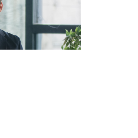
23RF.com
пунктами, а именно (
Федеральный закон от 4 августа
 цены контракта (в случае, предусмотренном
ч. 24
предусмотренной контрактом цены единицы товара,