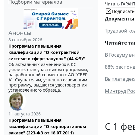
Подборки материалов
Читать ГАРАНТ
Подписать
Документы 
Трудовой ко
Анонсы
8 сентября 2026
Читайте та
Программа повышения
квалификации "О контрактной
В Госдуму в
системе в сфере закупок" (44-ФЗ)"
Об актуальных изменениях в КС
88% респонд
узнаете, став участником программы,
разработанной совместно с АО ''СБЕР
Выплата дек
А". Слушателям, успешно освоившим
программу, выдаются удостоверения
установленного образца.
Минтруд Рос
11 августа 2026
Программа повышения
С 1 фе
квалификации "О корпоративном
заказе" (223-ФЗ от 18.07.2011)