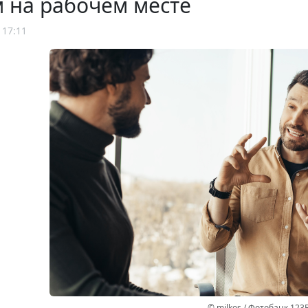
 на рабочем месте
 17:11
© milkos / Фотобанк 123