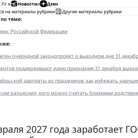
.РУ в
Новости
и
Дзен
ся на материалы рубрики
Другие материалы рубрики
по теме:
декс Российской Федерации
кже:
несен очередной законопроект о выходном дне 31 декаб
ентов поддерживают идею признания 31 декабря выхо
абрьской зарплаты до праздников: как избежать наруш
сии разъяснил, кого можно считать близкими родственн
враля 2027 года заработает 