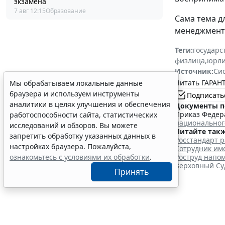
экзамена
7 авг 12:15
Образование
Сама тема д
менеджменту
Теги:
государс
физлица
,
юрл
Источник:
Си
Читать ГАРАНТ
Мы обрабатываем локальные данные
браузера и используем инструменты
Подписать
аналитики в целях улучшения и обеспечения
Документы п
Приказ Федера
работоспособности сайта, статистических
национальног
исследований и обзоров. Вы можете
Читайте такж
запретить обработку указанных данных в
Росстандарт р
настройках браузера. Пожалуйста,
Сотрудник име
ознакомьтесь с условиями их обработки
.
Роструд напо
Верховный Суд
Принять
Работо