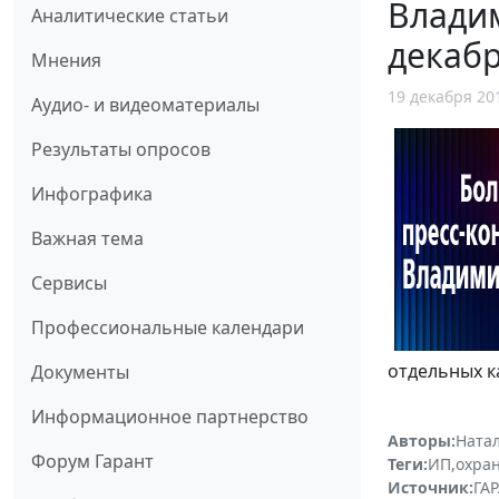
Влади
Аналитические статьи
декаб
Мнения
19 декабря 20
Аудио- и видеоматериалы
Результаты опросов
Инфографика
Важная тема
Сервисы
Профессиональные календари
отдельных к
Документы
Информационное партнерство
Авторы:
Ната
Форум Гарант
Теги:
ИП
,
охран
Источник:
ГАР