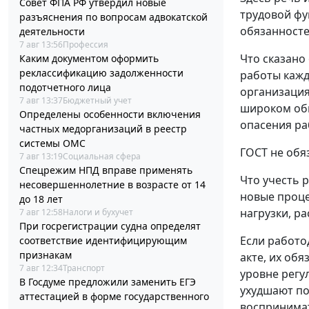
Совет ФПА РФ утвердил новые
трудовой фу
разъяснения по вопросам адвокатской
обязанносте
деятельности
7 авг 13:56
Профессия
Что сказано
Каким документом оформить
реклассификацию задолженности
работы кажд
подотчетного лица
организация
7 авг 13:37
Бюджетный учет
широком обм
Определены особенности включения
опасения ра
частных медорганизаций в реестр
системы ОМС
ГОСТ не обя
7 авг 13:19
Социальная сфера
Спецрежим НПД вправе применять
Что учесть 
несовершеннолетние в возрасте от 14
новые проце
до 18 лет
нагрузки, р
7 авг 12:58
Налоги и бухучет
При госрегистрации судна определят
Если работо
соответствие идентифицирующим
признакам
акте, их об
7 авг 12:34
Транспорт
уровне регу
В Госдуме предложили заменить ЕГЭ
ухудшают по
аттестацией в форме государственного
воспринимат