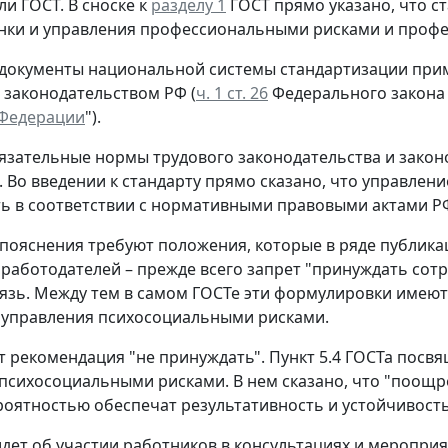
ли ГОСТ.
В сноске к
разделу 1
ГОСТ прямо указано, что с
нки и управления профессиональными рисками и проф
 документы национальной системы стандартизации прим
 законодательством РФ (
ч. 1 ст. 26
Федерального закона 
 Федерации
").
язательные нормы трудового законодательства и закон
. Во введении к стандарту прямо сказано, что управл
ь в соответствии с нормативными правовыми актами РФ
пояснения требуют положения, которые в ряде публика
 работодателей – прежде всего запрет "принуждать сотр
язь. Между тем в самом ГОСТе эти формулировки имеют 
 управления психосоциальными рисками.
т рекомендация "не принуждать".
Пункт 5.4 ГОСТа посвя
психосоциальными рисками. В нем сказано, что "поощре
оятностью обеспечат результативность и устойчивост
идет об участии работников в консультациях и меропри