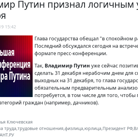
мир Путин признал логичным 
ря
19 15:42
Глава государства обещал "в спокойном 
Последний обсуждался сегодня на встреч
формате пресс-конференции.
Так,
Владимир Путин
уже сейчас позити
сделать 31 декабря нерабочим днем для с
выходных на 31 декабря, то глава государ
обязательным предварительным анализо
потребуется, в том числе для того, чтобы
атегорий граждан (например, дачников).
лья Ключевская
а труда
,
трудовые отношения
,
физлица
,
юрлица
,
Президент РФ
,
В
АНТ.РУ