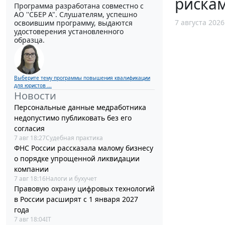
рискам
Программа разработана совместно с
АО ''СБЕР А". Слушателям, успешно
7 августа 2026
освоившим программу, выдаются
удостоверения установленного
образца.
Выберите тему программы повышения квалификации
для юристов ...
Новости
Персональные данные медработника
недопустимо публиковать без его
согласия
7 авг 18:27
Судебная практика
ФНС России рассказала малому бизнесу
о порядке упрощенной ликвидации
компании
7 авг 18:16
Налоги и бухучет
Правовую охрану цифровых технологий
в России расширят с 1 января 2027
года
7 авг 18:04
IT