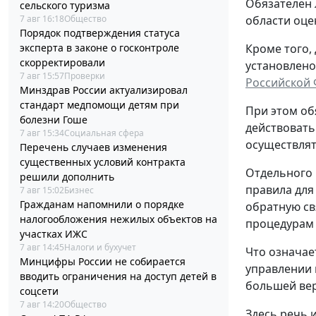
Обязателен 
сельского туризма
7 авг 16:18
Общество
области оце
Порядок подтверждения статуса
эксперта в законе о госконтроле
Кроме того,
скорректировали
установлено
7 авг 15:57
Проверки
Российской
Минздрав России актуализировал
стандарт медпомощи детям при
При этом об
болезни Гоше
действовать
7 авг 15:34
Социальная сфера
осуществлят
Перечень случаев изменения
существенных условий контракта
Отдельного 
решили дополнить
правила для
7 авг 15:02
Бизнес
Гражданам напомнили о порядке
обратную св
налогообложения нежилых объектов на
процедурам
участках ИЖС
7 авг 14:45
Налоги и бухучет
Что означае
Минцифры России не собирается
управлении 
вводить ограничения на доступ детей в
большей вер
соцсети
7 авг 14:20
Общество
Здесь речь 