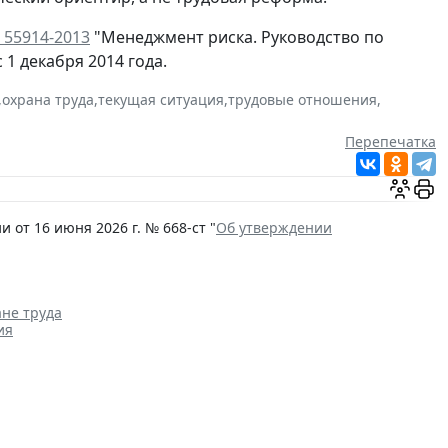
 55914-2013
"Менеджмент риска. Руководство по
1 декабря 2014 года.
,
охрана труда
,
текущая ситуация
,
трудовые отношения
,
Перепечатка
от 16 июня 2026 г. № 668-ст "
Об утверждении
ане труда
ия
ии при трудоустройстве