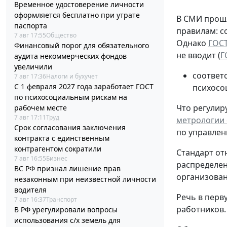
Временное удостоверение личности
оформляется бесплатно при утрате
В СМИ прошл
паспорта
правилам: с
7 авг 17:55
Общество
Однако
ГОСТ
Финансовый порог для обязательного
не вводит (
Г
аудита некоммерческих фондов
увеличили
соответ
7 авг 17:36
Налоги и бухучет
С 1 февраля 2027 года заработает ГОСТ
психосо
по психосоциальным рискам на
Что регулиру
рабочем месте
7 авг 17:11
Труд
метрологии о
Срок согласования заключения
по управлен
контракта с единственным
контрагентом сократили
Стандарт от
7 авг 16:55
Бизнес
распределен
ВС РФ признал лишение прав
организованн
незаконным при неизвестной личности
водителя
Речь в перв
7 авг 16:37
Транспорт
работников.
В РФ урегулировали вопросы
использования с/х земель для