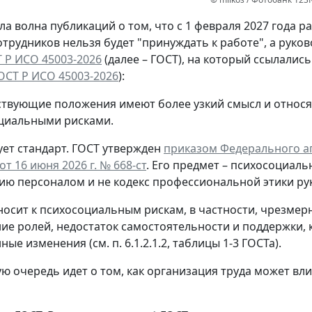
а волна публикаций о том, что с 1 февраля 2027 года 
отрудников нельзя будет "принуждать к работе", а руко
 Р ИСО 45003-2026
(далее – ГОСТ), на который ссылалис
ОСТ Р ИСО 45003-2026
):
ствующие положения имеют более узкий смысл и относя
циальными рисками.
ет стандарт.
ГОСТ утвержден
приказом Федерального аг
т 16 июня 2026 г. № 668-ст
. Его предмет – психосоциаль
ию персоналом и не кодекс профессиональной этики ру
носит к психосоциальным рискам, в частности, чрезмер
ие ролей, недостаток самостоятельности и поддержки, 
ые изменения (см. п. 6.1.2.1.2, таблицы 1-3 ГОСТа).
ую очередь идет о том, как организация труда может вл