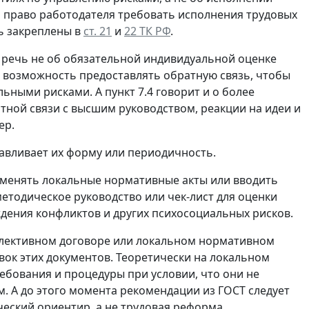
 а право работодателя требовать исполнения трудовых
ь закреплены в
ст. 21
и
22 ТК РФ
.
о речь не об обязательной индивидуальной оценке
м возможность предоставлять обратную связь, чтобы
ными рисками. А пункт 7.4 говорит и о более
ой связи с высшим руководством, реакции на идеи и
ер.
навливает их форму или периодичность.
т менять локальные нормативные акты или вводить
етодическое руководство или чек-лист для оценки
дения конфликтов и других психосоциальных рисков.
оллективном договоре или локальном нормативном
вок этих документов. Теоретически на локальном
ебования и процедуры при условии, что они не
. А до этого момента рекомендации из ГОСТ следует
еский ориентир, а не трудовая реформа.