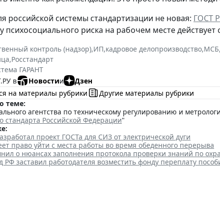
ля российской системы стандартизации не новая:
ГОСТ Р
 психосоциального риска на рабочем месте действует с 
твенный контроль (надзор)
,
ИП
,
кадровое делопроизводство
,
МСБ
ица
,
Росстандарт
стема ГАРАНТ
.РУ в
Новости
и
Дзен
ся на материалы рубрики
Другие материалы рубрики
о теме:
льного агентства по техническому регулированию и метрологии 
о стандарта Российской Федерации
"
е:
азработал проект ГОСТа для СИЗ от электрической дуги
ет право уйти с места работы во время обеденного перерыва
мнил о нюансах заполнения протокола проверки знаний по охр
 РФ заставил работодателя возместить фонду переплату пособ
датели могут получить субсид