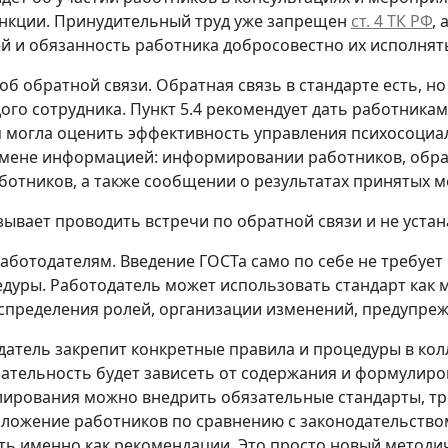
нкции. Принудительный труд уже запрещен
ст. 4 ТК РФ
,
й и обязанность работника добросовестно их исполнят
 об обратной связи.
Обратная связь в стандарте есть, н
ого сотрудника. Пункт 5.4 рекомендует дать работника
 могла оценить эффективность управления психосоциаль
ене информацией: информировании работников, обратн
ботников, а также сообщении о результатах принятых м
зывает проводить встречи по обратной связи и не уста
работодателям.
Введение ГОСТа само по себе не требуе
дуры. Работодатель может использовать стандарт как м
аспределения ролей, организации изменений, предупреж
датель закрепит конкретные правила и процедуры в к
язательность будет зависеть от содержания и формулиро
лирования можно внедрить обязательные стандарты, тр
ложение работников по сравнению с законодательством
ь именно как рекомендации. Это просто новый методич