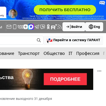
м
Войти
Eng
Перейти в систему ГАРАНТ
ование
Транспорт
Общество
IT
Профессия
П
новление выходного 31 декабря