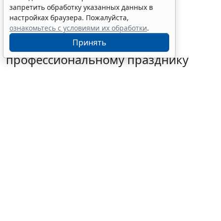
запретить обработку указанных данных в
настройках браузера. Пожалуйста,
ознакомьтесь с условиями их обработки
.
Суд поддержал снижение
Принять
работнику премии к
профессиональному празднику
6 августа 2026 10:58
Судебная практика
© tendo23 / Фотобанк 123RF.com