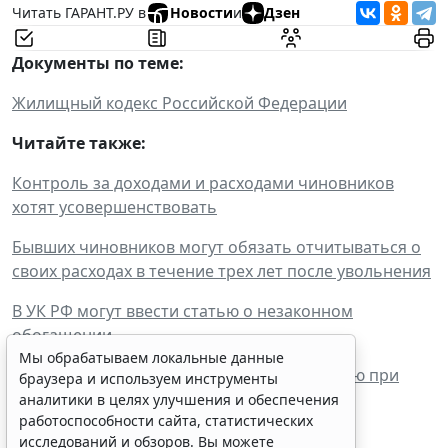
Читать ГАРАНТ.РУ в
Новости
и
Дзен
Документы по теме:
Жилищный кодекс Российской Федерации
Читайте также:
Контроль за доходами и расходами чиновников
хотят усовершенствовать
Бывших чиновников могут обязать отчитываться о
своих расходах в течение трех лет после увольнения
В УК РФ могут ввести статью о незаконном
обогащении
Мы обрабатываем локальные данные
Госдума подготовила памятку по поведению при
браузера и используем инструменты
столкновении с коррупцией
аналитики в целях улучшения и обеспечения
работоспособности сайта, статистических
исследований и обзоров. Вы можете