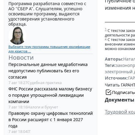
Публичное 
Программа разработана совместно с
изменения н
АО ''СБЕР А". Слушателям, успешно
освоившим программу, выдаются
удостоверения установленного
______________
образца.
1
С текстом зако
деятельности ра
2
С текстом зако
внесении измене
Выберите тему программы повышения квалификации
можно ознакомит
для юристов ...
Новости
Авторы:
Ната
Персональные данные медработника
Теги:
законоп
недопустимо публиковать без его
электронный 
согласия
Источник:
ГАР
7 авг 18:27
Судебная практика
Читать ГАРАНТ
ФНС России рассказала малому бизнесу
Подписать
о порядке упрощенной ликвидации
Документы 
компании
7 авг 18:16
Налоги и бухучет
Трудовой ко
Правовую охрану цифровых технологий
в России расширят с 1 января 2027
года
7 авг 18:04
IT