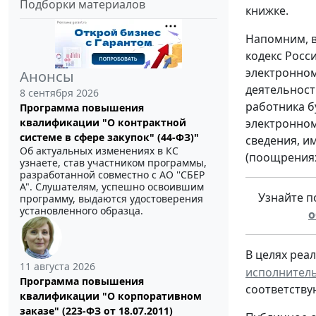
Подборки материалов
книжке.
Напомним, в
кодекс Росс
электронном
Анонсы
деятельност
8 сентября 2026
работника б
Программа повышения
квалификации "О контрактной
электронном
системе в сфере закупок" (44-ФЗ)"
сведения, и
Об актуальных изменениях в КС
(поощрениях
узнаете, став участником программы,
разработанной совместно с АО ''СБЕР
А". Слушателям, успешно освоившим
Узнайте п
программу, выдаются удостоверения
установленного образца.
о
В целях реа
11 августа 2026
исполнител
Программа повышения
соответству
квалификации "О корпоративном
заказе" (223-ФЗ от 18.07.2011)