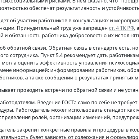
психосоциальными рисками. В нем сказано, что "поощре
оятностью обеспечат результативность и устойчивост
идет об участии работников в консультациях и меропри
нкции. Принудительный труд уже запрещен
ст. 4 ТК РФ
,
й и обязанность работника добросовестно их исполнят
 об обратной связи.
Обратная связь в стандарте есть, н
ого сотрудника. Пункт 5.4 рекомендует дать работника
 могла оценить эффективность управления психосоциаль
ене информацией: информировании работников, обратн
ботников, а также сообщении о результатах принятых м
зывает проводить встречи по обратной связи и не уста
работодателям.
Введение ГОСТа само по себе не требуе
дуры. Работодатель может использовать стандарт как м
аспределения ролей, организации изменений, предупреж
датель закрепит конкретные правила и процедуры в к
язательность будет зависеть от содержания и формулиро