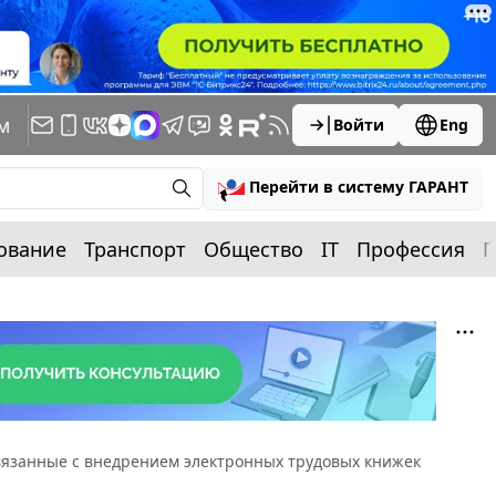
м
Войти
Eng
Перейти в систему ГАРАНТ
ование
Транспорт
Общество
IT
Профессия
П
вязанные с внедрением электронных трудовых книжек