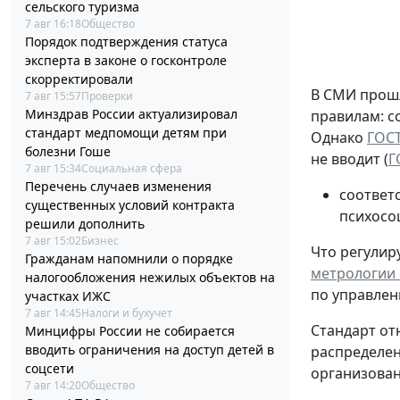
сельского туризма
7 авг 16:18
Общество
Порядок подтверждения статуса
эксперта в законе о госконтроле
скорректировали
В СМИ прошл
7 авг 15:57
Проверки
Минздрав России актуализировал
правилам: с
стандарт медпомощи детям при
Однако
ГОСТ
болезни Гоше
не вводит (
Г
7 авг 15:34
Социальная сфера
Перечень случаев изменения
соответ
существенных условий контракта
психосо
решили дополнить
7 авг 15:02
Бизнес
Что регулиру
Гражданам напомнили о порядке
метрологии о
налогообложения нежилых объектов на
по управлен
участках ИЖС
7 авг 14:45
Налоги и бухучет
Стандарт от
Минцифры России не собирается
вводить ограничения на доступ детей в
распределен
соцсети
организованн
7 авг 14:20
Общество