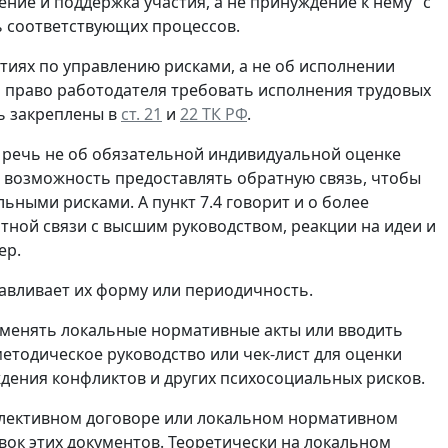
ние и поддержка участия, а не принуждение к нему" с
ь соответствующих процессов.
ятиях по управлению рисками, а не об исполнении
 а право работодателя требовать исполнения трудовых
ь закреплены в
ст. 21
и
22 ТК РФ
.
о речь не об обязательной индивидуальной оценке
м возможность предоставлять обратную связь, чтобы
ными рисками. А пункт 7.4 говорит и о более
ой связи с высшим руководством, реакции на идеи и
ер.
навливает их форму или периодичность.
т менять локальные нормативные акты или вводить
етодическое руководство или чек-лист для оценки
дения конфликтов и других психосоциальных рисков.
оллективном договоре или локальном нормативном
вок этих документов. Теоретически на локальном