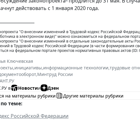
обсуждение законопроекта
продлится до 31 мая. В слу
ачнут действовать с 1 января 2020 года.
________________
нопроекта "О внесении изменений в Трудовой кодекс Российской Федерац
ботника в электронном виде)" можно ознакомиться на федеральном портал
нопроекта "О внесении изменений в отдельные законодательные акты Ро
ний в Трудовой кодекс Российской Федерации (в части формирования све
ься на федеральном портале проектов нормативных правовых актов (ID: 0
лья Ключевская
роекты
,
инициативы
,
информационные технологии
,
трудовые от
документооборот
,
Минтруд России
АНТ.РУ
.РУ в
Новости
и
Дзен
ся на материалы рубрики
Другие материалы рубрики
по теме:
декс Российской Федерации