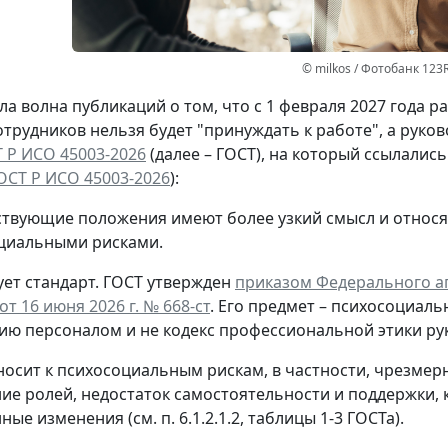
© milkos / Фотобанк 123
а волна публикаций о том, что с 1 февраля 2027 года 
отрудников нельзя будет "принуждать к работе", а руко
 Р ИСО 45003-2026
(далее – ГОСТ), на который ссылалис
ОСТ Р ИСО 45003-2026
):
ствующие положения имеют более узкий смысл и относя
циальными рисками.
ет стандарт.
ГОСТ утвержден
приказом Федерального аг
т 16 июня 2026 г. № 668-ст
. Его предмет – психосоциаль
ию персоналом и не кодекс профессиональной этики ру
носит к психосоциальным рискам, в частности, чрезмер
ие ролей, недостаток самостоятельности и поддержки, 
ые изменения (см. п. 6.1.2.1.2, таблицы 1-3 ГОСТа).