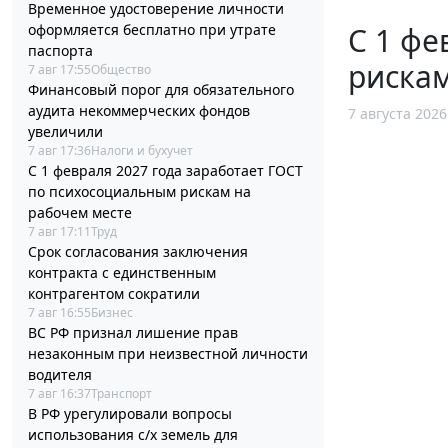
Временное удостоверение личности
оформляется бесплатно при утрате
С 1 фе
паспорта
рискам
7 авг 17:55
Общество
Финансовый порог для обязательного
аудита некоммерческих фондов
7 августа 2026
увеличили
7 авг 17:36
Налоги и бухучет
С 1 февраля 2027 года заработает ГОСТ
по психосоциальным рискам на
рабочем месте
7 авг 17:11
Труд
Срок согласования заключения
контракта с единственным
контрагентом сократили
7 авг 16:55
Бизнес
ВС РФ признал лишение прав
незаконным при неизвестной личности
водителя
7 авг 16:37
Транспорт
В РФ урегулировали вопросы
использования с/х земель для