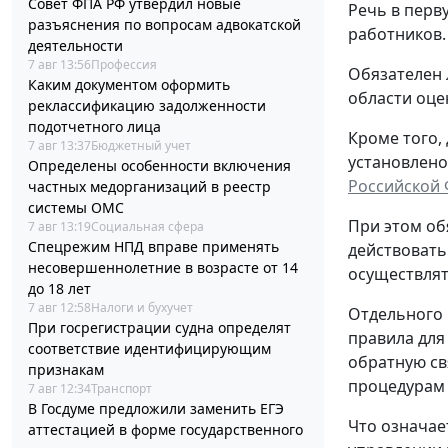
Совет ФПА РФ утвердил новые
Речь в перв
разъяснения по вопросам адвокатской
работников.
деятельности
7 авг 13:56
Профессия
Обязателен 
Каким документом оформить
области оце
реклассификацию задолженности
подотчетного лица
Кроме того,
7 авг 13:37
Бюджетный учет
установлено
Определены особенности включения
Российской
частных медорганизаций в реестр
системы ОМС
При этом об
7 авг 13:19
Социальная сфера
Спецрежим НПД вправе применять
действовать
несовершеннолетние в возрасте от 14
осуществлят
до 18 лет
7 авг 12:58
Налоги и бухучет
Отдельного 
При госрегистрации судна определят
правила для
соответствие идентифицирующим
обратную св
признакам
процедурам
7 авг 12:34
Транспорт
В Госдуме предложили заменить ЕГЭ
Что означае
аттестацией в форме государственного