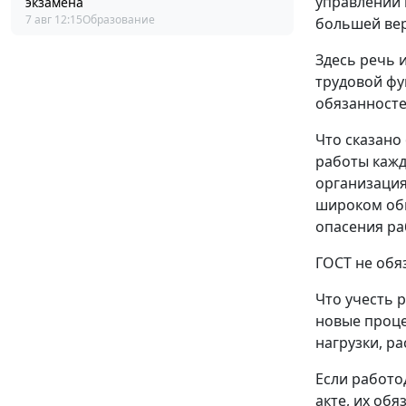
управлении 
экзамена
7 авг 12:15
Образование
большей вер
Здесь речь 
трудовой фу
обязанносте
Что сказано
работы кажд
организация
широком обм
опасения ра
ГОСТ не обя
Что учесть 
новые проце
нагрузки, р
Если работо
акте, их об