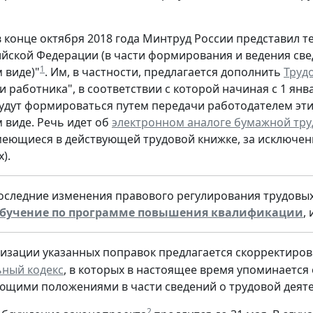
 конце октября 2018 года Минтруд России представил т
ийской Федерации (в части формирования и ведения све
1
 виде)"
. Им, в частности, предлагается дополнить
Труд
и работника", в соответствии с которой начиная с 1 янв
удут формироваться путем передачи работодателем эт
 виде. Речь идет об
электронном аналоге бумажной тру
меющиеся в действующей трудовой книжке, за исключе
).
оследние изменения правового регулирования трудовы
бучение по программе повышения квалификации
,
лизации указанных поправок предлагается скорректиров
ьный кодекс
, в которых в настоящее время упоминается
ющими положениями в части сведений о трудовой деяте
2