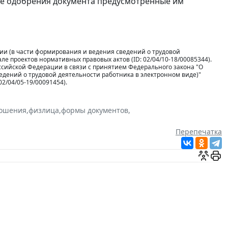
чае одобрения документа предусмотренные им
ии (в части формирования и ведения сведений о трудовой
е проектов нормативных правовых актов (ID: 02/04/10-18/00085344).
ссийской Федерации в связи с принятием Федерального закона "О
дений о трудовой деятельности работника в электронном виде)"
2/04/05-19/00091454).
ношения
,
физлица
,
формы документов
,
Перепечатка