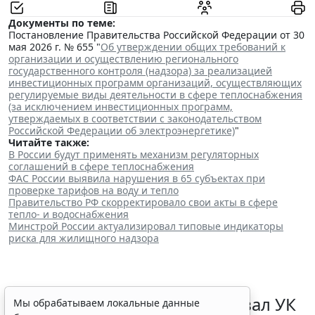
Документы по теме:
Постановление Правительства Российской Федерации от 30
мая 2026 г. № 655 "
Об утверждении общих требований к
организации и осуществлению регионального
государственного контроля (надзора) за реализацией
инвестиционных программ организаций, осуществляющих
регулируемые виды деятельности в сфере теплоснабжения
(за исключением инвестиционных программ,
утверждаемых в соответствии с законодательством
Российской Федерации об электроэнергетике)
"
Читайте также:
В России будут применять механизм регуляторных
соглашений в сфере теплоснабжения
ФАС России выявила нарушения в 65 субъектах при
проверке тарифов на воду и тепло
Правительство РФ скорректировало свои акты в сфере
тепло- и водоснабжения
Минстрой России актуализировал типовые индикаторы
риска для жилищного надзора
Орган жилнадзора оштрафовал УК
Мы обрабатываем локальные данные