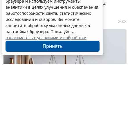
браузера и используем инструменты
на 125 тыс. руб. за рекламные
аналитики в целях улучшения и обеспечения
вывески на фасаде
работоспособности сайта, статистических
исследований и обзоров. Вы можете
3 августа 2026 18:27
ЖКХ
запретить обработку указанных данных в
настройках браузера. Пожалуйста,
ознакомьтесь с условиями их обработки
.
Принять
© grendaseba / Фотобанк 123RF.com
До Верховного Суда добралось дело УК, которую
орган жилнадзора оштрафовал на 125 000 руб по
"лицензионной"
ч. 2 ст. 14.1.3 КоАП РФ
за то, что на