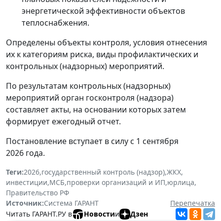
энергетической эффективности объектов
теплоснабжения.
Определены объекты контроля, условия отнесения
их к категориям риска, виды профилактических и
контрольных (надзорных) мероприятий.
По результатам контрольных (надзорных)
мероприятий орган госконтроля (надзора)
составляет акты, на основании которых затем
формирует ежегодный отчет.
Постановление вступает в силу с 1 сентября
2026 года.
Теги:
2026
,
государственный контроль (надзор)
,
ЖКХ
,
инвестиции
,
МСБ
,
проверки организаций и ИП
,
юрлица
,
Правительство РФ
Источник:
Система ГАРАНТ
Перепечатка
Читать ГАРАНТ.РУ в
Новости
и
Дзен