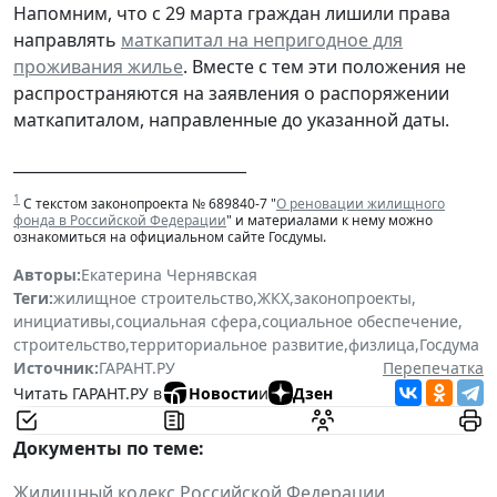
Напомним, что с 29 марта граждан лишили права
направлять
маткапитал на непригодное для
проживания жилье
. Вместе с тем эти положения не
распространяются на заявления о распоряжении
маткапиталом, направленные до указанной даты.
______________________________
1
С текстом законопроекта № 689840-7 "
О реновации жилищного
фонда в Российской Федерации
" и материалами к нему можно
ознакомиться на официальном сайте Госдумы.
Авторы:
Екатерина Чернявская
Теги:
жилищное строительство
,
ЖКХ
,
законопроекты
,
инициативы
,
социальная сфера
,
социальное обеспечение
,
строительство
,
территориальное развитие
,
физлица
,
Госдума
Источник:
ГАРАНТ.РУ
Перепечатка
Читать ГАРАНТ.РУ в
Новости
и
Дзен
Документы по теме:
Жилищный кодекс Российской Федерации