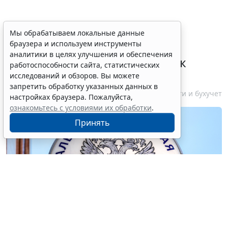
ФНС России планирует
Мы обрабатываем локальные данные
браузера и используем инструменты
урегулировать
аналитики в целях улучшения и обеспечения
экстерриториальный порядок
работоспособности сайта, статистических
рассмотрения жалоб
исследований и обзоров. Вы можете
запретить обработку указанных данных в
6 августа 2026 15:15
Налоги и бухучет
настройках браузера. Пожалуйста,
ознакомьтесь с условиями их обработки
.
Принять