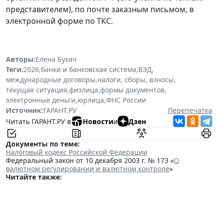
представителем), по почте заказным письмом, в
электронной форме по ТКС.
Авторы:
Елена Букач
Теги:
2026
,
банки и банковская система
,
ВЭД
,
международные договоры
,
налоги, сборы, взносы
,
текущая ситуация
,
физлица
,
формы документов
,
электронные деньги
,
юрлица
,
ФНС России
Источник:
ГАРАНТ.РУ
Перепечатка
Читать ГАРАНТ.РУ в
Новости
и
Дзен
Документы по теме:
Налоговый кодекс Российской Федерации
Федеральный закон от 10 декабря 2003 г. № 173 «
О
валютном регулировании и валютном контроле
»
Читайте также: