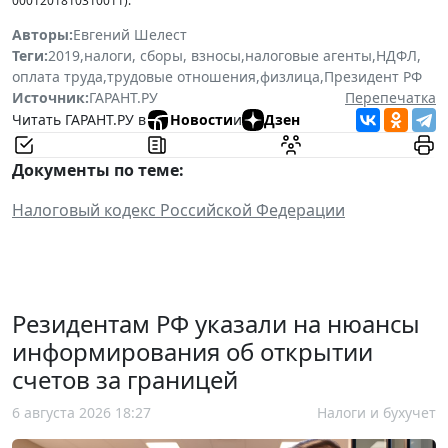
0001201810310011).
Авторы:
Евгений Шелест
Теги:
2019
,
налоги, сборы, взносы
,
налоговые агенты
,
НДФЛ
,
оплата труда
,
трудовые отношения
,
физлица
,
Президент РФ
Источник:
ГАРАНТ.РУ
Перепечатка
Читать ГАРАНТ.РУ в
Новости
и
Дзен
Документы по теме:
Налоговый кодекс Российской Федерации
Резидентам РФ указали на нюансы
информирования об открытии
счетов за границей
6 августа 2026 18:27
Налоги и бухучет