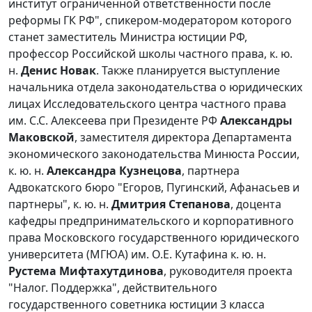
институт ограниченной ответственности после
реформы ГК РФ", спикером-модератором которого
станет заместитель Министра юстиции РФ,
профессор Российской школы частного права, к. ю.
н.
Денис Новак
. Также планируется выступление
начальника отдела законодательства о юридических
лицах Исследовательского центра частного права
им. С.С. Алексеева при Президенте РФ
Александры
Маковской
, заместителя директора Департамента
экономического законодательства Минюста России,
к. ю. н.
Александра Кузнецова
, партнера
Адвокатского бюро "Егоров, Пугинский, Афанасьев и
партнеры", к. ю. н.
Дмитрия Степанова
, доцента
кафедры предпринимательского и корпоративного
права Московского государственного юридического
университета (МГЮА) им. О.Е. Кутафина к. ю. н.
Рустема Мифтахутдинова
, руководителя проекта
"Налог. Поддержка", действительного
государственного советника юстиции 3 класса