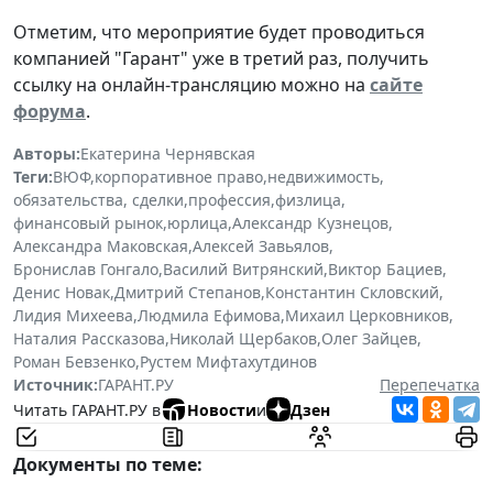
Отметим, что мероприятие будет проводиться
компанией "Гарант" уже в третий раз, получить
ссылку на онлайн-трансляцию можно на
сайте
форума
.
Авторы:
Екатерина Чернявская
Теги:
ВЮФ
,
корпоративное право
,
недвижимость
,
обязательства, сделки
,
профессия
,
физлица
,
финансовый рынок
,
юрлица
,
Александр Кузнецов
,
Александра Маковская
,
Алексей Завьялов
,
Бронислав Гонгало
,
Василий Витрянский
,
Виктор Бациев
,
Денис Новак
,
Дмитрий Степанов
,
Константин Скловский
,
Лидия Михеева
,
Людмила Ефимова
,
Михаил Церковников
,
Наталия Рассказова
,
Николай Щербаков
,
Олег Зайцев
,
Роман Бевзенко
,
Рустем Мифтахутдинов
Источник:
ГАРАНТ.РУ
Перепечатка
Читать ГАРАНТ.РУ в
Новости
и
Дзен
Документы по теме: