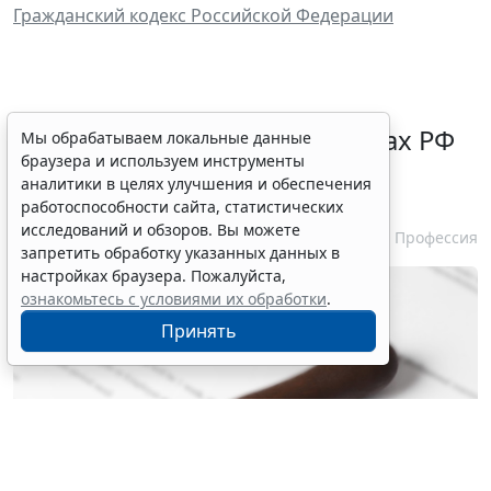
Гражданский кодекс Российской Федерации
Нотариусам в новых субъектах РФ
Мы обрабатываем локальные данные
браузера и используем инструменты
зачтут в стаж работу на этих
аналитики в целях улучшения и обеспечения
территориях ранее
работоспособности сайта, статистических
исследований и обзоров. Вы можете
5 августа 2026 10:51
Профессия
запретить обработку указанных данных в
настройках браузера. Пожалуйста,
ознакомьтесь с условиями их обработки
.
Принять