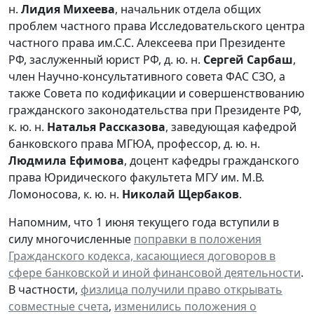
н.
Лидия Михеева
, начальник отдела общих
проблем частного права Исследовательского центра
частного права им.С.С. Алексеева при Президенте
РФ, заслуженный юрист РФ, д. ю. н.
Сергей Сарбаш
,
член Научно-консультативного совета ФАС СЗО, а
также Совета по кодификации и совершенствованию
гражданского законодательства при Президенте РФ,
к. ю. н.
Наталья Рассказова
, заведующая кафедрой
банковского права МГЮА, профессор, д. ю. н.
Людмила Ефимова
, доцент кафедры гражданского
права Юридического факультета МГУ им. М.В.
Ломоносова, к. ю. н.
Николай Щербаков
.
Напомним, что 1 июня текущего года вступили в
силу многочисленные
поправки в положения
Гражданского кодекса, касающиеся договоров в
сфере банковской и иной финансовой деятельности
.
В частности,
физлица получили право открывать
совместные счета
,
изменились положения о