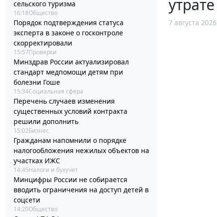
утрате
сельского туризма
16:18
Общество
7 августа 2026
Порядок подтверждения статуса
эксперта в законе о госконтроле
скорректировали
15:57
Проверки
Минздрав России актуализировал
стандарт медпомощи детям при
болезни Гоше
15:34
Социальная сфера
Перечень случаев изменения
существенных условий контракта
решили дополнить
15:02
Бизнес
Гражданам напомнили о порядке
налогообложения нежилых объектов на
участках ИЖС
14:45
Налоги и бухучет
Минцифры России не собирается
вводить ограничения на доступ детей в
соцсети
14:20
Общество