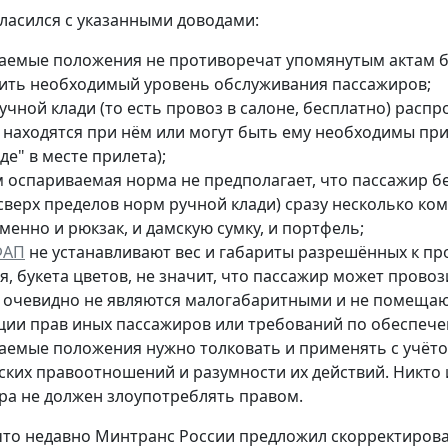
гласился с указанными доводами:
аемые положения не противоречат упомянутым актам б
ить необходимый уровень обслуживания пассажиров;
учной клади (то есть провоз в салоне, бесплатно) расп
 находятся при нём или могут быть ему необходимы пр
де" в месте прилета);
м оспариваемая норма не предполагает, что пассажир б
(сверх пределов норм ручной клади) сразу несколько ко
енно и рюкзак, и дамскую сумку, и портфель;
ФАП
не устанавливают вес и габариты разрешённых к про
, букета цветов, не значит, что пассажир может провоз
 очевидно не являются малогабаритными и не помещают
ции прав иных пассажиров или требований по обеспече
аемые положения нужно толковать и применять с учёт
ских правоотношений и разумности их действий. Никто 
ра не должен злоупотреблять правом.
то недавно Минтранс России предложил скорректиров