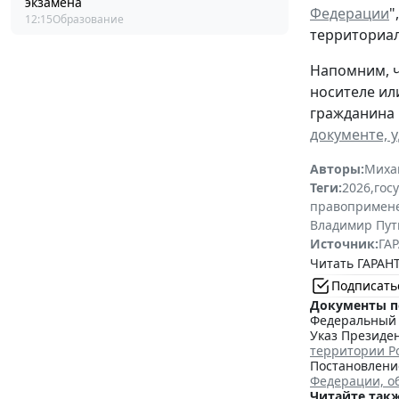
экзамена
Федерации
"
12:15
Образование
территориал
Напомним, ч
носителе ил
гражданина 
документе, 
Авторы:
Миха
Теги:
2026
,
гос
правопримен
Владимир Пут
Источник:
ГАР
Читать ГАРАНТ
Подписать
Документы п
Федеральный з
Указ Президен
территории Р
Постановление
Федерации, о
Читайте такж