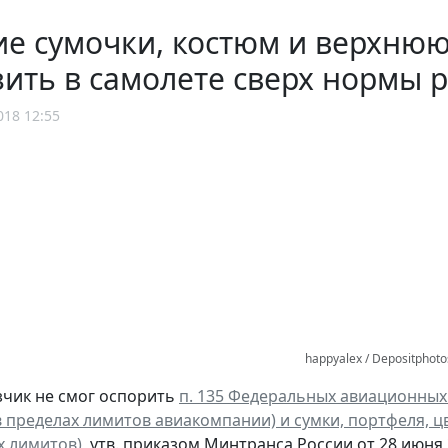
ие сумочки, костюм и верхню
ить в самолете сверх нормы 
018 12:55
happyalex / Depositphot
чик не смог оспорить
п. 135 Федеральных авиационных
 пределах лимитов авиакомпании) и сумки, портфеля, цв
х лимитов)
, утв. приказом Минтранса России от 28 июня 2