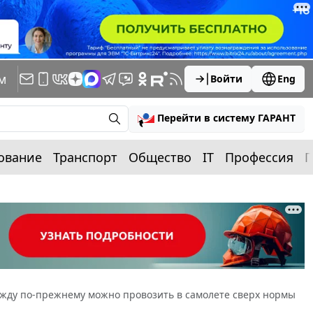
м
Войти
Eng
Перейти в систему ГАРАНТ
ование
Транспорт
Общество
IT
Профессия
П
жду по-прежнему можно провозить в самолете сверх нормы