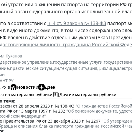
, об утрате или о хищении паспорта на территории РФ 
ьный орган федерального органа исполнительной власт
то в соответствии с
ч. 4 ст. 9 закона № 138-ФЗ
паспорт м
и в виде иного документа, в том числе содержащего эл
РФ введен в действие отдельным указом (Указ Президента
удостоверяющем личность гражданина Российской Фед
ил Куканов
ударственное управление
,
государственные услуги
,
государствен
ение
,
практические ситуации
,
текущая ситуация
,
физлица
,
электр
ин
АНТ.РУ
.РУ в
Новости
и
Дзен
ся на материалы рубрики
Другие материалы рубрики
о теме:
акон от 28 апреля 2023 г. № 138-ФЗ "
О гражданстве Российско
та РФ от 13 марта 1997 г. № 232 "
Об основном документе, удос
оссийской Федерации
"
 Правительства РФ от 23 декабря 2023 г. № 2267 "
Об утвержден
бразца и описания бланка паспорта гражданина Российской Ф
е: