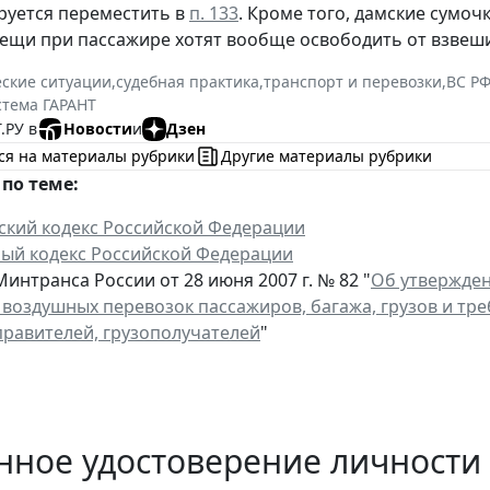
уется переместить в
п. 133
. Кроме того, дамские сумоч
ещи при пассажире хотят вообще освободить от взвеш
ские ситуации
,
судебная практика
,
транспорт и перевозки
,
ВС РФ
стема ГАРАНТ
.РУ в
Новости
и
Дзен
ся на материалы рубрики
Другие материалы рубрики
по теме:
ский кодекс Российской Федерации
ый кодекс Российской Федерации
интранса России от 28 июня 2007 г. № 82 "
Об утвержде
 воздушных перевозок пассажиров, багажа, грузов и тр
правителей, грузополучателей
"
нное удостоверение личности