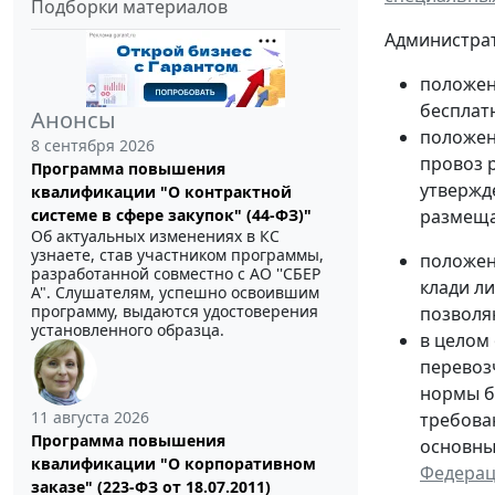
Подборки материалов
Администрат
положен
бесплат
Анонсы
положен
8 сентября 2026
провоз 
Программа повышения
утвержд
квалификации "О контрактной
размеща
системе в сфере закупок" (44-ФЗ)"
Об актуальных изменениях в КС
узнаете, став участником программы,
положен
разработанной совместно с АО ''СБЕР
клади л
А". Слушателям, успешно освоившим
программу, выдаются удостоверения
позволя
установленного образца.
в целом
перевоз
нормы б
11 августа 2026
требова
Программа повышения
основны
квалификации "О корпоративном
Федераци
заказе" (223-ФЗ от 18.07.2011)