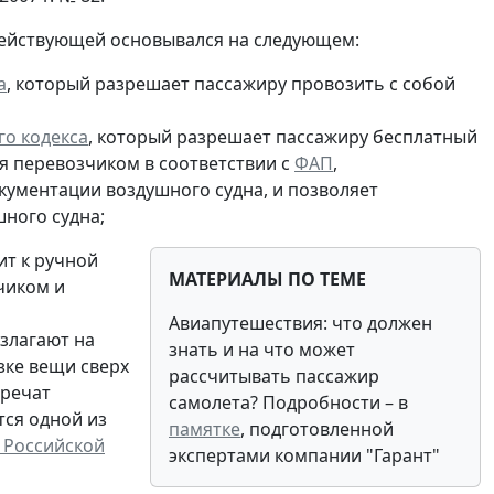
действующей основывался на следующем:
а
, который разрешает пассажиру провозить с собой
ого кодекса
, который разрешает пассажиру бесплатный
ся перевозчиком в соответствии с
ФАП
,
ументации воздушного судна, и позволяет
шного судна;
ит к ручной
МАТЕРИАЛЫ ПО ТЕМЕ
чиком и
Авиапутешествия: что должен
злагают на
знать и на что может
зке вещи сверх
рассчитывать пассажир
оречат
самолета? Подробности – в
тся одной из
памятке
, подготовленной
 Российской
экспертами компании "Гарант"