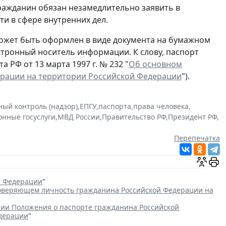
гражданин обязан незамедлительно заявить в
и в сфере внутренних дел.
ожет быть оформлен в виде документа на бумажном
ектронный носитель информации. К слову, паспорт
 РФ от 13 марта 1997 г. № 232 "
Об основном
ерации на территории Российской Федерации
").
ный контроль (надзор)
,
ЕПГУ
,
паспорта
,
права человека
,
онные госуслуги
,
МВД России
,
Правительство РФ
,
Президент РФ
,
Перепечатка
й Федерации
"
товеряющем личность гражданина Российской Федерации на
ии Положения о паспорте гражданина Российской
едерации
"