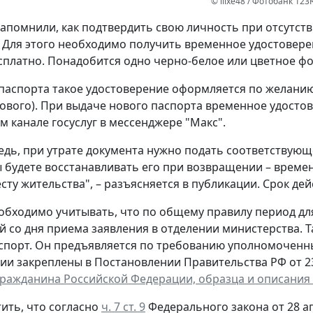
© ilixe48 / Фотобанк 123
апомнили, как подтвердить свою личность при отсутст
 Для этого необходимо получить временное удостовере
сплатно. Понадобится одно черно-белое или цветное фот
паспорта такое удостоверение оформляется по желанию 
ового). При выдаче нового паспорта временное удостов
 канале госуслуг в мессенджере "Макс".
едь, при утрате документа нужно подать соответствующ
ы будете восстанавливать его при возвращении – време
сту жительства", – разъясняется в публикации. Срок дей
обходимо учитывать, что по общему правилу период д
й со дня приема заявления в отделении министерства. 
спорт. Он предъявляется по требованию уполномоченн
ии закреплены в Постановлении Правительства РФ от 23 
гражданина Российской Федерации, образца и описания
ить, что согласно
ч. 7 ст. 9
Федерального закона от 28 ап