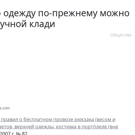
ю одежду по-прежнему можно
ручной клади
Общество
os.com
 правил о бесплатном провозе рюкзака (весом и
етов, верхней одежды, костюма в портпледе (вне
007 г. № 82.