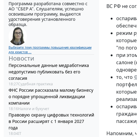
Программа разработана совместно с
ВС РФ не со
АО ''СБЕР А". Слушателям, успешно
освоившим программу, выдаются
оспарив
удостоверения установленного
образца.
обеспеч
режим р
которые
"по пого
Выберите тему программы повышения квалификации
для юристов ...
при это
Новости
салоне 
Персональные данные медработника
одноврем
недопустимо публиковать без его
то, что
согласия
портфеля
18:27
Судебная практика
ФНС России рассказала малому бизнесу
которые
о порядке упрощенной ликвидации
реализа
компании
оспарив
18:16
Налоги и бухучет
граждан
Правовую охрану цифровых технологий
пассажи
в России расширят с 1 января 2027
года
Напомним, ч
18:04
IT