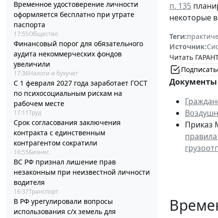
Временное удостоверение личности
п. 135
планир
оформляется бесплатно при утрате
некоторые в
паспорта
17:55
Общество
Теги:
практиче
Финансовый порог для обязательного
Источник:
Си
аудита некоммерческих фондов
Читать ГАРАНТ
увеличили
Подписать
17:36
Налоги и бухучет
Документы 
С 1 февраля 2027 года заработает ГОСТ
по психосоциальным рискам на
Граждан
рабочем месте
Воздушн
17:11
Труд
Срок согласования заключения
Приказ М
контракта с единственным
правила
контрагентом сократили
грузоот
16:55
Бизнес
ВС РФ признал лишение прав
незаконным при неизвестной личности
водителя
16:37
Транспорт
Време
В РФ урегулировали вопросы
использования с/х земель для