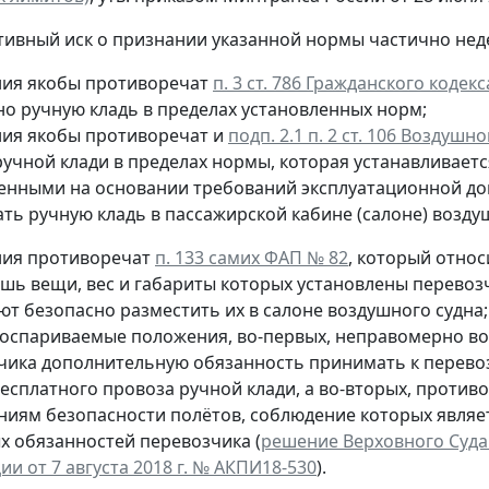
ивный иск о признании указанной нормы частично не
ия якобы противоречат
п. 3 ст. 786 Гражданского кодекс
но ручную кладь в пределах установленных норм;
ия якобы противоречат и
подп. 2.1 п. 2 ст. 106 Воздушн
ручной клади в пределах нормы, которая устанавливает
енными на основании требований эксплуатационной док
ть ручную кладь в пассажирской кабине (салоне) возду
ия противоречат
п. 133 самих ФАП № 82
, который относ
ишь вещи, вес и габариты которых установлены перевоз
ют безопасно разместить их в салоне воздушного судна;
 оспариваемые положения, во-первых, неправомерно во
чика дополнительную обязанность принимать к перево
есплатного провоза ручной клади, а во-вторых, против
ниям безопасности полётов, соблюдение которых являе
х обязанностей перевозчика (
решение Верховного Суда
и от 7 августа 2018 г. № АКПИ18-530
).