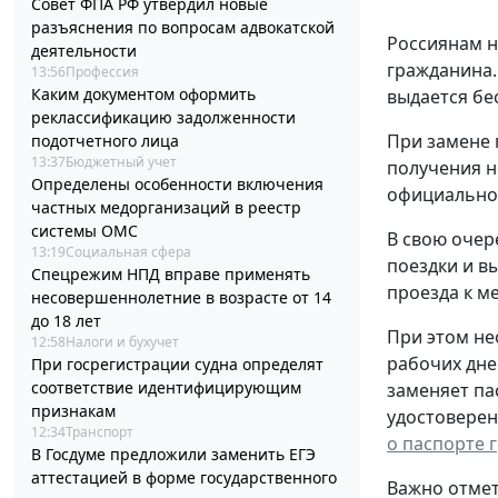
Совет ФПА РФ утвердил новые
разъяснения по вопросам адвокатской
Россиянам н
деятельности
гражданина.
13:56
Профессия
Каким документом оформить
выдается бе
реклассификацию задолженности
При замене 
подотчетного лица
13:37
Бюджетный учет
получения н
Определены особенности включения
официальном
частных медорганизаций в реестр
системы ОМС
В свою очер
13:19
Социальная сфера
поездки и в
Спецрежим НПД вправе применять
проезда к ме
несовершеннолетние в возрасте от 14
до 18 лет
При этом не
12:58
Налоги и бухучет
рабочих дне
При госрегистрации судна определят
соответствие идентифицирующим
заменяет па
признакам
удостоверен
12:34
Транспорт
о паспорте 
В Госдуме предложили заменить ЕГЭ
аттестацией в форме государственного
Важно отмет