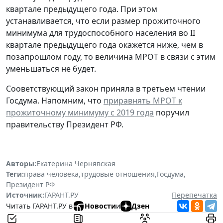
квартале предыдущего года. При этом
устанавливается, что если размер прожиточного
минимума для трудоспособного населения во II
квартале предыдущего года окажется ниже, чем в
позапрошлом году, то величина МРОТ в связи с этим
уменьшаться не будет.
Cооветствующий закон приняла в третьем чтении
Госдума. Напомним, что
приравнять МРОТ к
прожиточному минимуму с 2019 года
поручил
правительству Президент РФ.
Авторы:
Екатерина Чернявская
Теги:
права человека
,
трудовые отношения
,
Госдума
,
Президент РФ
Источник:
ГАРАНТ.РУ
Перепечатка
Читать ГАРАНТ.РУ в
Новости
и
Дзен