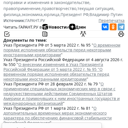
поправки и изменения в законодательстве
,
правоприменение
,
правотворчество
,
текущая ситуация
,
физлица
,
экономика
,
юрлица
,
Президент РФ
,
Владимир Путин
Источник:
ГАРАНТ.РУ
Перепечатка
Читать ГАРАНТ.РУ в
Новости
и
Дзен
Документы по теме:
Указ Президента РФ от 5 марта 2022 г. № 95 "
О временном
порядке исполнения обязательств перед некоторыми
иностранными кредиторами
"
Указ Президента Российской Федерации от 4 августа 2026 г.
№ 550 "
О внесении изменения в Указ Президента
Российской Федерации от 5 марта 2022 г. № 95 "О
временном порядке исполнения обязательств перед
некоторыми иностранными кредиторами
"
Указ Президента РФ от 28 февраля 2022 г. № 79 "
О
применении специальных экономических мер в связи с
недружественными действиями Соединенных Штатов
Америки и примкнувших к ним иностранных государств и
международных организаций
"
Указ Президента РФ от 1 марта 2022 г. № 81 "
О
дополнительных временных мерах экономического
характера по обеспечению финансовой стабильности
Российской Федерации
"
Читайте также: