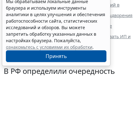
Мы обрабатываем локальные данные
В РФ определили очередность размещения партий в
браузера и используем инструменты
бюллетене на выборах в Госдуму
аналитики в целях улучшения и обеспечения
В России расширили перечень оснований для выдворения
мигрантов из страны
работоспособности сайта, статистических
Список актов для работ по каталогизации в сфере
исследований и обзоров. Вы можете
гособоронзаказа скорректируют
запретить обработку указанных данных в
Осужденным релокантам запретили регистрировать ИП и
настройках браузера. Пожалуйста,
управлять машиной
ознакомьтесь с условиями их обработки
.
Принять
В РФ определили очередность
размещения партий в бюллетене
на выборах в Госдуму
5 августа 2026 18:35
Общество