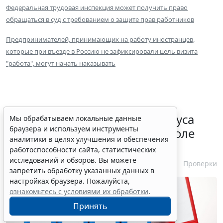
Федеральная трудовая инспекция может получить право
обращаться в суд с требованием о защите прав работников
Предпринимателей, принимающих на работу иностранцев,
которые при въезде в Россию не зафиксировали цель визита
"работа", могут начать наказывать
Порядок подтверждения статуса
Мы обрабатываем локальные данные
браузера и используем инструменты
эксперта в законе о госконтроле
аналитики в целях улучшения и обеспечения
скорректировали
работоспособности сайта, статистических
исследований и обзоров. Вы можете
7 августа 2026 15:57
Проверки
запретить обработку указанных данных в
настройках браузера. Пожалуйста,
ознакомьтесь с условиями их обработки
.
Принять