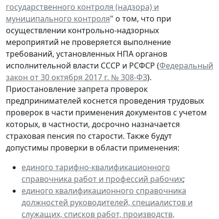
государственного контроля (надзора) и
муниципального контроля
" о том, что при
осуществлении контрольно-надзорных
мероприятий не проверяется выполнение
требований, установленных НПА органов
исполнительной власти СССР и РСФСР (
Федеральный
закон от 30 октября 2017 г. № 308-ФЗ
).
Приостановление запрета проверок
предпринимателей коснется проведения трудовых
проверок в части применения документов с учетом
которых, в частности, досрочно назначается
страховая пенсия по старости. Также будут
допустимы проверки в области применения:
единого тарифно-квалификационного
справочника работ и профессий рабочих
;
единого квалификационного справочника
должностей руководителей, специалистов и
служащих, списков работ, производств,