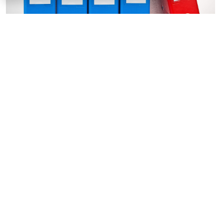
© ginasanders / Фотобанк 123RF.com
1 марта 2027 года вступят в силу поправки в
ст. 33
Федерального закона "О государственном контроле
(надзоре) и муниципальном контроле в Российской
Федерации" (
Федеральный закон от 4 августа 2026 г.
№ 330-ФЗ
).
Согласно изменениям Правительство передает
контрольным (надзорным) органам право
самостоятельно определять порядок получения
статуса эксперта.
Контрольный орган (или федеральный орган,