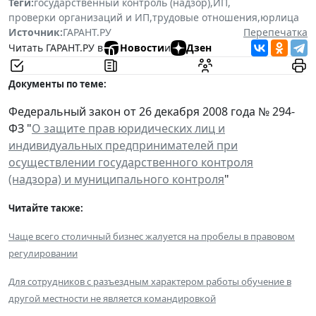
Теги:
государственный контроль (надзор)
,
ИП
,
проверки организаций и ИП
,
трудовые отношения
,
юрлица
Источник:
ГАРАНТ.РУ
Перепечатка
Читать ГАРАНТ.РУ в
Новости
и
Дзен
Документы по теме:
Федеральный закон от 26 декабря 2008 года № 294-
ФЗ "
О защите прав юридических лиц и
индивидуальных предпринимателей при
осуществлении государственного контроля
(надзора) и муниципального контроля
"
Читайте также:
Чаще всего столичный бизнес жалуется на пробелы в правовом
регулировании
Для сотрудников с разъездным характером работы обучение в
другой местности не является командировкой