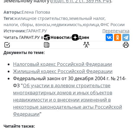
земельному налогу (
подп. 6 п. 2 ст. 389 НК РФ
).
Авторы:
Елена Попова
Теги:
жилищное строительство
,
земельный налог
,
налоги, сборы, взносы
,
недвижимость
,
юрлица
,
ФНС России
Источник:
ГАРАНТ.РУ
Перепечатка
Читать ГАРАНТ.РУ в
Новости
и
Дзен
Документы по теме:
Налоговый кодекс Российской Федерации
Жилищный кодекс Российской Федерации
Федеральный закон от 30 декабря 2004 г. № 214-
ФЗ "
Об участии в долевом строительстве
многоквартирных домов и иных объектов
недвижимости и о внесении изменений в
некоторые законодательные акты Российской
Федерации
"
Читайте также: