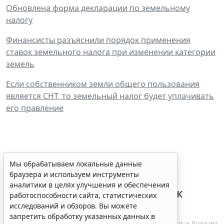
Обновлена форма декларации по земельному
налогу
Финансисты разъяснили порядок применения
ставок земельного налога при изменении категории
земель
Если собственником земли общего пользования
является СНТ, то земельный налог будет уплачивать
его правление
ФНС России планирует
Мы обрабатываем локальные данные
браузера и используем инструменты
урегулировать
аналитики в целях улучшения и обеспечения
экстерриториальный порядок
работоспособности сайта, статистических
рассмотрения жалоб
исследований и обзоров. Вы можете
запретить обработку указанных данных в
6 августа 2026 15:15
Налоги и бухучет