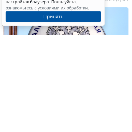
настройках браузера. Пожалуйста,
ознакомьтесь с условиями их обработки
.
Принять
© blinow61 / Фотобанк 123RF.com
С 1 сентября 2026 года
Федеральным законом от 28
ноября 2025 № 425-ФЗ
вводится
экстерриториальный порядок рассмотрения жалоб
(новый
п. 1.1 ст. 140
НК РФ), т. е. жалобу сможет
рассматривать не только вышестоящий налоговый
орган, но и налоговый орган, уполномоченный ФНС