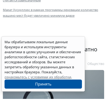
считается равнозначным
Марат Хуснуллин: в рамках программы реновации количество
машино-мест будет увеличено минимум вдвое
Временное удостоверение
Мы обрабатываем локальные данные
браузера и используем инструменты
личности оформляется бесплатно
аналитики в целях улучшения и обеспечения
при утрате паспорта
работоспособности сайта, статистических
исследований и обзоров. Вы можете
7 августа 2026 17:55
Общество
запретить обработку указанных данных в
настройках браузера. Пожалуйста,
ознакомьтесь с условиями их обработки
.
Принять