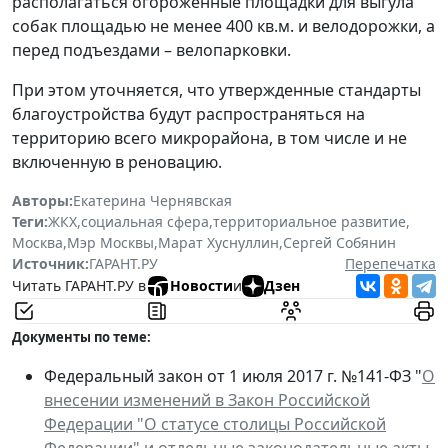
располагаться огороженные площадки для выгула
собак площадью не менее 400 кв.м. и велодорожки, а
перед подъездами – велопарковки.
При этом уточняется, что утвержденные стандарты
благоустройства будут распространяться на
территорию всего микрорайона, в том числе и не
включенную в реновацию.
Авторы:
Екатерина Чернявская
Теги:
ЖКХ
,
социальная сфера
,
территориальное развитие
,
Москва
,
Мэр Москвы
,
Марат Хуснуллин
,
Сергей Собянин
Источник:
ГАРАНТ.РУ
Перепечатка
Читать ГАРАНТ.РУ в
Новости
и
Дзен
Документы по теме:
Федеральный закон от 1 июля 2017 г. №141-ФЗ "
О
внесении изменений в Закон Российской
Федерации "О статусе столицы Российской
Федерации" и отдельные законодательные акты