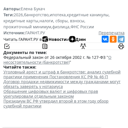
Авторы:
Елена Букач
Теги:
2026
,
банкротство
,
ипотека
,
кредитные каникулы
,
кредитные карты
,
налоги, сборы, взносы
,
прожиточный минимум
,
физлица
,
ФНС России
Источник:
ГАРАНТ.РУ
Перепечатка
Читать ГАРАНТ.РУ в
Новости
и
Дзен
Документы по теме:
Федеральный закон от 26 октября 2002 г. № 127-ФЗ "
О
несостоятельности (банкротстве)
"
Читайте также:
Уголовный арест и штраф в банкротстве: анализ судебной
практики применения Постановления КС РФ № 46-П
Договор продажи недвижимости между гражданами могут
обязать заверять у нотариуса
Обращение цифровых валют и цифровых прав
урегулировали отдельным законом
Президиум ВС РФ утвердил второй в этом году обзор
судебной практики