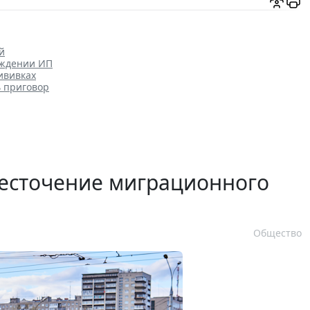
й
уждении ИП
ививках
ь приговор
есточение миграционного
Общество