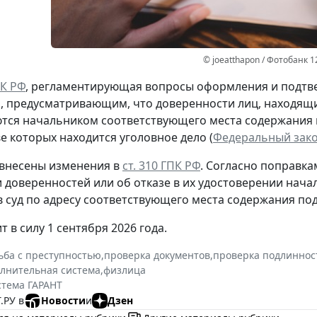
© joeatthapon / Фотобанк 1
ПК РФ
, регламентирующая вопросы оформления и подтв
 предусматривающим, что доверенности лиц, находящих
тся начальником соответствующего места содержания
е которых находится уголовное дело (
Федеральный закон
 внесены изменения в
ст. 310 ГПК РФ
. Согласно поправк
 доверенностей или об отказе в их удостоверении нач
в суд по адресу соответствующего места содержания под
т в силу 1 сентября 2026 года.
ьба с преступностью
,
проверка документов
,
проверка подлиннос
олнительная система
,
физлица
стема ГАРАНТ
.РУ в
Новости
и
Дзен