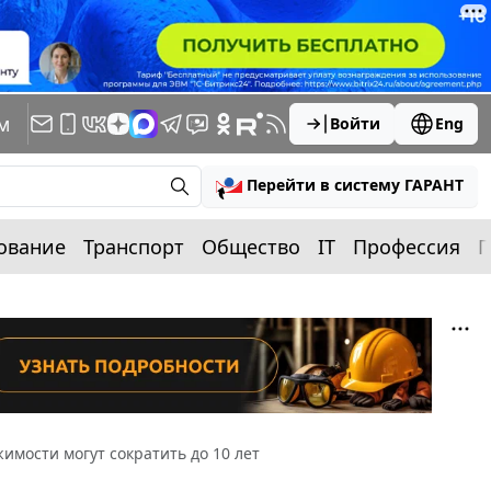
м
Войти
Eng
Перейти в систему ГАРАНТ
ование
Транспорт
Общество
IT
Профессия
П
имости могут сократить до 10 лет