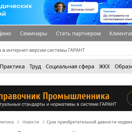
Демо
Семинары
Стать партнером
Клиента
Практика
Труд
Социальная сфера
ЖКХ
Образ
алитика
Новости
Срок приобретательной давности недвиж