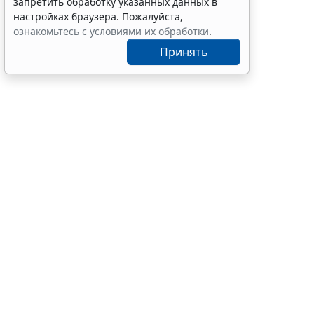
6 авг 15:15
Налоги и бухучет
запретить обработку указанных данных в
настройках браузера. Пожалуйста,
ознакомьтесь с условиями их обработки
.
Принять
Группа зако
об ужесточе
Федерального
Российской
Инициатива 