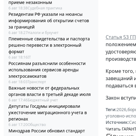
приеме незаконным
6 авг 18:38
Судебная практика
Резидентам РФ указали на нюансы
информирования об открытии счетов
за границей
6 авг 18:27
Налоги и бухучет
Статья 53 Г
Племенные свидетельства и паспорта
положением,
решено перевести в электронный
удостоверяю
формат
6 авг 18:16
IT
производств
Россиянам разъяснили особенности
использования сервисов аренды
Кроме того,
электросамокатов
завещаний и
6 авг 18:03
Транспорт
подаваться 
Важные новости от федеральных
органов власти в третьей декаде июля
Закон вступи
6 авг 17:46
Бюджетный учет
Депутаты Госдумы инициировали
Теги:
2026
,
бор
ужесточение миграционного учета в
уголовно-исп
регионах
Источник:
Си
6 авг 17:20
Общество
Читать ГАРАНТ
Минздрав России обновил стандарт