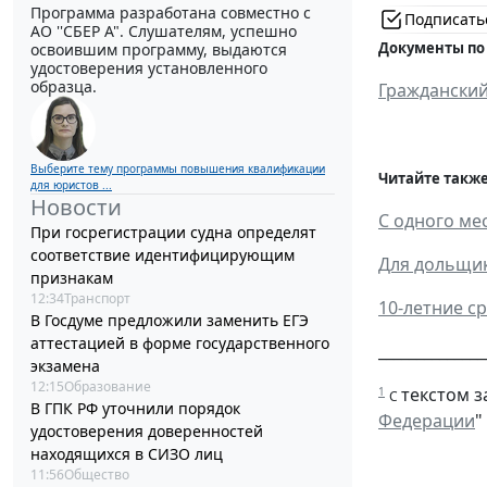
Программа разработана совместно с
Подписать
АО ''СБЕР А". Слушателям, успешно
Документы по
освоившим программу, выдаются
удостоверения установленного
образца.
Гражданский
Выберите тему программы повышения квалификации
Читайте также
для юристов ...
Новости
С одного ме
При госрегистрации судна определят
соответствие идентифицирующим
Для дольщик
признакам
12:34
Транспорт
10-летние с
В Госдуме предложили заменить ЕГЭ
аттестацией в форме государственного
______________
экзамена
12:15
Образование
текстом з
1
С
В ГПК РФ уточнили порядок
Федерации
"
удостоверения доверенностей
находящихся в СИЗО лиц
11:56
Общество