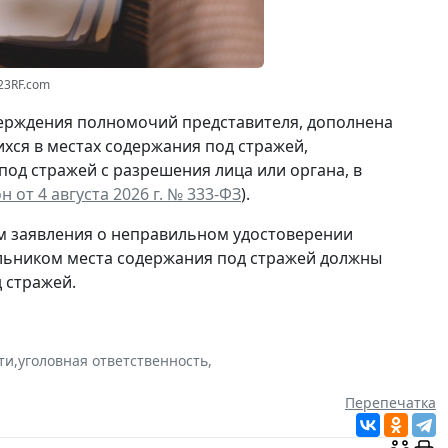
23RF.com
ерждения полномочий представителя, дополнена
ся в местах содержания под стражей,
 под стражей
с разрешения
лица или органа, в
 от 4 августа 2026 г. № 333-ФЗ
).
ам заявления о неправильном удостоверении
альником места содержания под стражей должны
 стражей.
ти
,
уголовная ответственность
,
Перепечатка