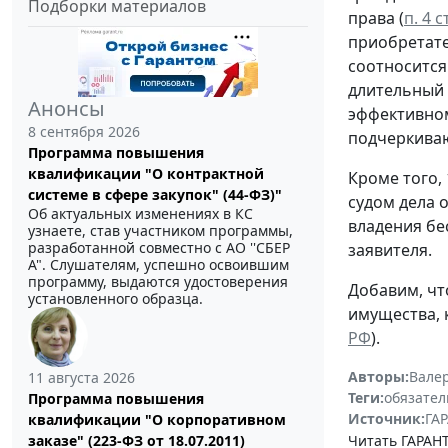
Подборки материалов
права (
п. 4 с
приобретате
соотносится
длительный 
Анонсы
эффективном
8 сентября 2026
подчеркиваю
Программа повышения
квалификации "О контрактной
Кроме того,
системе в сфере закупок" (44-ФЗ)"
судом дела 
Об актуальных изменениях в КС
владения бе
узнаете, став участником программы,
разработанной совместно с АО ''СБЕР
заявителя.
А". Слушателям, успешно освоившим
программу, выдаются удостоверения
Добавим, чт
установленного образца.
имущества, 
РФ
).
Авторы:
Вале
11 августа 2026
Теги:
обязател
Программа повышения
Источник:
ГАР
квалификации "О корпоративном
Читать ГАРАНТ
заказе" (223-ФЗ от 18.07.2011)