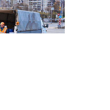
23RF.com
смотрение нижней палаты парламента законопроект
1
овне. Документ
предусматривает поправки в
ст. 5
чете иностранных граждан и лиц без гражданства в
проекту, высшие должностные лица субъектов РФ