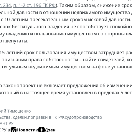
т. 234
,
п. 1-2 ст. 196 ГК РФ
). Таким образом, снижение сро
льной давности в отношении недвижимого имущества д
 с 10-летним пресекательным сроком исковой давности
срок беститульного владения не способствует спокойно
у владению и пользованию имуществом со стороны вл
т депутаты.
 15-летний срок пользования имуществом затрудняет р
о признании права собственности – найти свидетелей, 
ститульным недвижимым имуществом на фоне установл
о законопроект не включает предложения об изменении
который в настоящее время установлен в пределах 5 лет
рий Тимошенко
ьства, сделки
,
поправки в ГК РФ
,
судопроизводство
АНТ.РУ
.РУ в
Новости
и
Дзен