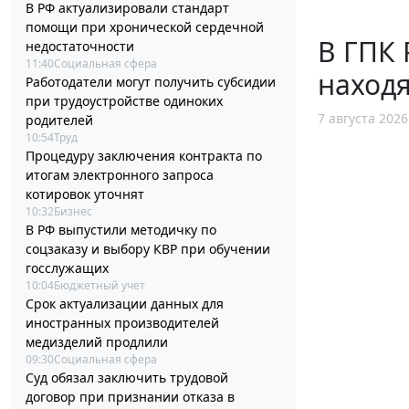
В РФ актуализировали стандарт
помощи при хронической сердечной
В ГПК 
недостаточности
11:40
Социальная сфера
наход
Работодатели могут получить субсидии
при трудоустройстве одиноких
7 августа 2026
родителей
10:54
Труд
Процедуру заключения контракта по
итогам электронного запроса
котировок уточнят
10:32
Бизнес
В РФ выпустили методичку по
соцзаказу и выбору КВР при обучении
госслужащих
10:04
Бюджетный учет
Срок актуализации данных для
иностранных производителей
медизделий продлили
09:30
Социальная сфера
Суд обязал заключить трудовой
договор при признании отказа в