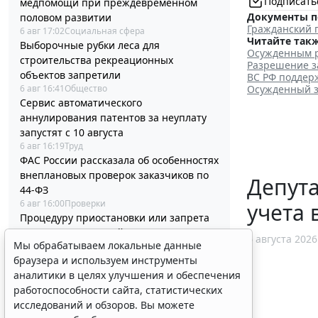
Подписать
медпомощи при преждевременном
Документы п
половом развитии
Гражданский 
6 авг 17:02
Социальная сфера
Читайте такж
Выборочные рубки леса для
Осужденным р
строительства рекреационных
Разрешение з
объектов запретили
ВС РФ поддер
Осужденный з
6 авг 16:41
Общество
Сервис автоматического
аннулирования патентов за неуплату
запустят с 10 августа
6 авг 16:19
Труд
ФАС России рассказала об особенностях
внеплановых проверок заказчиков по
Депут
44-ФЗ
6 авг 16:00
Проверки
учета 
Процедуру приостановки или запрета
реализации опасной продукции
6 августа 2026
Мы обрабатываем локальные данные
оптимизируют
браузера и используем инструменты
6 авг 15:39
Бизнес
аналитики в целях улучшения и обеспечения
ФНС России планирует урегулировать
работоспособности сайта, статистических
экстерриториальный порядок
исследований и обзоров. Вы можете
рассмотрения жалоб