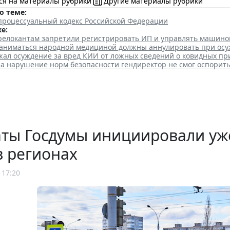
ся на материалы рубрики
Другие материалы рубрики
о теме:
процессуальный кодекс Российской Федерации
е:
елокантам запретили регистрировать ИП и управлять машино
аниматься народной медициной должны аннулировать при ос
жал осуждение за вред КИИ от ложных сведений о ковидных пр
а нарушение норм безопасности гендиректор не смог оспорит
аты Госдумы инициировали уж
в регионах
 17:20