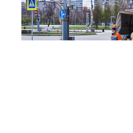
© haritonoff / Фотобанк 1
нодателей во главе с
Леонидом Слуцким
внесла на рас
нии правил миграционного учета на муниципальном ур
 закона от 18 июля 2006 г. № 109-ФЗ "
О миграционном у
 Федерации
".
наделяет губернаторов новым полномочием: согласно 