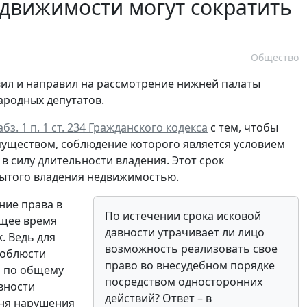
движимости могут сократить
Общество
ил и направил на рассмотрение нижней палаты
ародных депутатов.
абз. 1 п. 1 ст. 234 Гражданского кодекса
с тем, чтобы
уществом, соблюдение которого является условием
в силу длительности владения. Этот срок
крытого владения недвижимостью.
ние права в
По истечении срока исковой
ящее время
давности утрачивает ли лицо
 Ведь для
возможность реализовать свое
соблюсти
право во внесудебном порядке
й по общему
посредством односторонних
вности
действий? Ответ – в
дня нарушения