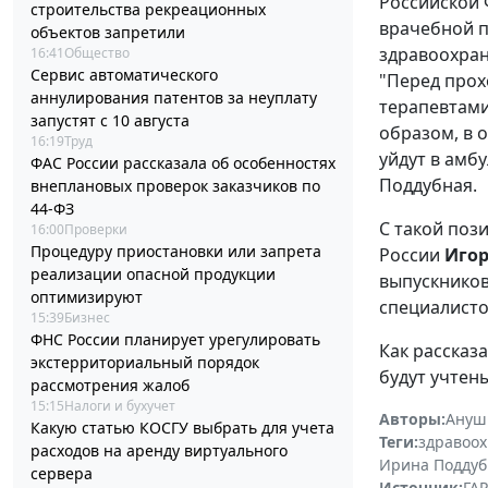
Российской 
строительства рекреационных
врачебной п
объектов запретили
здравоохран
16:41
Общество
Сервис автоматического
"Перед прох
аннулирования патентов за неуплату
терапевтами
запустят с 10 августа
образом, в о
16:19
Труд
уйдут в амб
ФАС России рассказала об особенностях
Поддубная.
внеплановых проверок заказчиков по
44-ФЗ
С такой поз
16:00
Проверки
Процедуру приостановки или запрета
России
Иго
реализации опасной продукции
выпускников
оптимизируют
специалистов
15:39
Бизнес
ФНС России планирует урегулировать
Как рассказ
экстерриториальный порядок
будут учтен
рассмотрения жалоб
15:15
Налоги и бухучет
Авторы:
Ануш
Какую статью КОСГУ выбрать для учета
Теги:
здравоо
расходов на аренду виртуального
Ирина Поддуб
сервера
Источник:
ГАР