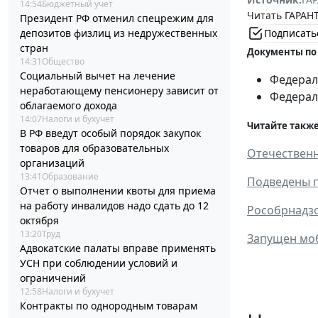
14:54
Бюджетный учет
Читать ГАРАНТ
Президент РФ отменил спецрежим для
Подписать
депозитов физлиц из недружественных
стран
Документы по
14:31
Общество
Социальный вычет на лечение
Федераль
неработающему пенсионеру зависит от
Федераль
облагаемого дохода
14:07
Налоги и бухучет
Читайте также
В РФ введут особый порядок закупок
товаров для образовательных
Отечественн
организаций
13:41
Образование
Подведены п
Отчет о выполнении квоты для приема
на работу инвалидов надо сдать до 12
Рособрнадзо
октября
13:20
Труд
Запущен мо
Адвокатские палаты вправе применять
УСН при соблюдении условий и
ограничений
12:58
Налоги и бухучет
Контракты по однородным товарам