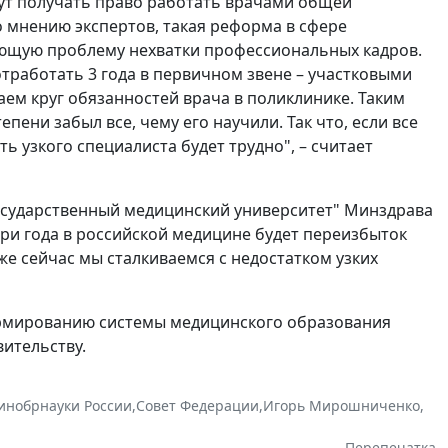
дут получать право работать врачами общей
о мнению экспертов, такая реформа в сфере
ющую проблему нехватки профессиональных кадров.
работать 3 года в первичном звене – участковыми
ем круг обязанностей врача в поликлинике. Таким
пени забыл все, чему его научили. Так что, если все
ь узкого специалиста будет трудно", – считает
государственный медицинский университет" Минздрава
три года в российской медицине будет переизбыток
же сейчас мы сталкиваемся с недостатком узких
формированию системы медицинского образования
ительству.
инобрнауки России
,
Совет Федерации
,
Игорь Мирошниченко
,
Перепечатка