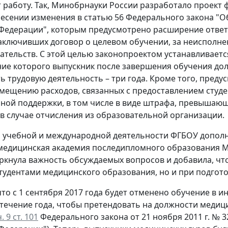
т работу. Так, Минобрнауки России разработало проект
несении изменения в статью 56 Федерального закона "О
 Федерации"
, которым предусмотрено расширение отве
заключивших договор о целевом обучении, за неисполн
зательств. С этой целью законопроектом устанавливае
ение которого выпускник после завершения обучения до
ь трудовую деятельность – три года. Кроме того, пред
мещению расходов, связанных с предоставлением студ
ной поддержки, в том числе в виде штрафа, превышающ
 в случае отчисления из образовательной организации.
 учебной и международной деятельности ФГБОУ допол
медицинская академия последипломного образования 
ркнула важность обсуждаемых вопросов и добавила, что
тудентами медицинского образования, но и при подготов
то с 1 сентября 2017 года будет отменено обучение в и
 течение года, чтобы претендовать на должности меди
ч. 9 ст. 101
Федерального закона от 21 ноября 2011 г. № 