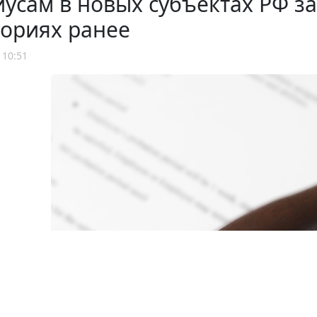
усам в новых субъектах РФ зач
ториях ранее
 10:51