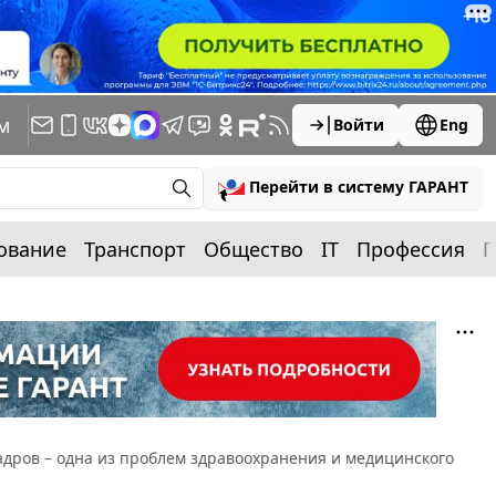
м
Войти
Eng
Перейти в систему ГАРАНТ
ование
Транспорт
Общество
IT
Профессия
П
дров – одна из проблем здравоохранения и медицинского