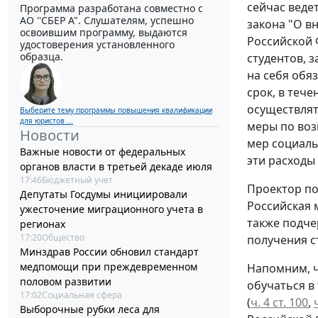
сейчас веде
Программа разработана совместно с
АО ''СБЕР А". Слушателям, успешно
закона "О в
освоившим программу, выдаются
Российской
удостоверения установленного
образца.
студентов, 
на себя обя
срок, в теч
осуществлят
Выберите тему программы повышения квалификации
для юристов ...
меры по воз
Новости
мер социаль
Важные новости от федеральных
эти расходы
органов власти в третьей декаде июля
17:46
Бюджетный учет
Проектор по
Депутаты Госдумы инициировали
Российская 
ужесточение миграционного учета в
также подче
регионах
17:20
Общество
получения с
Минздрав России обновил стандарт
медпомощи при преждевременном
Напомним, ч
половом развитии
обучаться в
17:02
Социальная сфера
(
ч. 4 ст. 100
,
Выборочные рубки леса для