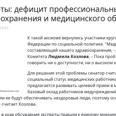
ты: дефицит профессиональны
оохранения и медицинского о
18:01
К такой аксиоме вернулись участники кру
Федерации по социальной политике. "Мед
составляющей нашего здравоохранения, –
Комитета
Людмила Козлова
. – Пока про
говорить ни о доступности, ни о высоком
Для решения этой проблемы сенатор счит
социальный статус медицинских работник
предлагается развивать целевой прием в 
базовый оклад работников медучреждений
Shutterstock.com
сли ее будут обеспечивать нездоровые люди, поэтому о
 считает Козлова.
м в ходе обсуждения эксперты пришли к единому мнени