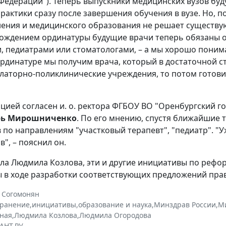
Федерации"). Теперь выпускники медицинских вузов бу
рактики сразу после завершения обучения в вузе. Но, п
ения и медицинского образования не решает существу
ождением ординатуры будущие врачи теперь обязаны от
, педиатрами или стоматологами, – а мы хорошо понима
рдинатуре мы получим врача, который в достаточной сте
улаторно-поликлинические учреждения, то потом готовит
ицией согласен и. о. ректора ФГБОУ ВО "Оренбургский 
рь Мирошниченко
. По его мнению, спустя ближайшие 
 по направлениям "участковый терапевт", "педиатр". "У
", – пояснил он.
ала Людмила Козлова, эти и другие инициативы по ре
ы в ходе разработки соответствующих предложений прав
 Согомонян
хранение
,
инициативы
,
образование и наука
,
Минздрав России
,
М
ная
,
Людмила Козлова
,
Людмила Огородова
АНТ.РУ