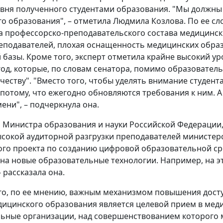
овня полученного студентами образования. "Мы должны 
о образования", – отметила Людмила Козлова. По ее сл
а профессорско-преподавательского состава медицинск
еподавателей, плохая оснащенность медицинских образ
 базы. Кроме того, эксперт отметила крайне высокий ур
 год, которые, по словам сенатора, помимо образовател
честву". "Вместо того, чтобы уделять внимание студен
потому, что ежегодно обновляются требования к ним. А 
ени", – подчеркнула она.
 Министра образования и науки Российской Федерации
сокой аудиторной разгрузки преподавателей министерс
го проекта по созданию цифровой образовательной сре
на новые образовательные технологии. Например, на эт
– рассказала она.
о, по ее мнению, важным механизмом повышения дост
дицинского образования является целевой прием в мед
ьные организации, над совершенствованием которого 