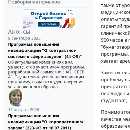
Подборки материалов
также от ур
медицинског
оплаты труд
гарантий пр
Анонсы
клинической
8 сентября 2026
900 часов в
Программа повышения
"бумаготвор
квалификации "О контрактной
программы, 
системе в сфере закупок" (44-ФЗ)"
хватает врем
Об актуальных изменениях в КС
узнаете, став участником программы,
разработанной совместно с АО ''СБЕР
Заместитель
А". Слушателям, успешно освоившим
проблему вы
программу, выдаются удостоверения
приоритетно
установленного образца.
переведены 
студентов", 
11 августа 2026
Помимо этог
Программа повышения
качества ме
квалификации "О корпоративном
образовател
заказе" (223-ФЗ от 18.07.2011)