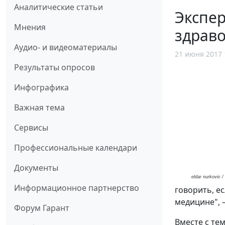
Аналитические статьи
Экспер
Мнения
здрав
Аудио- и видеоматериалы
21 июня 2017 
Результаты опросов
Инфографика
Важная тема
Сервисы
Профессиональные календари
Документы
eldar nurkovic
/ 
Информационное партнерство
говорить, е
медицине", –
Форум Гарант
Вместе с те