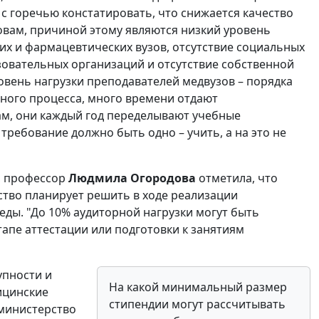
с горечью констатировать, что снижается качество
овам, причиной этому являются низкий уровень
их и фармацевтических вузов, отсутствие социальных
овательных организаций и отсутствие собственной
овень нагрузки преподавателей медвузов – порядка
ьного процесса, много времени отдают
там, они каждый год переделывают учебные
требование должно быть одно – учить, а на это не
, профессор
Людмила Огородова
отметила, что
тво планирует решить в ходе реализации
ды. "До 10% аудиторной нагрузки могут быть
апе аттестации или подготовки к занятиям
упности и
На какой минимальный размер
ицинские
стипендии могут рассчитывать
министерство