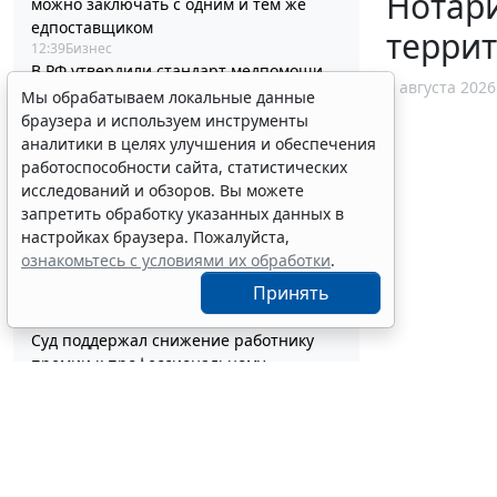
Нотари
можно заключать с одним и тем же
едпоставщиком
терри
12:39
Бизнес
В РФ утвердили стандарт медпомощи
5 августа 2026
детям при наследственной
Мы обрабатываем локальные данные
тирозинемии 1 типа
браузера и используем инструменты
12:10
Социальная сфера
аналитики в целях улучшения и обеспечения
Скидку в 50% на эвакуацию машины
работоспособности сайта, статистических
предложили ввести за быструю оплату
исследований и обзоров. Вы можете
штрафа
запретить обработку указанных данных в
11:44
Транспорт
настройках браузера. Пожалуйста,
Статотчетность об основных фондах за
ознакомьтесь с условиями их обработки
.
2026 год придется сдавать по новым
Принять
формам
11:19
Бюджетный учет
Суд поддержал снижение работнику
премии к профессиональному
празднику
10:58
Судебная практика
Бензин экологических классов
Евро-2/3/4 разрешили продавать до 1
июля 2027 года