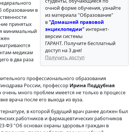
студенты, обучающиеся по
 федерального
очной форме обучения, узнайте
б образовании в
из материала "Образование"
тственности
в
"
Домашней правовой
ение принятых
энциклопедии"
интернет-
тся минимальный
версии системы
лжен
ГАРАНТ. Получите бесплатный
усматриваются
доступ на 3 дня!
ентам-медикам
Получить доступ
его в два раза
нительного профессионального образования
Минздрава России, профессор
Ирина Поддубная
 очень много проблем имеется не только в процессе
ке врача после его выхода из вуза.
нтернатуре, в которой будущий врач ранее должен был
цинских работников и фармацевтических работников
323-ФЗ "Об основах охраны здоровья граждан в