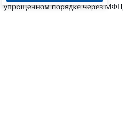
упрощенном порядке через МФЦ
5 августа 2026 18:27
Налоги и бухучет
© fizkes/ Фотобанк 123RF.com
Основания для признания должника банкротом
устанавливает Федеральный закон от 26 октября
2002 г. № 127-ФЗ "
О несостоятельности
(банкротстве)
". Этот закон регулирует меры по