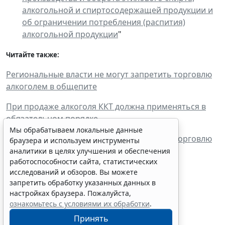
алкогольной и спиртосодержащей продукции и
об ограничении потребления (распития)
алкогольной продукции
"
Читайте также:
Региональные власти не могут запретить торговлю
алкоголем в общепите
При продаже алкоголя ККТ должна применяться в
обязательном порядке
Мы обрабатываем локальные данные
В случае отказа в продлении лицензии на торговлю
браузера и используем инструменты
алкоголем госпошлина не возвращается
аналитики в целях улучшения и обеспечения
работоспособности сайта, статистических
исследований и обзоров. Вы можете
запретить обработку указанных данных в
настройках браузера. Пожалуйста,
ознакомьтесь с условиями их обработки
.
Граждане могут запустить
Принять
процедуру банкротства в