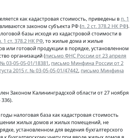
еляется как кадастровая стоимость, приведены в
п. 1
вливаются законом субъекта РФ (
п. 2 ст. 378.2 НК РФ
).
логовой базы исходя из кадастровой стоимости в
. 1 ст. 378.2 НК РФ
, то жилые дома и жилые
ов или готовой продукции в порядке, установленном
ство организаций (
письмо ФНС России от 23 апреля
№ 03-05-05-01/18381
,
письмо Минфина России от 2
ста 2015 г. № 03-05-05-01/47442
,
письмо Минфина
влен Законом Калининградской области от 27 ноября
 336).
е годы налоговая база как кадастровая стоимость
ошении жилых домов и жилых помещений, не
рядке, установленном для ведения бухгалтерского
в к бухгалтерскому учету при вводе жилых домов в