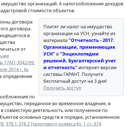
 имущество организаций. А налогообложение доходов
кадастровой стоимости объектов.
ороны договора
Платят ли налог на имущество
ого договора.
организации на УСН, узнайте из
ходящегося в
материала
"Отчетность - 2017.
щества
Организации, применяющие
личаться от
УСН
"
в
"
Энциклопедии
ение
решений. Бухгалтерский учет
№ 17АП-3042/09
,
и отчетность
"
интернет-версии
ля 2014 г. №
системы ГАРАНТ. Получите
на определение
бесплатный доступ на 3 дня!
Получить доступ
огообложения по
мущество, переданное во временное владение, в
 в совместную деятельность или полученное по
бъектов основных средств в порядке, установленном
78
,
378.1-378.2 Налогового кодекса
(
п. 1 ст. 374