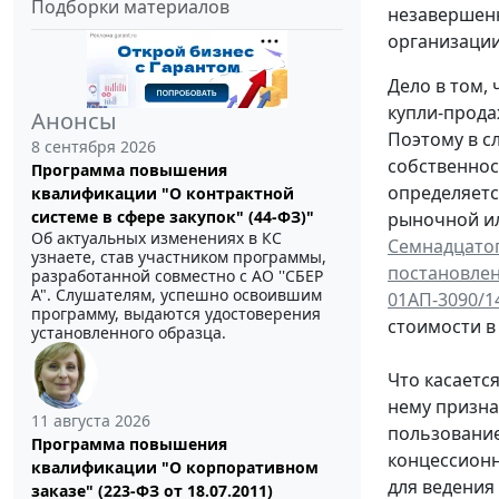
Подборки материалов
незавершенн
организации
Дело в том,
купли-прода
Анонсы
Поэтому в с
8 сентября 2026
собственнос
Программа повышения
определяетс
квалификации "О контрактной
системе в сфере закупок" (44-ФЗ)"
рыночной ил
Об актуальных изменениях в КС
Семнадцатог
узнаете, став участником программы,
постановлен
разработанной совместно с АО ''СБЕР
А". Слушателям, успешно освоившим
01АП-3090/1
программу, выдаются удостоверения
стоимости в
установленного образца.
Что касаетс
нему призна
11 августа 2026
пользование
Программа повышения
концессионн
квалификации "О корпоративном
для ведения
заказе" (223-ФЗ от 18.07.2011)