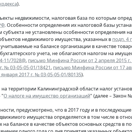
кодекса
).
ъекты недвижимости, налоговая база по которым опред
РФ
. Особенности определения их налоговой базы устана
м субъекта не установлены особенности определения на
бъектов недвижимого имущества, указанных в
подп. 4 п
учитываемые на балансе организации в качестве товар
 бухгалтерского учета, не облагаются налогом на имуще
-4-11/7028@
,
письмо Минфина России от 2 апреля 2015 г. 
г. № 03-05-05-01/18421
,
письмо Минфина России от 17 авгу
 января 2017 г. № 03-05-05-01/80135
).
м на территории Калининградской области налог устано
 "
О налоге на имущество организаций
" (далее – Закон №
тности, предусмотрено, что в 2017 году и в последующи
движимого имущества определяется в том числе в отн
 на балансе в качестве объектов основных средств в по
стечении одного года со дня принятия указанных объекто