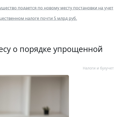
мущество подается по новому месту постановки на учет
ественном налоге почти 5 млрд руб.
есу о порядке упрощенной
Налоги и бухучет