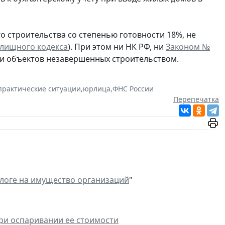
 строительства со степенью готовности 18%, не
Жилищного кодекса
). При этом ни НК РФ, ни
Законом №
ии объектов незавершенных строительством.
практические ситуации
,
юрлица
,
ФНС России
Перепечатка
логе на имущество организаций
"
ри оспаривании ее стоимости