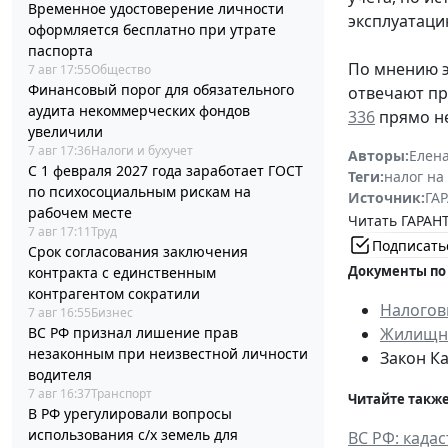
Временное удостоверение личности
эксплуатаци
оформляется бесплатно при утрате
паспорта
По мнению э
7 авг 17:55
Общество
Финансовый порог для обязательного
отвечают пр
аудита некоммерческих фондов
336
прямо не
увеличили
7 авг 17:36
Налоги и бухучет
Авторы:
Елен
С 1 февраля 2027 года заработает ГОСТ
Теги:
налог на
по психосоциальным рискам на
Источник:
ГАР
рабочем месте
Читать ГАРАНТ
7 авг 17:11
Труд
Подписать
Срок согласования заключения
Документы по
контракта с единственным
контрагентом сократили
Налогов
7 авг 16:55
Бизнес
ВС РФ признал лишение прав
Жилищны
незаконным при неизвестной личности
Закон Ка
водителя
7 авг 16:37
Транспорт
Читайте также
В РФ урегулировали вопросы
использования с/х земель для
ВС РФ: када