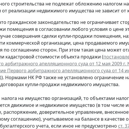
ого строительства не подлежат обложению налогом на
 от реализации недвижимого имущества не зависит от 
 что гражданское законодательство не ограничивает ст
жи помещения в согласовании любого условия о цене эт
лучае совершения сделки купли-продажи помещения, на
ти коммерческой организации, цена продаваемого иму
я по соглашению сторон. При этом такая цена может от
и кадастровой стоимости объекта продажи (
постановл
о арбитражного апелляционного суда от 12 мая 2009 г. 
ие Первого арбитражного апелляционного суда от 14 ию
4
). Нормами НК РФ также не установлено ограничение 
 договорах купли-продажи недвижимого имущества.
я налога на имущество организаций, то объектами нал
ется движимое и недвижимое имущество (в том числе и
, распоряжение, доверительное управление, внесенное
ому соглашению), учитываемое на балансе в качестве о
 бухгалтерского учета, если иное не предусмотрено
ст. 3