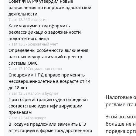
Совет ФПА РФ утвердил новые
разъяснения по вопросам адвокатской
деятельности
7 авг 13:56
Профессия
Каким документом оформить
реклассификацию задолженности
подотчетного лица
7 авг 13:37
Бюджетный учет
Определены особенности включения
частных медорганизаций в реестр
системы ОМС
7 авг 13:19
Социальная сфера
Спецрежим НПД вправе применять
несовершеннолетние в возрасте от 14
до 18 лет
7 авг 12:58
Налоги и бухучет
Налоговые о
При госрегистрации судна определят
регламента 
соответствие идентифицирующим
признакам
Этой возмож
7 авг 12:34
Транспорт
больше не н
В Госдуме предложили заменить ЕГЭ
аттестацией в форме государственного
порядка орг