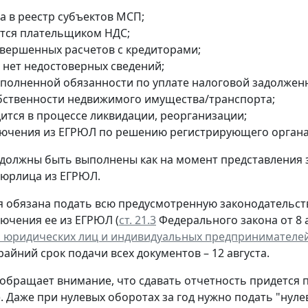
а в реестр субъектов МСП;
ется плательщиком НДС;
авершенных расчетов с кредиторами;
 нет недостоверных сведений;
сполненной обязанности по уплате налоговой задолжен
обственности недвижимого имущества/транспорта;
дится в процессе ликвидации, реорганизации;
лючения из ЕГРЮЛ по решению регистрирующего органа
 должны быть выполнены как на момент представления 
 юрлица из ЕГРЮЛ.
 обязана подать всю предусмотренную законодательств
лючения ее из ЕГРЮЛ (
ст. 21.3
Федерального закона от 8 а
 юридических лиц и индивидуальных предпринимателе
крайний срок подачи всех документов – 12 августа.
обращает внимание, что сдавать отчетность придется 
. Даже при нулевых оборотах за год нужно подать "нул