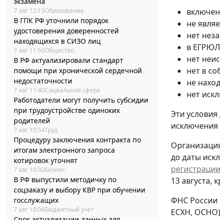
экзамена
7 авг 12:15
Образование
включен
В ГПК РФ уточнили порядок
не явля
удостоверения доверенностей
нет нез
находящихся в СИЗО лиц
в ЕГРЮЛ
7 авг 11:56
Общество
нет неи
В РФ актуализировали стандарт
нет в с
помощи при хронической сердечной
недостаточности
не нахо
7 авг 11:40
Социальная сфера
нет иск
Работодатели могут получить субсидии
при трудоустройстве одиноких
Эти условия
родителей
исключения
7 авг 10:54
Труд
Процедуру заключения контракта по
Организация
итогам электронного запроса
до даты иск
котировок уточнят
регистрации
7 авг 10:32
Бизнес
В РФ выпустили методичку по
13 августа, 
соцзаказу и выбору КВР при обучении
ФНС России 
госслужащих
7 авг 10:04
Бюджетный учет
ЕСХН, ОСНО)
Срок актуализации данных для