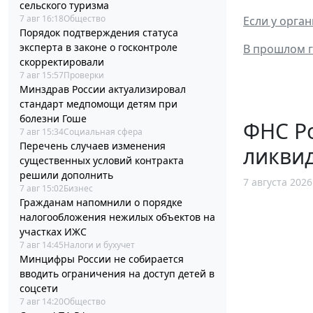
сельского туризма
7 авг 16:18
Общество
Если у орга
Порядок подтверждения статуса
эксперта в законе о госконтроле
В прошлом г
скорректировали
7 авг 15:57
Проверки
Минздрав России актуализировал
стандарт медпомощи детям при
болезни Гоше
ФНС Ро
7 авг 15:34
Социальная сфера
Перечень случаев изменения
ликви
существенных условий контракта
решили дополнить
7 августа 2026
7 авг 15:02
Бизнес
Гражданам напомнили о порядке
налогообложения нежилых объектов на
участках ИЖС
7 авг 14:45
Налоги и бухучет
Минцифры России не собирается
вводить ограничения на доступ детей в
соцсети
7 авг 14:20
Общество