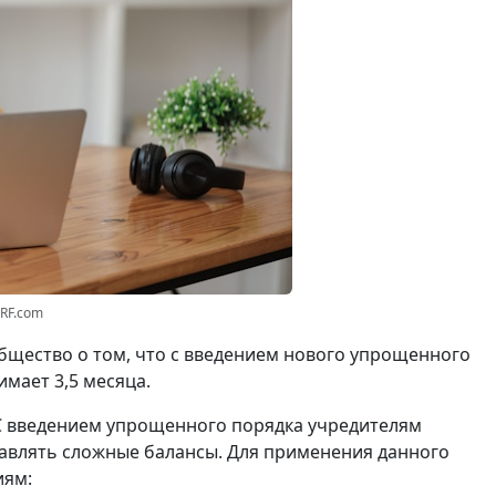
3RF.com
щество о том, что с введением нового упрощенного
мает 3,5 месяца.
С введением упрощенного порядка учредителям
авлять сложные балансы. Для применения данного
иям: