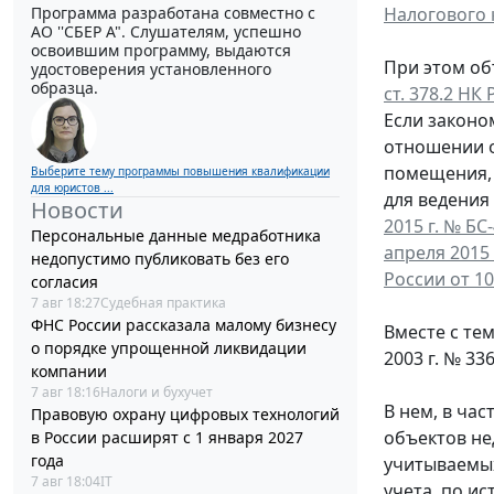
Программа разработана совместно с
Налогового 
АО ''СБЕР А". Слушателям, успешно
освоившим программу, выдаются
При этом об
удостоверения установленного
образца.
ст. 378.2 НК 
Если законо
отношении о
помещения, 
Выберите тему программы повышения квалификации
для юристов ...
для ведения
Новости
2015 г. № БС
Персональные данные медработника
апреля 2015 
недопустимо публиковать без его
России от 10
согласия
7 авг 18:27
Судебная практика
ФНС России рассказала малому бизнесу
Вместе с те
о порядке упрощенной ликвидации
2003 г. № 336
компании
7 авг 18:16
Налоги и бухучет
В нем, в час
Правовую охрану цифровых технологий
объектов не
в России расширят с 1 января 2027
года
учитываемых
7 авг 18:04
IT
учета, по и