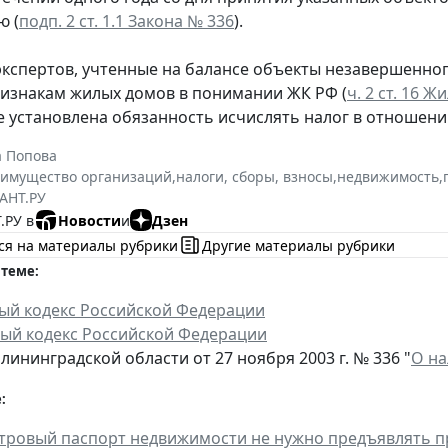
ю (
подп. 2 ст. 1.1 Закона № 336
).
кспертов, учтенные на балансе объекты незавершенного
изнакам жилых домов в понимании ЖК РФ (
ч. 2 ст. 16 
 установлена обязанность исчислять налог в отношен
а Попова
 имущество организаций
,
налоги, сборы, взносы
,
недвижимость
,
АНТ.РУ
.РУ в
Новости
и
Дзен
ся на материалы рубрики
Другие материалы рубрики
 теме:
ый кодекс Российской Федерации
й кодекс Российской Федерации
лининградской области от 27 ноября 2003 г. № 336 "
О на
:
стровый паспорт недвижимости не нужно предъявлять п