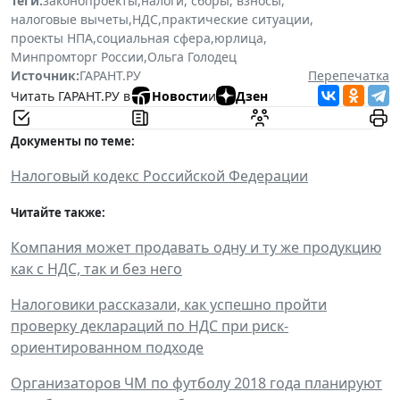
Теги:
законопроекты
,
налоги, сборы, взносы
,
налоговые вычеты
,
НДС
,
практические ситуации
,
проекты НПА
,
социальная сфера
,
юрлица
,
Минпромторг России
,
Ольга Голодец
Источник:
ГАРАНТ.РУ
Перепечатка
Читать ГАРАНТ.РУ в
Новости
и
Дзен
Документы по теме:
Налоговый кодекс Российской Федерации
Читайте также:
Компания может продавать одну и ту же продукцию
как с НДС, так и без него
Налоговики рассказали, как успешно пройти
проверку деклараций по НДС при риск-
ориентированном подходе
Организаторов ЧМ по футболу 2018 года планируют