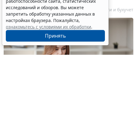
работоспособности сайта, статистических
исследований и обзоров. Вы можете
7 августа 2026 18:16
Налоги и бухучет
запретить обработку указанных данных в
настройках браузера. Пожалуйста,
ознакомьтесь с условиями их обработки
.
Принять
© treeratw/ Фотобанк 123RF.com
Налоговые органы на официальном сайте
информируют бизнес-сообщество о том, что с
введением нового упрощенного регламента