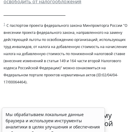
освободить от налогообложения
______________________________
1
С паспортом проекта федерального закона Минпромторга России "О
внесении проекта федерального закона, направленного на замену
действующей льготы по освобождению организаций, использующих
труд инвалидов, от налога на добавленную стоимость на начисление
налога на добавленную стоимость по пониженной налоговой ставке
(внесение изменений в статьи 149 и 164 части второй Налогового
кодекса Российской Федерации)" можно ознакомиться на
Федеральном портале проектов нормативных актов (ID:02/04/04-
17/00064464).
ФНС России рассказала малому
Мы обрабатываем локальные данные
браузера и используем инструменты
бизнесу о порядке упрощенной
аналитики в целях улучшения и обеспечения
ликвидации компании