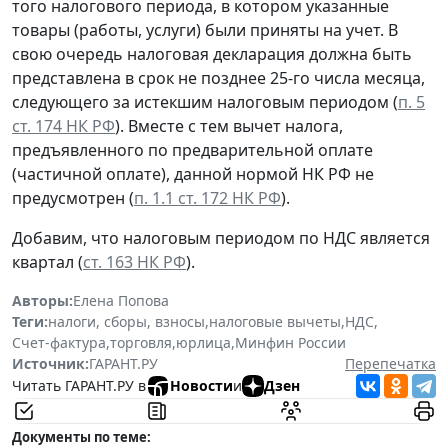
того налогового периода, в котором указанные
товары (работы, услуги) были приняты на учет. В
свою очередь налоговая декларация должна быть
представлена в срок не позднее 25-го числа месяца,
следующего за истекшим налоговым периодом (
п. 5
ст. 174 НК РФ
). Вместе с тем вычет налога,
предъявленного по предварительной оплате
(частичной оплате), данной нормой НК РФ не
предусмотрен (
п. 1.1 ст. 172 НК РФ
).
Добавим, что налоговым периодом по НДС является
квартал (
ст. 163 НК РФ
).
Авторы:
Елена Попова
Теги:
налоги, сборы, взносы
,
налоговые вычеты
,
НДС
,
Счет-фактура
,
торговля
,
юрлица
,
Минфин России
Источник:
ГАРАНТ.РУ
Перепечатка
Читать ГАРАНТ.РУ в
Новости
и
Дзен
Документы по теме: