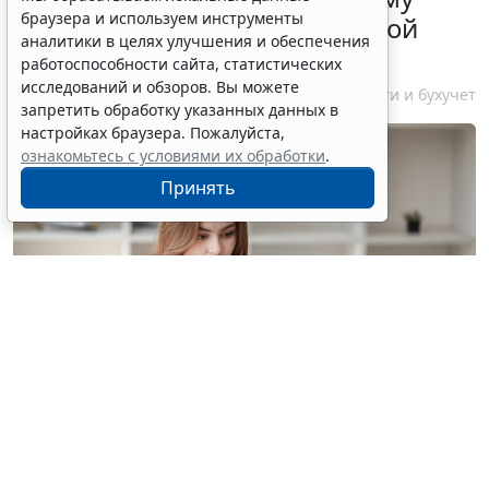
браузера и используем инструменты
бизнесу о порядке упрощенной
аналитики в целях улучшения и обеспечения
ликвидации компании
работоспособности сайта, статистических
исследований и обзоров. Вы можете
7 августа 2026 18:16
Налоги и бухучет
запретить обработку указанных данных в
настройках браузера. Пожалуйста,
ознакомьтесь с условиями их обработки
.
Принять
© treeratw/ Фотобанк 123RF.com