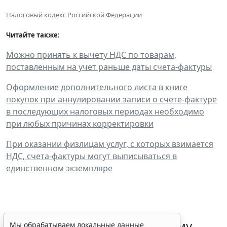
Налоговый кодекс Российской Федерации
Читайте также:
Можно принять к вычету НДС по товарам,
поставленным на учет раньше даты счета-фактуры
Оформление дополнительного листа в книге
покупок при аннулировании записи о счете-фактуре
в последующих налоговых периодах необходимо
при любых причинах корректировки
При оказании физлицам услуг, с которых взимается
НДС, счета-фактуры могут выписываться в
единственном экземпляре
ФНС России рассказала малому
Мы обрабатываем локальные данные