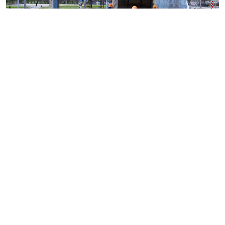
© haritonoff / Фотобанк 123RF.com
Группа законодателей во главе с
Леонидом
Слуцким
внесла на рассмотрение нижней палаты
парламента законопроект об ужесточении правил
миграционного учета на муниципальном уровне.
1
Документ
предусматривает поправки в
ст. 5
Федерального закона от 18 июля 2006 г. № 109-ФЗ "
О
миграционном учете иностранных граждан и лиц
без гражданства в Российской Федерации
".
Инициатива наделяет губернаторов новым
полномочием: согласно проекту, высшие
должностные лица субъектов РФ смогут своим актом