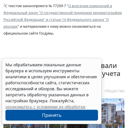
1
С текстом законопроекта № 77209-7 "
О внесении изменений в
Федеральный закон "О государственной поддержке кинематографии
Российской Федерации" и статью 14 Федерального закона "О
рекламе
" и материалами к нему можно ознакомиться на
официальном сайте Госдумы.
Депутаты Госдумы инициировали
Мы обрабатываем локальные данные
браузера и используем инструменты
ужесточение миграционного учета
аналитики в целях улучшения и обеспечения
в регионах
работоспособности сайта, статистических
исследований и обзоров. Вы можете
6 августа 2026 17:20
Общество
запретить обработку указанных данных в
настройках браузера. Пожалуйста,
ознакомьтесь с условиями их обработки
.
Принять