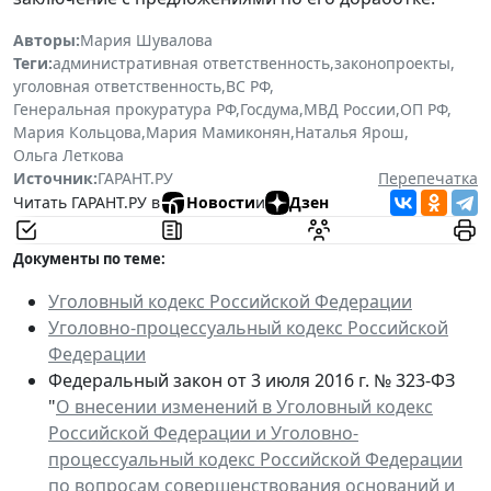
Авторы:
Мария Шувалова
Теги:
административная ответственность
,
законопроекты
,
уголовная ответственность
,
ВС РФ
,
Генеральная прокуратура РФ
,
Госдума
,
МВД России
,
ОП РФ
,
Мария Кольцова
,
Мария Мамиконян
,
Наталья Ярош
,
Ольга Леткова
Источник:
ГАРАНТ.РУ
Перепечатка
Читать ГАРАНТ.РУ в
Новости
и
Дзен
Документы по теме:
Уголовный кодекс Российской Федерации
Уголовно-процессуальный кодекс Российской
Федерации
Федеральный закон от 3 июля 2016 г. № 323-ФЗ
"
О внесении изменений в Уголовный кодекс
Российской Федерации и Уголовно-
процессуальный кодекс Российской Федерации
по вопросам совершенствования оснований и