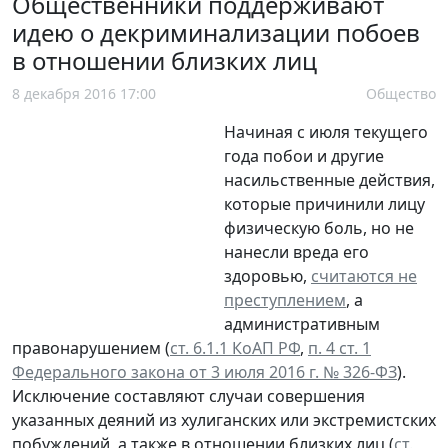
Общественники поддерживают
идею о декриминализации побоев
в отношении близких лиц
8 декабря 2016 17:00
Общество
Начиная с июля текущего
года побои и другие
насильственные действия,
которые причинили лицу
физическую боль, но не
нанесли вреда его
здоровью,
считаются не
преступлением
, а
административным
правонарушением (
ст. 6.1.1 КоАП РФ
,
п. 4 ст. 1
Федерального закона от 3 июля 2016 г. № 326-ФЗ
).
Исключение составляют случаи совершения
указанных деяний из хулиганских или экстремистских
побуждений, а также в отношении близких лиц (
ст.