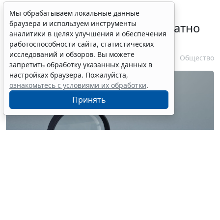
Временное удостоверение
Мы обрабатываем локальные данные
браузера и используем инструменты
личности оформляется бесплатно
аналитики в целях улучшения и обеспечения
при утрате паспорта
работоспособности сайта, статистических
исследований и обзоров. Вы можете
7 августа 2026 17:55
Общество
запретить обработку указанных данных в
настройках браузера. Пожалуйста,
ознакомьтесь с условиями их обработки
.
Принять
© ilixe48 / Фотобанк 123RF.com
Россиянам напомнили, как подтвердить свою