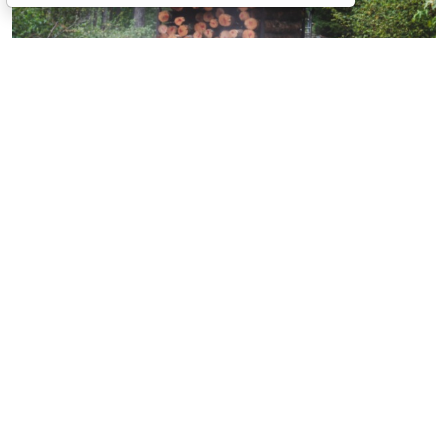
© experiencesnw / Фотобанк 123RF.com
При строительстве, реконструкции, капремонте
рекреационных объектов запрещены не только
сплошные, но и выборочные рубки (
Федеральный
закон от 4 августа 2026 г. № 303-ФЗ
).
Теги:
2026
,
государственный контроль (надзор)
,
МСБ
,
экология и охрана природы
,
юрлица
Источник:
Система ГАРАНТ
Перепечатка
Читать ГАРАНТ.РУ в
Новости
и
Дзен
Документы по теме:
Лесной кодекс Российской Федерации