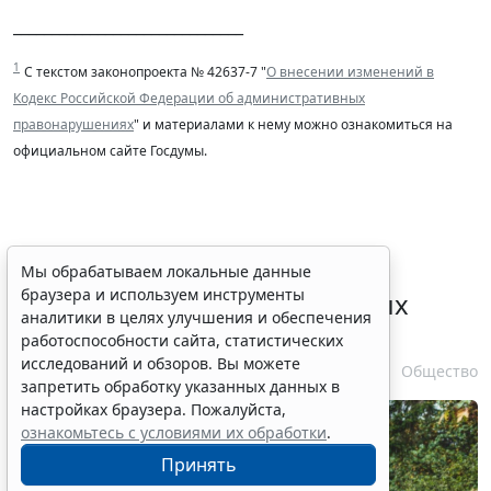
______________________________
1
С текстом законопроекта № 42637-7 "
О внесении изменений в
Кодекс Российской Федерации об административных
правонарушениях
" и материалами к нему можно ознакомиться на
официальном сайте Госдумы.
Выборочные рубки леса для
Мы обрабатываем локальные данные
браузера и используем инструменты
строительства рекреационных
аналитики в целях улучшения и обеспечения
объектов запретили
работоспособности сайта, статистических
исследований и обзоров. Вы можете
6 августа 2026 16:41
Общество
запретить обработку указанных данных в
настройках браузера. Пожалуйста,
ознакомьтесь с условиями их обработки
.
Принять