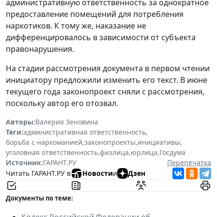
административную ответственность за однократное
предоставление помещений для потребления
наркотиков. К тому же, наказание не
дифференцировалось в зависимости от субъекта
правонарушения.
На стадии рассмотрения документа в первом чтении
инициатору предложили изменить его текст. В июне
текущего года законопроект сняли с рассмотрения,
поскольку автор его отозвал.
Авторы:
Валерия Зеновина
Теги:
административная ответственность
,
борьба с наркоманией
,
законопроекты
,
инициативы
,
уголовная ответственность
,
физлица
,
юрлица
,
Госдума
Источник:
ГАРАНТ.РУ
Перепечатка
Читать ГАРАНТ.РУ в
Новости
и
Дзен
Документы по теме:
Кодекс Российской Федерации об