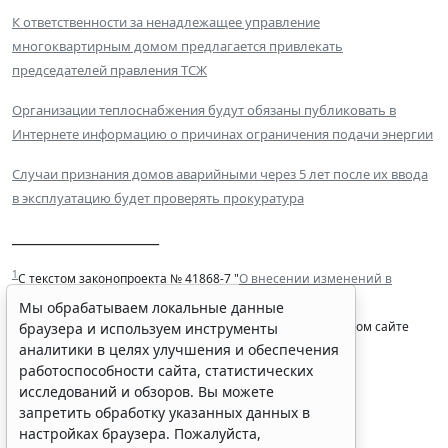
К ответственности за ненадлежащее управление
многоквартирным домом предлагается привлекать
председателей правления ТСЖ
Организации теплоснабжения будут обязаны публиковать в
Интернете информацию о причинах ограничения подачи энергии
Случаи признания домов аварийными через 5 лет после их ввода
в эксплуатацию будет проверять прокуратура
_____________________
1
С текстом законопроекта № 41868-7 "
О внесении изменений в
статью 46 Жилищного кодекса Российской Федерации
" и
Мы обрабатываем локальные данные
материалами к нему можно ознакомиться на официальном сайте
браузера и используем инструменты
аналитики в целях улучшения и обеспечения
Госдумы.
работоспособности сайта, статистических
исследований и обзоров. Вы можете
запретить обработку указанных данных в
настройках браузера. Пожалуйста,