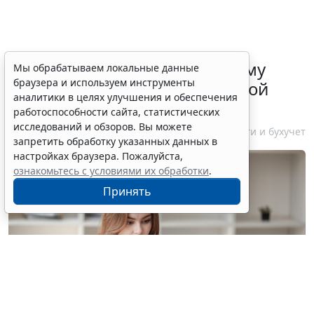
ФНС России рассказала малому
Мы обрабатываем локальные данные
браузера и используем инструменты
бизнесу о порядке упрощенной
аналитики в целях улучшения и обеспечения
ликвидации компании
работоспособности сайта, статистических
исследований и обзоров. Вы можете
7 августа 2026 18:16
Налоги и бухучет
запретить обработку указанных данных в
настройках браузера. Пожалуйста,
ознакомьтесь с условиями их обработки
.
Принять