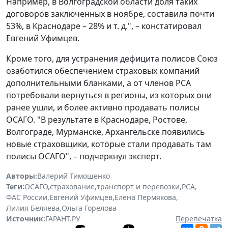
Например, в Волгоградской области доля таких
договоров заключенных в ноябре, составила почти
53%, в Краснодаре – 28% и т. д.", – констатировал
Евгений Уфимцев.
Кроме того, для устранения дефицита полисов Союз
озаботился обеспечением страховых компаний
дополнительными бланками, а от членов РСА
потребовали вернуться в регионы, из которых они
ранее ушли, и более активно продавать полисы
ОСАГО. "В результате в Краснодаре, Ростове,
Волгограде, Мурманске, Архангельске появились
новые страховщики, которые стали продавать там
полисы ОСАГО", – подчеркнул эксперт.
Авторы:
Валерий Тимошенко
Теги:
ОСАГО
,
страхование
,
транспорт и перевозки
,
РСА
,
ФАС России
,
Евгений Уфимцев
,
Елена Пермякова
,
Лилия Беляева
,
Ольга Горелова
Источник:
ГАРАНТ.РУ
Перепечатка