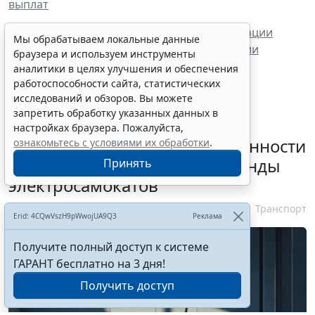
выплат
РСА поддерживает идею о лишении аттестации
Мы обрабатываем локальные данные
экспертов-техников в ОСАГО при нарушении
браузера и используем инструменты
требований экспертизы
аналитики в целях улучшения и обеспечения
работоспособности сайта, статистических
исследований и обзоров. Вы можете
запретить обработку указанных данных в
настройках браузера. Пожалуйста,
Россиянам разъяснили особенности
ознакомьтесь с условиями их обработки
.
использования сервисов аренды
Принять
электросамокатов
6 августа 2026 18:03
Транспорт
Erid: 4CQwVszH9pWwojUA9Q3
Реклама
Получите полный доступ к системе
ГАРАНТ бесплатно на 3 дня!
Получить доступ