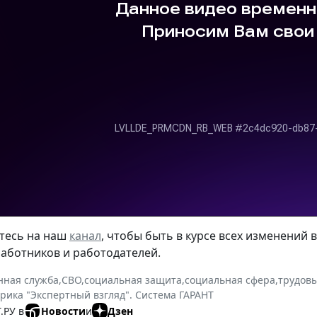
тесь на наш
канал
, чтобы быть в курсе всех изменений
работников и работодателей.
нная служба
,
СВО
,
социальная защита
,
социальная сфера
,
трудов
рика "Экспертный взгляд". Система ГАРАНТ
.РУ в
Новости
и
Дзен