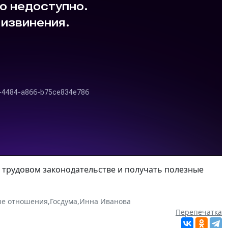
 в трудовом законодательстве и получать полезные
ые отношения
,
Госдума
,
Инна Иванова
Перепечатка