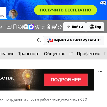
м
Войти
Eng
Перейти в систему ГАРАНТ
ование
Транспорт
Общество
IT
Профессия
П
ки по трудовым спорам работников-участников СВО