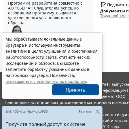
Программа разработана совместно с
Подписать
АО ''СБЕР А". Слушателям, успешно
Документы п
освоившим программу, выдаются
Трудовой код
удостоверения установленного
образца.
Мы обрабатываем локальные данные
Выберите тему программы повышения квалификации
браузера и используем инструменты
для юристов ...
аналитики в целях улучшения и обеспечения
работоспособности сайта, статистических
исследований и обзоров. Вы можете
запретить обработку указанных данных в
настройках браузера. Пожалуйста,
ознакомьтесь с условиями их обработки
.
© ООО "НПП "ГАРАНТ-СЕРВИС", 2026. Система ГАРАНТ выпускае
Принять
участниками Российской ассоциации правовой информации Г
Все права на материалы сайта ГАРАНТ.РУ принадлежат ООО "
Полное или частичное воспроизведение материалов возможн
Правила использования портала.
Erid: 4CQwVszH9pWwojUA9Q3
Реклама
Портал ГАРАНТ.РУ зарегистрирован в качестве сетевого изда
надзору в сфере связи,информационных технологий и массо
Получите полный доступ к системе
(Роскомнадзором), Эл № ФС77-58365 от 18 июня 2014 года.