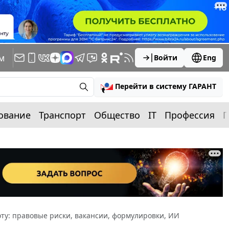
м
Войти
Eng
Перейти в систему ГАРАНТ
ование
Транспорт
Общество
IT
Профессия
П
оту: правовые риски, вакансии, формулировки, ИИ