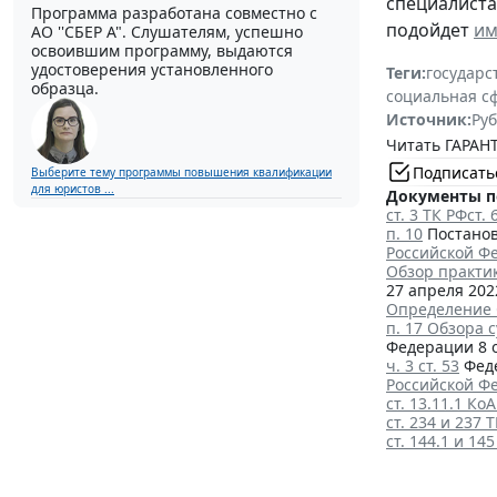
специалиста
Программа разработана совместно с
подойдет
им
АО ''СБЕР А". Слушателям, успешно
освоившим программу, выдаются
удостоверения установленного
Теги:
государс
образца.
социальная с
Источник:
Руб
Читать ГАРАНТ
Подписать
Выберите тему программы повышения квалификации
для юристов ...
Документы п
cт. 3 ТК РФ
ст. 
п. 10
Постановл
Российской Ф
Обзор практик
27 апреля 202
Определение С
п. 17 Обзора 
Федерации 8 о
ч. 3 ст. 53
Феде
Российской Ф
ст. 13.11.1 Ко
ст. 234 и 237 
cт. 144.1 и 14