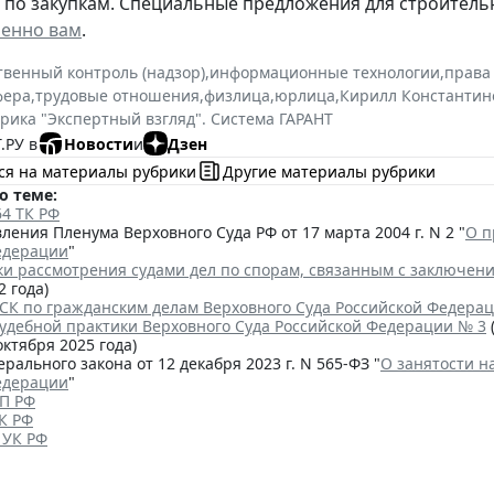
 по закупкам. Специальные предложения для строитель
енно вам
.
твенный контроль (надзор)
,
информационные технологии
,
права
фера
,
трудовые отношения
,
физлица
,
юрлица
,
Кирилл Константин
рика "Экспертный взгляд". Система ГАРАНТ
.РУ в
Новости
и
Дзен
ся на материалы рубрики
Другие материалы рубрики
о теме:
64 ТК РФ
ения Пленума Верховного Суда РФ от 17 марта 2004 г. N 2 "
О п
едерации
"
и рассмотрения судами дел по спорам, связанным с заключени
2 года)
К по гражданским делам Верховного Суда Российской Федерации
судебной практики Верховного Суда Российской Федерации № 3
ктября 2025 года)
рального закона от 12 декабря 2023 г. N 565-ФЗ "
О занятости н
едерации
"
АП РФ
ТК РФ
5 УК РФ