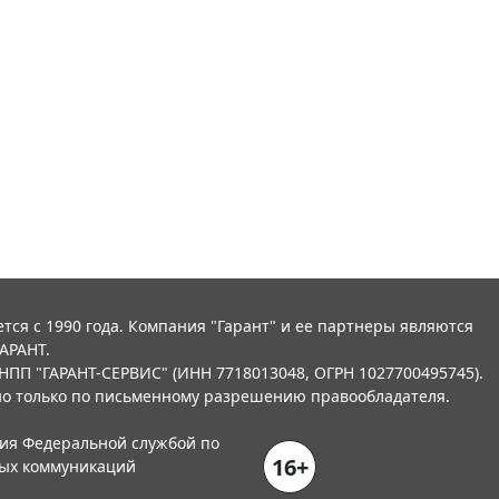
тся с 1990 года. Компания "Гарант" и ее партнеры являются
АРАНТ.
НПП "ГАРАНТ-СЕРВИС" (ИНН 7718013048, ОГРН 1027700495745).
о только по письменному разрешению правообладателя.
ния Федеральной службой по
16+
вых коммуникаций