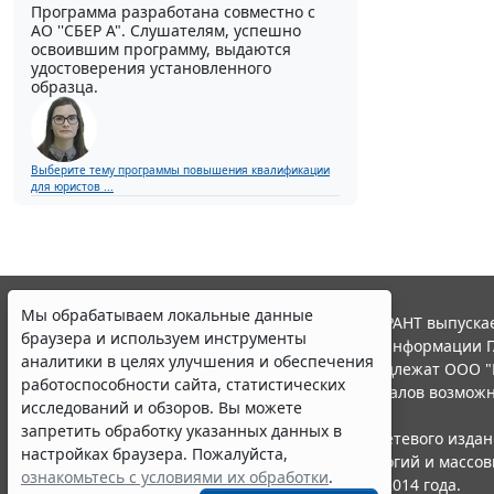
Программа разработана совместно с
АО ''СБЕР А". Слушателям, успешно
освоившим программу, выдаются
удостоверения установленного
образца.
Выберите тему программы повышения квалификации
для юристов ...
Мы обрабатываем локальные данные
© ООО "НПП "ГАРАНТ-СЕРВИС", 2026. Система ГАРАНТ выпускае
браузера и используем инструменты
участниками Российской ассоциации правовой информации Г
аналитики в целях улучшения и обеспечения
Все права на материалы сайта ГАРАНТ.РУ принадлежат ООО "
работоспособности сайта, статистических
Полное или частичное воспроизведение материалов возможн
исследований и обзоров. Вы можете
Правила использования портала.
запретить обработку указанных данных в
Портал ГАРАНТ.РУ зарегистрирован в качестве сетевого изда
настройках браузера. Пожалуйста,
надзору в сфере связи,информационных технологий и массо
ознакомьтесь с условиями их обработки
.
(Роскомнадзором), Эл № ФС77-58365 от 18 июня 2014 года.