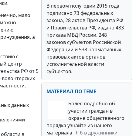
ики.
В первом полугодии 2015 года
подписано 73 федеральных
онечно, мало
закона, 28 актов Президента РФ
 можно
и Правительства РФ, издано 483
нению
приказа МВД России, 248
принуждения, а
законов субъектов Российской
Федерации и 538 нормативных
ствию с
правовых актов органов
ый центр
исполнительной власти
ельства РФ от 5
субъектов.
е волонтерских
частности,
МАТЕРИАЛ ПО ТЕМЕ
Более подробно об
ьных данных
участии граждан в
охране общественного
делениями
порядка узнайте из нашего
материала "
Я б в дружинники
 области в