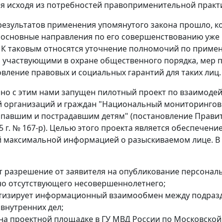
я исходя из потребностей правоприменительной практ
результатов применения упомянутого закона прошло, к
 основные направления по его совершенствованию уже
 К таковым относятся уточнение полномочий по приме
 участвующими в охране общественного порядка, мер 
овление правовых и социальных гарантий для таких лиц.
о с этим нами запущен пилотный проект по взаимодей
й организаций и граждан "Национальный мониторингов
авшим и пострадавшим детям" (постановление Правит
5 г. № 167-р). Целью этого проекта является обеспечени
 максимальной информацией о разыскиваемом лице. В 
т разрешение от заявителя на опубликование персонал
но отсутствующего несовершеннолетнего;
тизирует информационный взаимообмен между подраз
 внутренних дел;
 на проектной площадке в ГУ МВД России по Московской