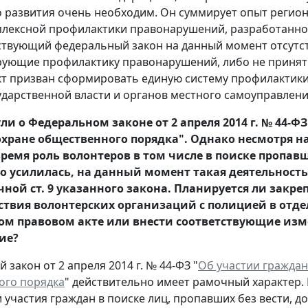
 развития очень необходим. Он суммирует опыт регион
лексной профилактики правонарушений, разработанно
ствующий федеральный закон на данный момент отсутств
ующие профилактику правонарушений, либо не приняты,
кт призван сформировать единую систему профилактик
ударственной власти и органов местного самоуправлени
и о Федеральном законе от 2 апреля 2014 г. № 44-Ф
хране общественного порядка". Однако несмотря на 
время роль волонтеров в том числе в поиске пропа
о усилилась, на данный момент такая деятельность
ной ст. 9 указанного закона. Планируется ли закре
твия волонтерских организаций с полицией в отд
м правовом акте или внести соответствующие изм
ие?
закон от 2 апреля 2014 г. № 44-ФЗ "
Об участии граждан
ого порядка
" действительно имеет рамочный характер. 
 участия граждан в поиске лиц, пропавших без вести, 