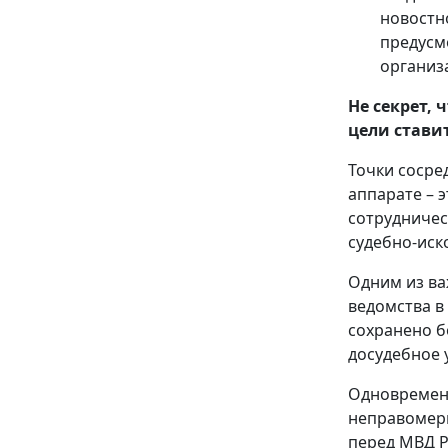
новостн
предусм
организ
Не секрет,
цели стави
Точки сосре
аппарате – 
сотрудничес
судебно-иск
Одним из ва
ведомства в
сохранено б
досудебное 
Одновремен
неправомерн
перед МВД Р