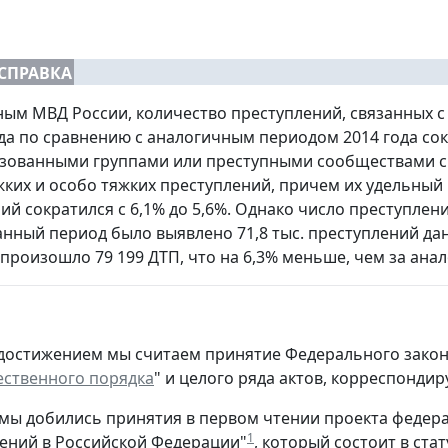
СПРАВКА
ным МВД России, количество преступлений, связанных 
да по сравнению с аналогичным периодом 2014 года сокр
зованными группами или преступными сообществами с 
яжких и особо тяжких преступлений, причем их удельный
ий сократился с 6,1% до 5,6%. Однако число преступле
занный период было выявлено 71,8 тыс. преступлений да
 произошло 79 199 ДТП, что на 6,3% меньше, чем за ана
остижением мы считаем принятие Федерального закона 
ственного порядка
" и целого ряда актов, корреспонди
 мы добились принятия в первом чтении проекта федер
1
ений в Российской Федерации"
, который состоит в ста