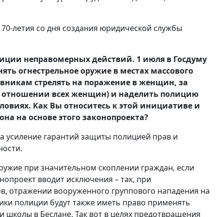
70-летия со дня создания юридической службы
иции неправомерных действий. 1 июля в Госдуму
ть огнестрельное оружие в местах массового
ивникам стрелять на поражение в женщин, за
 отношении всех женщин) и наделить полицию
ловиях. Как Вы относитесь к этой инициативе и
она на основе этого законопроекта?
на усиление гарантий защиты полицией прав и
ности.
ружие при значительном скоплении граждан, если
онопроект вводит исключения – так, при
в, отражении вооруженного группового нападения на
ники полиции будут также иметь право применять
и школы в Беслане. Так вот в целях предотвращения