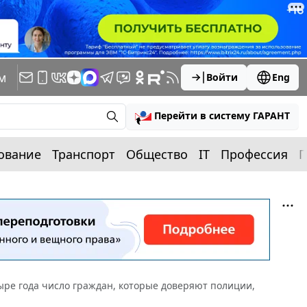
м
Войти
Eng
Перейти в систему ГАРАНТ
ование
Транспорт
Общество
IT
Профессия
П
ыре года число граждан, которые доверяют полиции,