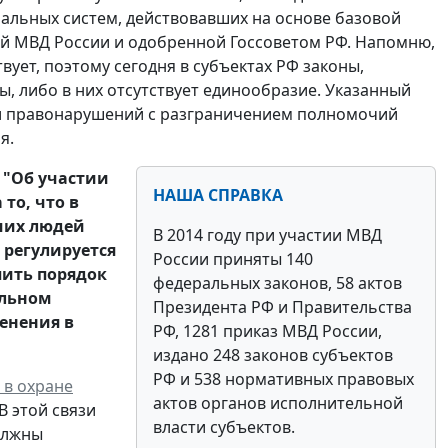
альных систем, действовавших на основе базовой
й МВД России и одобренной Госсоветом РФ. Напомню,
ует, поэтому сегодня в субъектах РФ законы,
 либо в них отсутствует единообразие. Указанный
и правонарушений с разграничением полномочий
я.
З "Об участии
НАША СПРАВКА
то, что в
вших людей
В 2014 году при участии МВД
 регулируется
России приняты 140
пить порядок
федеральных законов, 58 актов
ельном
Президента РФ и Правительства
енения в
РФ, 1281 приказ МВД России,
издано 248 законов субъектов
РФ и 538 нормативных правовых
 в охране
актов органов исполнительной
В этой связи
власти субъектов.
должны