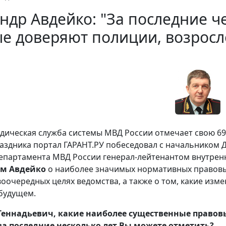
ндр Авдейко: "За последние ч
е доверяют полиции, возросл
дическая служба системы МВД России отмечает свою 69
аздника портал ГАРАНТ.РУ побеседовал с начальником 
епартамента МВД России генерал-лейтенантом внутрен
ом Авдейко
о наиболее значимых нормативных правовы
воочередных целях ведомства, а также о том, какие изм
 будущем.
Геннадьевич, какие наиболее существенные правов
за последние несколько лет Вы можете отметить?