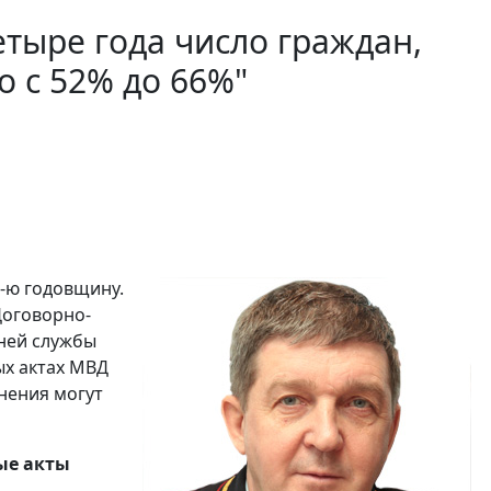
етыре года число граждан,
о с 52% до 66%"
-ю годовщину.
Договорно-
ней службы
х актах МВД
енения могут
ые акты