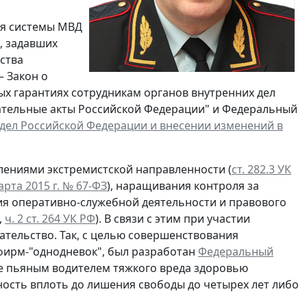
ия системы МВД
, задавших
ства
 – Закон о
ых гарантиях сотрудникам органов внутренних дел
ательные акты Российской Федерации" и Федеральный
 дел Российской Федерации и внесении изменений в
лениями экстремистской направленности (
ст. 282.3 УК
рта 2015 г. № 67-ФЗ
), наращивания контроля за
ия оперативно-служебной деятельности и правового
,
ч. 2 ст. 264 УК РФ
). В связи с этим при участии
ательство. Так, с целью совершенствования
фирм-"однодневок", был разработан
Федеральный
ние пьяным водителем тяжкого вреда здоровью
ность вплоть до лишения свободы до четырех лет либо