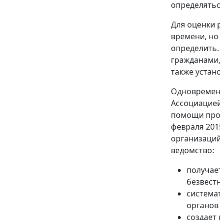
определятьс
Для оценки 
времени, но
определить.
гражданами,
также устан
Одновременн
Ассоциацие
помощи проп
февраля 201
организаций
ведомство:
получае
безвест
система
органов
создает