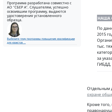
Программа разработана совместно с
АО ''СБЕР А". Слушателям, успешно
освоившим программу, выдаются
удостоверения установленного
НАША 
образца.
По дан
2015 го
Выберите тему программы повышения квалификации
Органи
для юристов ...
тыс. т
категор
за ука
ГИБДД,
Отдельным д
охране обще
Кроме того,
правонаруш