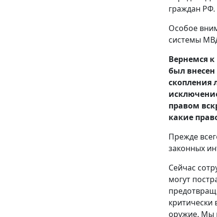
граждан РФ.
Особое вним
системы МВД
Вернемся к
был внесен
скопления 
исключение
правом вск
какие прав
Прежде всег
законных ин
Сейчас сотр
могут постр
предотвраще
критически 
оружие. Мы 