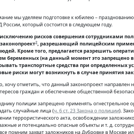
ание мы уделяем подготовке к юбилею – празднованию 
 России, который состоится в следующем году.
 исключению рисков совершения сотрудниками пол
2
 законопроект
, разрешающий полицейским применя
людей. Кроме того, предлагается разрешить операт
м беременных (на данный момент это запрещено в
рывать транспортные средства при определенных ус
овые риски могут возникнуть в случае принятия зак
о, хочу отметить, что данный законопроект направлен 
тересов граждан и обеспечение общественной безопас
уднику полиции запрещено применять огнестрельное о
адать случайные лица (
ч. 6 ст. 23 Закона о полиции
). Зак
нии террористического акта, освобождении заложнико
важные и потенциально опасные объекты и т. д. сотруд
все помним захват заложников на Дубровке в Москве ил