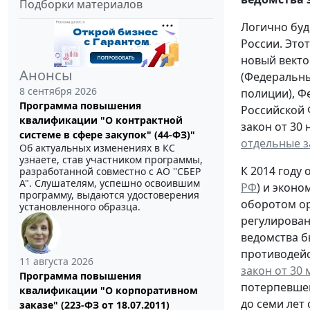
Подборки материалов
Логично буд
России. Это
новый векто
Анонсы
(Федеральный
8 сентября 2026
полиции), Ф
Программа повышения
Российской 
квалификации "О контрактной
закон от 30 
системе в сфере закупок" (44-ФЗ)"
отдельные з
Об актуальных изменениях в КС
узнаете, став участником программы,
К 2014 году
разработанной совместно с АО ''СБЕР
А". Слушателям, успешно освоившим
РФ
) и экон
программу, выдаются удостоверения
оборотом ор
установленного образца.
регулирован
ведомства б
противодейс
11 августа 2026
закон от 30 
Программа повышения
потерпевшег
квалификации "О корпоративном
до семи лет 
заказе" (223-ФЗ от 18.07.2011)