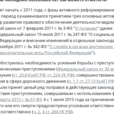
ет начать с 2011 года, с фазы активного реформирован
т период ознаменовался принятием трех основных актов
р развития правового обеспечения деятельности ведом
 закон от 7 февраля 2011 г. № 3-ФЗ "
О полиции
" (далее
едеральный закон 19 июля 2011 г. № 247-ФЗ "О социальн
Федерации и внесении изменений в отдельные законод
ноября 2011 г. № 342-ФЗ "
О службе в органах внутренних
аконодательные акты Российской Федерации
").
 обострилась необходимость усиления борьбы с преступ
омическими преступлениями (
Федеральный закон от 30 ма
ужия (
ст. 20.8 КоАП РФ
,
ст. 224 УК РФ
), совершенствован
ия в сфере дорожного движения (
п. 1.1 ст. 27.13 КоАП РФ
ыли принят целый ряд поправок в действующее законод
твия преступлениям, совершаемым с использованием 
марта 2015 г. № 67-ФЗ
. А с 1 июля 2015 года за причине
о или его смерти предусмотрена уголовная ответствен
соответственно (
ч. 2
,
4 ст. 264 УК РФ
).