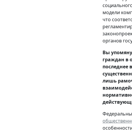
социального
модели комп
что соответ
регламентир
законопрое
органов гос
Вы упомянул
граждан в о
последнее 
существенн
лишь рамоч
взаимодейс
нормативно
действующ
Федеральный 
общественн
особенности