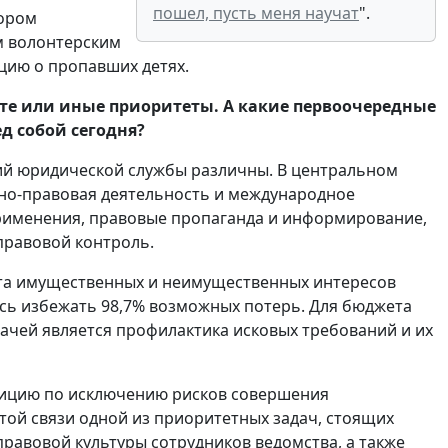
пошел, пусть меня научат
".
тором
м волонтерским
цию о пропавших детях.
т те или иные приоритеты. А какие первоочередные
д собой сегодня?
ний юридической службы различны. В центральном
нно-правовая деятельность и международное
рименения, правовые пропаганда и информирование,
 правовой контроль.
та имущественных и неимущественных интересов
лось избежать 98,7% возможных потерь. Для бюджета
дачей является профилактика исковых требований и их
зицию по исключению рисков совершения
той связи одной из приоритетных задач, стоящих
равовой культуры сотрудников ведомства, а также