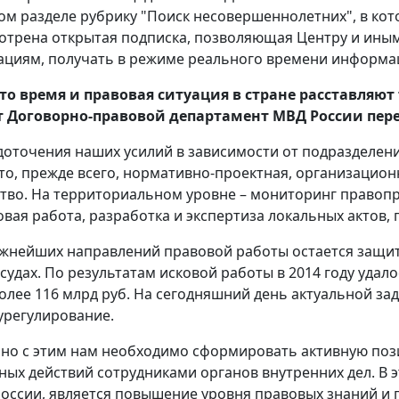
ом разделе рубрику "Поиск несовершеннолетних", в ко
отрена открытая подписка, позволяющая Центру и ины
ациям, получать в режиме реального времени информа
 что время и правовая ситуация в стране расставляю
т Договорно-правовой департамент МВД России пере
доточения наших усилий в зависимости от подразделе
это, прежде всего, нормативно-проектная, организацио
тво. На территориальном уровне – мониторинг правоп
овая работа, разработка и экспертиза локальных актов,
жнейших направлений правовой работы остается защи
 судах. По результатам исковой работы в 2014 году уда
олее 116 млрд руб. На сегодняшний день актуальной за
урегулирование.
но с этим нам необходимо сформировать активную по
ых действий сотрудниками органов внутренних дел. В э
оссии, является повышение уровня правовых знаний и п