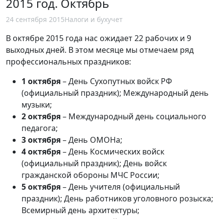
2015 год. Октябрь
24 сентября 2015
Налоги и бухучет
В октябре 2015 года нас ожидает 22 рабочих и 9
выходных дней. В этом месяце мы отмечаем ряд
профессиональных праздников:
1 октября
– День Сухопутных войск РФ
(официальный праздник); Международный день
музыки;
2 октября
– Международный день социального
педагога;
3 октября
– День ОМОНа;
4 октября
– День Космических войск
(официальный праздник); День войск
гражданской обороны МЧС России;
5 октября
– День учителя (официальный
праздник); День работников уголовного розыска;
Всемирный день архитектуры;