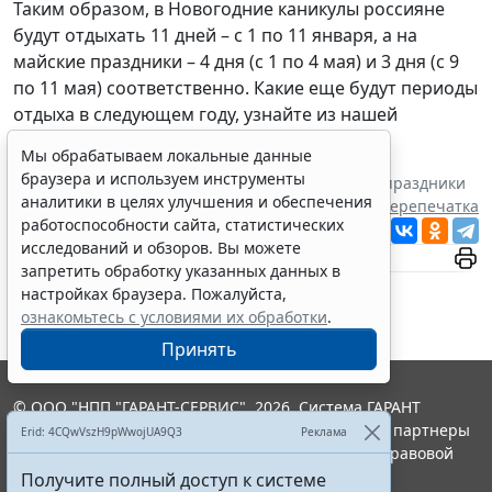
Таким образом, в Новогодние каникулы россияне
будут отдыхать 11 дней – с 1 по 11 января, а на
майские праздники – 4 дня (с 1 по 4 мая) и 3 дня (с 9
по 11 мая) соответственно. Какие еще будут периоды
отдыха в следующем году, узнайте из нашей
инфографики.
Мы обрабатываем локальные данные
браузера и используем инструменты
Теги:
налоги, сборы, взносы
,
профессиональные праздники
аналитики в целях улучшения и обеспечения
Перепечатка
работоспособности сайта, статистических
Читать ГАРАНТ.РУ в
Новости
и
Дзен
исследований и обзоров. Вы можете
запретить обработку указанных данных в
настройках браузера. Пожалуйста,
ознакомьтесь с условиями их обработки
.
Принять
© ООО "НПП "ГАРАНТ-СЕРВИС", 2026. Система ГАРАНТ
выпускается с 1990 года. Компания "Гарант" и ее партнеры
Erid: 4CQwVszH9pWwojUA9Q3
Реклама
являются участниками Российской ассоциации правовой
информации ГАРАНТ.
Получите полный доступ к системе