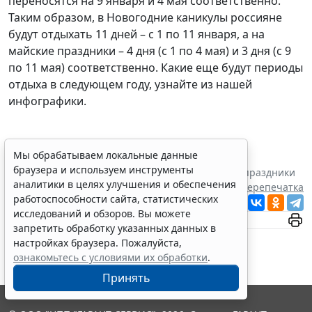
переносятся на 9 января и 4 мая соответственно.
Таким образом, в Новогодние каникулы россияне
будут отдыхать 11 дней – с 1 по 11 января, а на
майские праздники – 4 дня (с 1 по 4 мая) и 3 дня (с 9
по 11 мая) соответственно. Какие еще будут периоды
отдыха в следующем году, узнайте из нашей
инфографики.
Мы обрабатываем локальные данные
браузера и используем инструменты
Теги:
налоги, сборы, взносы
,
профессиональные праздники
аналитики в целях улучшения и обеспечения
Перепечатка
работоспособности сайта, статистических
Читать ГАРАНТ.РУ в
Новости
и
Дзен
исследований и обзоров. Вы можете
запретить обработку указанных данных в
настройках браузера. Пожалуйста,
ознакомьтесь с условиями их обработки
.
Принять