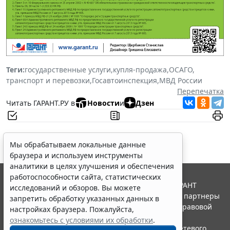
Теги:
государственные услуги
,
купля-продажа
,
ОСАГО
,
транспорт и перевозки
,
Госавтоинспекция
,
МВД России
Перепечатка
Читать ГАРАНТ.РУ в
Новости
и
Дзен
Мы обрабатываем локальные данные
браузера и используем инструменты
аналитики в целях улучшения и обеспечения
работоспособности сайта, статистических
© ООО "НПП "ГАРАНТ-СЕРВИС", 2026. Система ГАРАНТ
исследований и обзоров. Вы можете
выпускается с 1990 года. Компания "Гарант" и ее партнеры
запретить обработку указанных данных в
являются участниками Российской ассоциации правовой
настройках браузера. Пожалуйста,
информации ГАРАНТ.
ознакомьтесь с условиями их обработки
.
Портал ГАРАНТ.РУ зарегистрирован в качестве сетевого