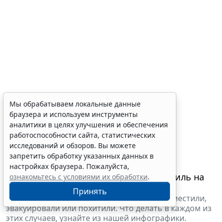
Мы обрабатываем локальные данные
браузера и используем инструменты
аналитики в целях улучшения и обеспечения
работоспособности сайта, статистических
исследований и обзоров. Вы можете
запретить обработку указанных данных в
настройках браузера. Пожалуйста,
Если Вы не обнаружили свой автомобиль на
ознакомьтесь с условиями их обработки
.
том месте, где его оставили...
Принять
Это может означать что-то одно: его переместили,
эвакуировали или похитили. Что делать в каждом из
этих случаев, узнайте из нашей инфографики.