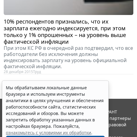
10% респондентов признались, что их
зарплата ежегодно индексируется, при этом
только у 1% опрошенных – на уровень выше
фактической инфляции
При этом КС РФ в очередной раз подтвердил, что все
работодатели без исключения должны
индексировать зарплату на уровень официальной
фактической инфляции.
28 декабря 2015
Труд
Мы обрабатываем локальные данные
браузера и используем инструменты
аналитики в целях улучшения и обеспечения
работоспособности сайта, статистических
© ООО "НПП "ГАРАНТ-СЕРВИС", 2026. Система ГАРАНТ
исследований и обзоров. Вы можете
выпускается с 1990 года. Компания "Гарант" и ее партнеры
запретить обработку указанных данных в
являются участниками Российской ассоциации правовой
настройках браузера. Пожалуйста,
информации ГАРАНТ.
ознакомьтесь с условиями их обработки
.