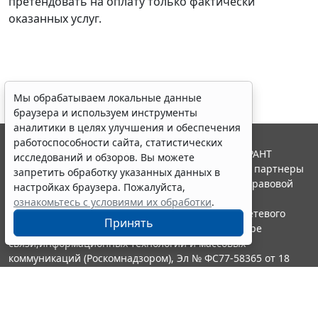
претендовать на оплату только фактически
оказанных услуг.
Мы обрабатываем локальные данные
браузера и используем инструменты
аналитики в целях улучшения и обеспечения
работоспособности сайта, статистических
© ООО "НПП "ГАРАНТ-СЕРВИС", 2026. Система ГАРАНТ
исследований и обзоров. Вы можете
выпускается с 1990 года. Компания "Гарант" и ее партнеры
запретить обработку указанных данных в
являются участниками Российской ассоциации правовой
настройках браузера. Пожалуйста,
информации ГАРАНТ.
ознакомьтесь с условиями их обработки
.
Портал ГАРАНТ.РУ зарегистрирован в качестве сетевого
Принять
издания Федеральной службой по надзору в сфере
связи,информационных технологий и массовых
коммуникаций (Роскомнадзором), Эл № ФС77-58365 от 18
июня 2014 года.
16+