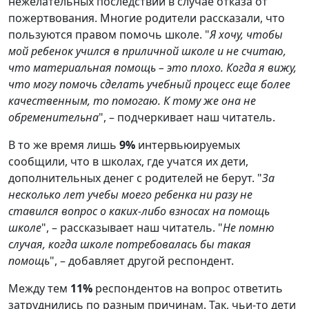
нежелательных последствий в случае отказа от
пожертвования. Многие родители рассказали, что
пользуются правом помочь школе. "
Я хочу, чтобы
мой ребенок учился в приличной школе и не считаю,
что материальная помощь – это плохо. Когда я вижу,
что могу помочь сделать учебный процесс еще более
качественным, то помогаю. К тому же она не
обременительна
", – подчеркивает наш читатель.
В то же время лишь
9%
интервьюируемых
сообщили, что в школах, где учатся их дети,
дополнительных денег с родителей не берут. "
За
несколько лет учебы моего ребенка ни разу не
ставился вопрос о каких-либо взносах на помощь
школе
", – рассказывает наш читатель. "
Не помню
случая, когда школе потребовалась бы такая
помощь
", – добавляет другой респондент.
Между тем
11%
респондентов на вопрос ответить
затруднились по разным причинам. Так, чьи-то дети