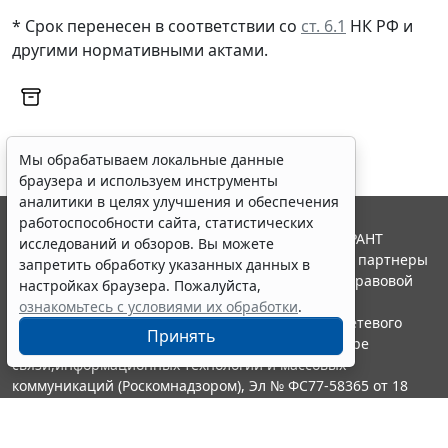
* Срок перенесен в соответствии со
ст. 6.1
НК РФ и
другими нормативными актами.
Мы обрабатываем локальные данные
браузера и используем инструменты
аналитики в целях улучшения и обеспечения
работоспособности сайта, статистических
© ООО "НПП "ГАРАНТ-СЕРВИС", 2026. Система ГАРАНТ
исследований и обзоров. Вы можете
выпускается с 1990 года. Компания "Гарант" и ее партнеры
запретить обработку указанных данных в
являются участниками Российской ассоциации правовой
настройках браузера. Пожалуйста,
информации ГАРАНТ.
ознакомьтесь с условиями их обработки
.
Портал ГАРАНТ.РУ зарегистрирован в качестве сетевого
Принять
издания Федеральной службой по надзору в сфере
связи,информационных технологий и массовых
коммуникаций (Роскомнадзором), Эл № ФС77-58365 от 18
июня 2014 года.
16+