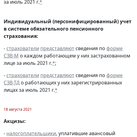
за июль 2021 г.
*
Индивидуальный (персонифицированный) учет
в системе обязательного пенсионного
страхования:
-
страхователи
представляют
сведения по
форме
СЗВ-М
о каждом работающем у них застрахованном
лице за июль 2021 г.
*
;
-
страхователи
представляют
сведения по
форме
СЗВ-ТД
о работающих у них зарегистрированных
лицах за июль 2021 г.
*
18 августа 2021
Акцизы:
-
налогоплательщики
, уплатившие авансовый