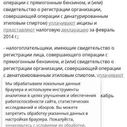
операции с прямогонным бензином, и (или)
свидетельство о регистрации организации,
совершающей операции с денатурированным
этиловым спиртом)
уплачивают
акцизы и
представляют
налоговую
декларацию
за февраль
2014 г.;
- налогоплательщики, имеющие свидетельство о
регистрации лица, совершающего операции с
Мы обрабатываем локальные данные
прямогонным бензином, и (или) свидетельство о
браузера и используем инструменты
регистрации организации, совершающей операции
аналитики в целях улучшения и обеспечения
с денатурированным этиловым спиртом,
уплачивают
работоспособности сайта, статистических
акцизы по прямогонному бензину и
исследований и обзоров. Вы можете
денатурированному этиловому спирту и
запретить обработку указанных данных в
настройках браузера. Пожалуйста,
представляют
налоговую
декларацию
за декабрь
ознакомьтесь с условиями их обработки
.
2013 г.
Принять
28 марта 2014